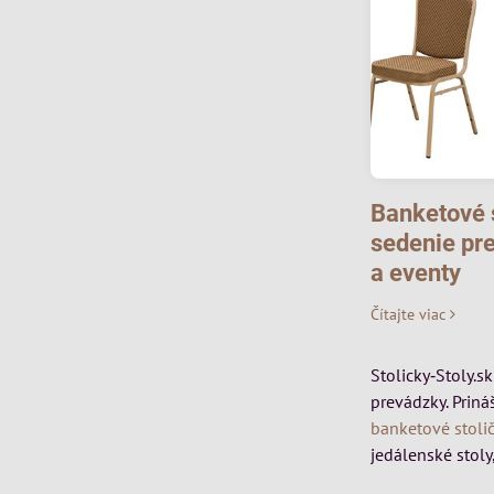
Banketové s
sedenie pre
a eventy
Čítajte viac
Stolicky‑Stoly.s
prevádzky. Priná
banketové stoli
jedálenské stoly,