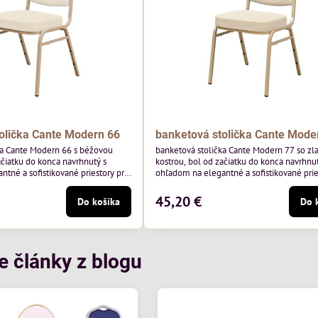
olička Cante Modern 66
banketová stolička Cante Mode
ka Cante Modern 66 s béžovou
banketová stolička Cante Modern 77 so zl
ačiatku do konca navrhnutý s
kostrou, bol od začiatku do konca navrhnut
tné a sofistikované priestory pre
ohľadom na elegantné a sofistikované prie
 béžový rám a čalúnenie Soro 02
pohostinstvá. Má zlatý rám a čalúnenie Mo
y Davis – béžová farba s mäkkým
poľskej značky Davis – béžová farba s m
45,20 €
Do košíka
Do 
na do svetlých priestorov.
povrchom je ideálna do svetlých priestoro
je klasický dizajn s modernou
Stolička kombinuje klasický dizajn s mod
odolná, pohodlná a pripravená na
funkčnosťou. Je odolná, pohodlná a pripr
tie...
každodenné použitie v...
e články z blogu