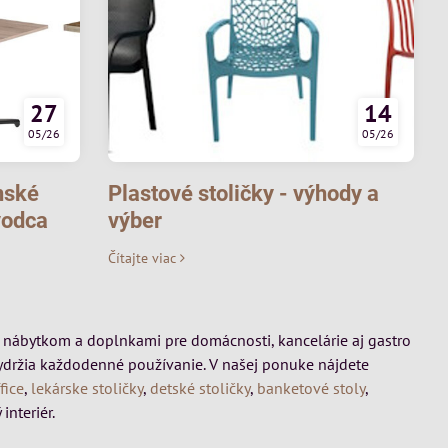
27
14
05/26
05/26
nské
Plastové stoličky - výhody a
vodca
výber
Čítajte viac
mi, nábytkom a doplnkami pre domácnosti, kancelárie aj gastro
vydržia každodenné používanie. V našej ponuke nájdete
fice
,
lekárske stoličky
,
detské stoličky
,
banketové stoly
,
interiér.