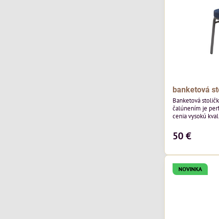
banketová st
Banketová stolič
čalúnením je perf
cenia vysokú kvali
výnimočná použi
zamatového čalún
50 €
ktorého látka má
výnimočnú odolno
NOVINKA