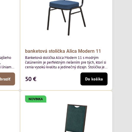
banketová stolička Alica Modern 11
kajšieho
Banketová stolička Alica Modern 11 s modrým
,
čalúnením je perfektným riešením pre tých, ktorí si
líniami.
cenia vysokú kvalitu a jedinečný dizajn. Stolička je
aoblené
výnimočná použitím vysoko kvalitného modrého
ý nádych.
čalúnenia Mossa 79 od poľského výrobcu Davis
50 €
braziť
Do košíka
jších
ktorého látka má hmotnosť 325 g/m², čo zaručuje
h stoloch
výnimočnú odolnosť a pohodlie. Okrem toho je
látka vybavená technológiou Easy-Clean, vďaka
ktorej sa ľahko...
NOVINKA