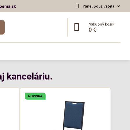
pema​.sk
Panel používateľa
Nákupný košík
0 €
j kanceláriu.
NOVINKA