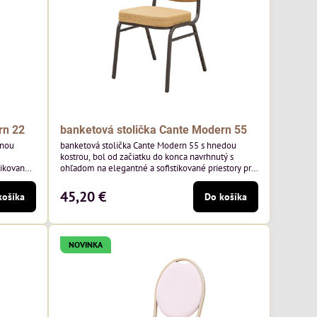
rn 22
banketová stolička Cante Modern 55
tnou
banketová stolička Cante Modern 55 s hnedou
kostrou, bol od začiatku do konca navrhnutý s
tikované
ohľadom na elegantné a sofistikované priestory pre
ny rám a
pohostinstvá. Má hnedý rám a medovo tónované
oľskej
čalúnenie Moss 48 od poľskej značky Davis –
45,20 €
košíka
Do košíka
medový odtieň s mäkkým povrchom - je ideálna do
 klasický
svetlých priestorov. Stolička kombinuje klasický
,
dizajn s modernou funkčnosťou. Je odolná,
pohodlná a pripravená na...
NOVINKA