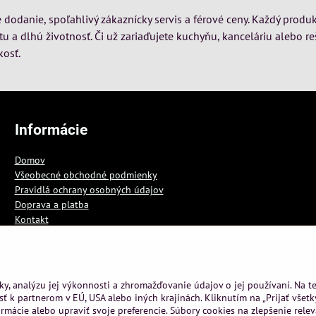
dodanie, spoľahlivý zákaznícky servis a férové ceny. Každý produk
itu a dlhú životnosť. Či už zariaďujete kuchyňu, kanceláriu alebo re
kosť.
Informácie
Domov
Všeobecné obchodné podmienky
Pravidlá ochrany osobných údajov
Doprava a platba
Kontakt
Blog
ky, analýzu jej výkonnosti a zhromažďovanie údajov o jej používaní. Na 
ť k partnerom v EÚ, USA alebo iných krajinách. Kliknutím na „Prijať všetk
rmácie alebo upraviť svoje preferencie. Súbory cookies na zlepšenie rele