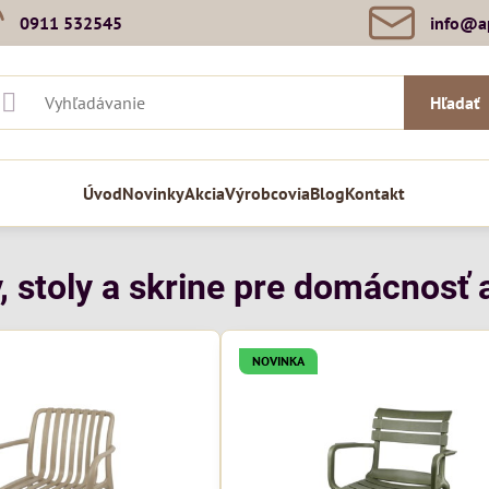
0911 532545
info​@a
Hľadať
Úvod
Novinky
Akcia
Výrobcovia
Blog
Kontakt
, stoly a skrine pre domácnosť a
NOVINKA