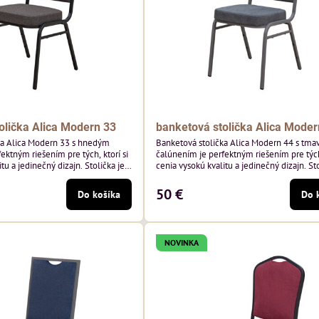
olička Alica Modern 33
banketová stolička Alica Moder
ka Alica Modern 33 s hnedým
Banketová stolička Alica Modern 44 s tma
ektným riešením pre tých, ktorí si
čalúnením je perfektným riešením pre tých,
tu a jedinečný dizajn. Stolička je
cenia vysokú kvalitu a jedinečný dizajn. Sto
tím vysoko kvalitného hnedého
výnimočná použitím vysoko kvalitného t
sivého zamatového čalúnenia od poľskéh
50 €
Do košíka
Do 
 hmotnosť 325 g/m², čo zaručuje
Davis ktorého látka má hmotnosť 390 g/m
sť a pohodlie. Okrem toho je
zaručuje výnimočnú odolnosť a pohodlie. S
echnológiou Easy-Clean, vďaka
kostry.
NOVINKA