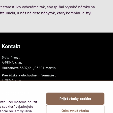
t starostlivo vyberáme tak, aby spĺňal vysoké nároky na
štauráciu, u nás nájdete nábytok, ktorý kombinuje štýl,
Kontakt
Sídlo firmy :
A-PEMA, s.r.o.
Hurbanová 3807/21, 03601 Martin
Prevádzka a obchodné informácie :
A-PEMA, s.r.o.
Severná 14, 03601 Martin
+421 911 532545
Prijať všetky cookies
+421 903 807209
tento účel môžeme použiť
y cookies“ vyjadrujete
Odmietnuť všetko
vancie reklám využíva