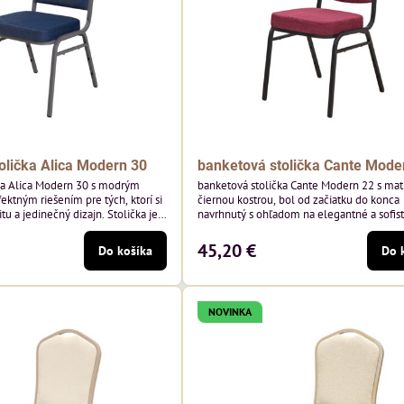
olička Alica Modern 30
banketová stolička Cante Mode
ka Alica Modern 30 s modrým
banketová stolička Cante Modern 22 s ma
ektným riešením pre tých, ktorí si
čiernou kostrou, bol od začiatku do konca
tu a jedinečný dizajn. Stolička je
navrhnutý s ohľadom na elegantné a sofis
tím vysoko kvalitného modrého
priestory pre pohostinstvá. Má matný čier
enia od poľského výrobcu Davis
bordová zamatové čalúnenie Soro 68 od p
45,20 €
Do košíka
Do 
 hmotnosť 390 g/m², čo zaručuje
značky Davis – bordový odtieň s mäkkým
sť a pohodlie.
zamatovým povrchom. Stolička kombinuje
dizajn s modernou funkčnosťou. Je odolná
pohodlná a pripravená na každodenné...
NOVINKA