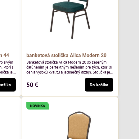
n 44
banketová stolička Alica Modern 20
vo sivým
Banketová stolička Alica Modern 20 so zeleným
 ktorí si
čalúnením je perfektným riešením pre tých, ktorí si
lička je
cenia vysokú kvalitu a jedinečný dizajn. Stolička je
mavo
výnimočná použitím vysoko kvalitného tmavo
o výrobcu
zeleného zamatového čalúnenia od poľského
50 €
košíka
Do košíka
², čo
výrobcu Davis ktorého látka má hmotnosť 390
ivá farba
g/m², čo zaručuje výnimočnú odolnosť a pohodlie.
Kostra je tmavo hnedá.
NOVINKA