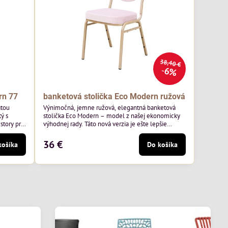
38,40 €
6%
rn 77
banketová stolička Eco Modern ružová
atou
Výnimočná, jemne ružová, elegantná banketová
ý s
stolička Eco Modern – model z našej ekonomicky
story pre
výhodnej rady. Táto nová verzia je ešte lepšie
ss 07 od
prispôsobená potrebám moderných pohostinských
äkkým
priestorov, ako sú hotely a reštaurácie. Medzi jej
36 €
košíka
Do košíka
v.
charakteristické znaky patrí zamatové ružové
ernou
čalúnenie s gramážou 210 g/m2, odolný oceľový
avená na
rám, stohovateľný až 19 kusov a stolička unesie až
200 kg.