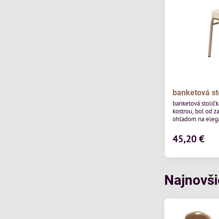
banketová st
banketová stolič
kostrou, bol od z
ohľadom na elegan
pohostinstvá. Má
od poľskej značk
45,20 €
povrchom je ideál
Stolička kombinu
funkčnosťou. Je 
každodenné použi
Najnovši