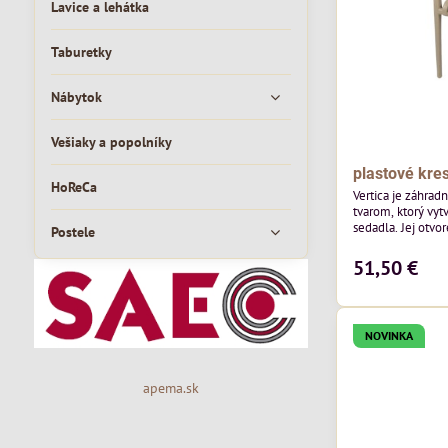
Lavice a lehátka
Taburetky
Nábytok
Vešiaky a popolníky
plastové kres
HoReCa
Vertica je záhrad
tvarom, ktorý vyt
sedadla. Jej otvor
Postele
vzdušný vzhľad a 
moderných vonkaj
51,50 €
pozornosť svojim
priestoru. Bude v
jedálenských prie
v...
NOVINKA
apema.sk