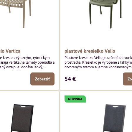
lo Vertica
plastové kresielko Vello
né kreslo s výrazným, rytmickým
Plastové kresielko Vello je určené do von
várajú vertikálne lamely operadla a
prostredia. Kresielko je vyrobené s ľahkým
ený dizajn jej dodáva ľahký,
otvoreným tvarom a jemne kontúrovanými 
robí z nej perfektný doplnok
Horizontálne lamely operadla a jemne z
ších priestorov. Tento model púta
podrúčky dodávajú kresielku ležérny, letn
54 €
Zobraziť
Zo
i detailmi bez toho, aby dominoval
Tento model bude vyzerať skvele vo vonka
yzerať skvele vo vonkajších
jedálenských priestoroch, pri reštauračnýc
storoch, pri bistrových stoloch a
a v bistrových priestoroch.
NOVINKA