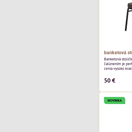
banketová st
Banketová stolič
čalúnením je perf
cenia vysokú kvali
výnimočná použi
čalúnenia Mossa 29 od poľského výrobcu Davis
50 €
ktorého látka má
výnimočnú odolno
látka vybavená t
ktorej sa ľahko...
NOVINKA