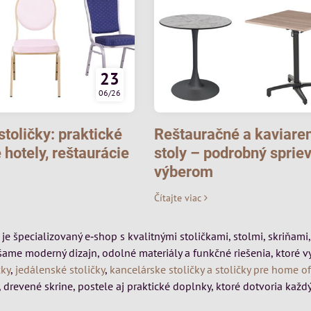
23
06/26
toličky: praktické
Reštauračné a kaviare
 hotely, reštaurácie
stoly – podrobný sprie
výberom
Čítajte viac
k je špecializovaný e‑shop s kvalitnými stoličkami, stolmi, skriňa
šame moderný dizajn, odolné materiály a funkčné riešenia, ktoré 
čky
,
jedálenské stoličky
,
kancelárske stoličky a stoličky pre home of
 drevené skrine, postele aj praktické doplnky, ktoré dotvoria každý 