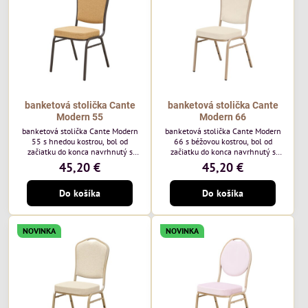
každodenné...
banketová stolička Cante
banketová stolička Cante
Modern 55
Modern 66
banketová stolička Cante Modern
banketová stolička Cante Modern
55 s hnedou kostrou, bol od
66 s béžovou kostrou, bol od
začiatku do konca navrhnutý s
začiatku do konca navrhnutý s
ohľadom na elegantné a
ohľadom na elegantné a
45,20 €
45,20 €
sofistikované priestory pre
sofistikované priestory pre
pohostinstvá. Má hnedý rám a
pohostinstvá. Má béžový rám a
Do košíka
Do košíka
medovo tónované čalúnenie Moss
čalúnenie Soro 02 od poľskej
48 od poľskej značky Davis –
značky Davis – béžová farba s
medový odtieň s mäkkým
mäkkým povrchom je ideálna do
povrchom - je ideálna do svetlých
svetlých priestorov. Stolička
NOVINKA
NOVINKA
priestorov. Stolička kombinuje
kombinuje klasický dizajn s
klasický dizajn s modernou
modernou funkčnosťou. Je odolná,
funkčnosťou. Je odolná, pohodlná a
pohodlná a pripravená na
pripravená na...
každodenné použitie...