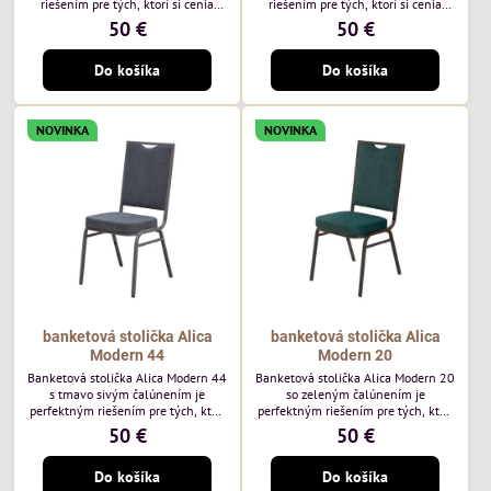
riešením pre tých, ktorí si cenia
riešením pre tých, ktorí si cenia
vysokú kvalitu a jedinečný dizajn.
vysokú kvalitu a jedinečný dizajn.
50 €
50 €
Stolička je výnimočná použitím
Stolička je výnimočná použitím
vysoko kvalitného modrého
vysoko kvalitného hnedého
Do košíka
Do košíka
čalúnenia Mossa 79 od poľského
čalúnenia Mossa 29 od poľského
výrobcu Davis ktorého látka má
výrobcu Davis ktorého látka má
hmotnosť 325 g/m², čo zaručuje
hmotnosť 325 g/m², čo zaručuje
výnimočnú odolnosť a pohodlie.
výnimočnú odolnosť a pohodlie.
NOVINKA
NOVINKA
Okrem toho je látka vybavená
Okrem toho je látka vybavená
technológiou Easy-Clean, vďaka
technológiou Easy-Clean, vďaka
ktorej sa ľahko...
ktorej sa ľahko...
banketová stolička Alica
banketová stolička Alica
Modern 44
Modern 20
Banketová stolička Alica Modern 44
Banketová stolička Alica Modern 20
s tmavo sivým čalúnením je
so zeleným čalúnením je
perfektným riešením pre tých, ktorí
perfektným riešením pre tých, ktorí
si cenia vysokú kvalitu a jedinečný
si cenia vysokú kvalitu a jedinečný
50 €
50 €
dizajn. Stolička je výnimočná
dizajn. Stolička je výnimočná
použitím vysoko kvalitného tmavo
použitím vysoko kvalitného tmavo
Do košíka
Do košíka
sivého zamatového čalúnenia od
zeleného zamatového čalúnenia od