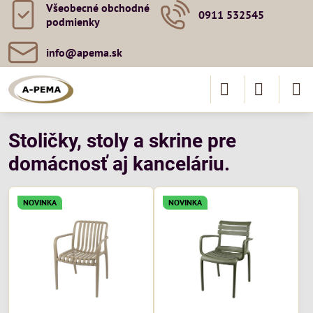
Všeobecné obchodné
0911 532545
podmienky
info​@apema​.sk
Stoličky, stoly a skrine pre
domácnosť aj kanceláriu.
NOVINKA
NOVINKA