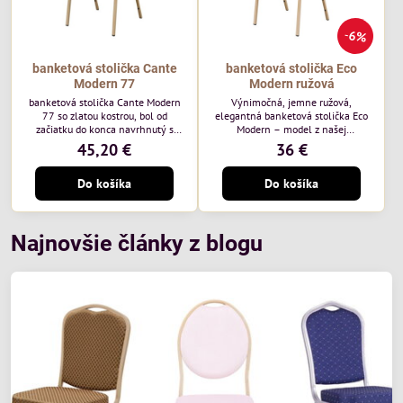
6%
banketová stolička Cante
banketová stolička Eco
Modern 77
Modern ružová
banketová stolička Cante Modern
Výnimočná, jemne ružová,
77 so zlatou kostrou, bol od
elegantná banketová stolička Eco
začiatku do konca navrhnutý s
Modern – model z našej
ohľadom na elegantné a
ekonomicky výhodnej rady. Táto
45,20 €
36 €
sofistikované priestory pre
nová verzia je ešte lepšie
pohostinstvá. Má zlatý rám a
prispôsobená potrebám moderných
Do košíka
Do košíka
čalúnenie Moss 07 od poľskej
pohostinských priestorov, ako sú
značky Davis – béžová farba s
hotely a reštaurácie. Medzi jej
mäkkým povrchom je ideálna do
charakteristické znaky patrí
svetlých priestorov. Stolička
zamatové ružové čalúnenie s
kombinuje klasický dizajn s
gramážou 210 g/m2, odolný
Najnovšie články z blogu
modernou funkčnosťou. Je odolná,
oceľový rám, stohovateľný až 19
pohodlná a pripravená na
kusov a stolička unesie až 200 kg.
každodenné použitie v...