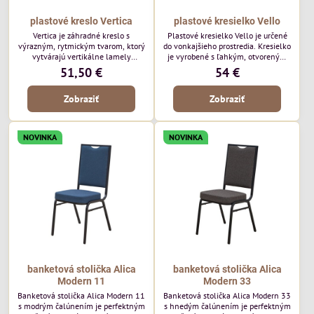
plastové kreslo Vertica
plastové kresielko Vello
Vertica je záhradné kreslo s
Plastové kresielko Vello je určené
výrazným, rytmickým tvarom, ktorý
do vonkajšieho prostredia. Kresielko
vytvárajú vertikálne lamely
je vyrobené s ľahkým, otvoreným
operadla a sedadla. Jej otvorený
tvarom a jemne kontúrovanými
51,50 €
54 €
dizajn jej dodáva ľahký, vzdušný
líniami. Horizontálne lamely
vzhľad a robí z nej perfektný
operadla a jemne zaoblené
Zobraziť
Zobraziť
doplnok moderných vonkajších
podrúčky dodávajú kresielku
priestorov. Tento model púta
ležérny, letný nádych. Tento model
pozornosť svojimi detailmi bez toho,
bude vyzerať skvele vo vonkajších
aby dominoval priestoru. Bude
jedálenských priestoroch, pri
NOVINKA
NOVINKA
vyzerať skvele vo vonkajších
reštauračných stoloch a v
jedálenských priestoroch, pri
bistrových priestoroch.
bistrových stoloch a v...
banketová stolička Alica
banketová stolička Alica
Modern 11
Modern 33
Banketová stolička Alica Modern 11
Banketová stolička Alica Modern 33
s modrým čalúnením je perfektným
s hnedým čalúnením je perfektným