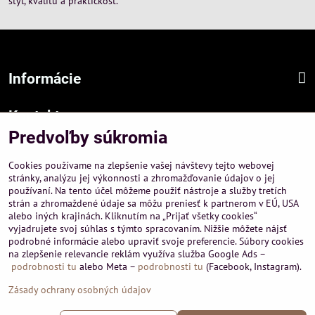
štýl, kvalitu a praktickosť.
Informácie
Kontakt
Predvoľby súkromia
Sídlo firmy :
A-PEMA, s.r.o.
Cookies používame na zlepšenie vašej návštevy tejto webovej
Hurbanová 3807/21, 03601 Martin
stránky, analýzu jej výkonnosti a zhromažďovanie údajov o jej
používaní. Na tento účel môžeme použiť nástroje a služby tretích
Prevádzka a obchodné informácie :
strán a zhromaždené údaje sa môžu preniesť k partnerom v EÚ, USA
A-PEMA, s.r.o.
alebo iných krajinách. Kliknutím na „Prijať všetky cookies“
Severná 14, 03601 Martin
vyjadrujete svoj súhlas s týmto spracovaním. Nižšie môžete nájsť
podrobné informácie alebo upraviť svoje preferencie. Súbory cookies
+421 911 532545
na zlepšenie relevancie reklám využíva služba Google Ads –
+421 903 807209
podrobnosti tu
alebo Meta –
podrobnosti tu
(Facebook, Instagram).
Zásady ochrany osobných údajov
©
2026
Copyright