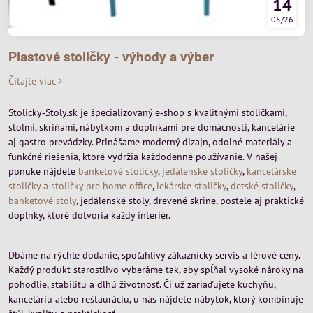
14
05/26
Plastové stoličky - výhody a výber
Čítajte viac
Stolicky‑Stoly.sk je špecializovaný e‑shop s kvalitnými stoličkami,
stolmi, skriňami, nábytkom a doplnkami pre domácnosti, kancelárie
aj gastro prevádzky. Prinášame moderný dizajn, odolné materiály a
funkčné riešenia, ktoré vydržia každodenné používanie. V našej
ponuke nájdete
banketové stoličky
,
jedálenské stoličky
,
kancelárske
stoličky a stoličky pre home office
,
lekárske stoličky
,
detské stoličky
,
banketové stoly
, jedálenské stoly, drevené skrine, postele aj praktické
doplnky, ktoré dotvoria každý interiér.
Dbáme na rýchle dodanie, spoľahlivý zákaznícky servis a férové ceny.
Každý produkt starostlivo vyberáme tak, aby spĺňal vysoké nároky na
pohodlie, stabilitu a dlhú životnosť. Či už zariaďujete kuchyňu,
kanceláriu alebo reštauráciu, u nás nájdete nábytok, ktorý kombinuje