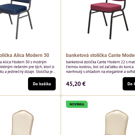
olička Alica Modern 30
banketová stolička Cante Mode
ka Alica Modern 30 s modrým
banketová stolička Cante Modern 22 s ma
ektným riešením pre tých, ktorí si
čiernou kostrou, bol od začiatku do konca
tu a jedinečný dizajn. Stolička je
navrhnutý s ohľadom na elegantné a sofis
tím vysoko kvalitného modrého
priestory pre pohostinstvá. Má matný čier
enia od poľského výrobcu Davis
bordová zamatové čalúnenie Soro 68 od p
45,20 €
Do košíka
Do 
 hmotnosť 390 g/m², čo zaručuje
značky Davis – bordový odtieň s mäkkým
sť a pohodlie.
zamatovým povrchom. Stolička kombinuje
dizajn s modernou funkčnosťou. Je odolná
pohodlná a pripravená na každodenné...
NOVINKA