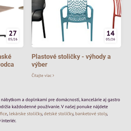
27
14
05/26
05/26
nské
Plastové stoličky - výhody a
vodca
výber
Čítajte viac
mi, nábytkom a doplnkami pre domácnosti, kancelárie aj gastro
vydržia každodenné používanie. V našej ponuke nájdete
fice
,
lekárske stoličky
,
detské stoličky
,
banketové stoly
,
interiér.