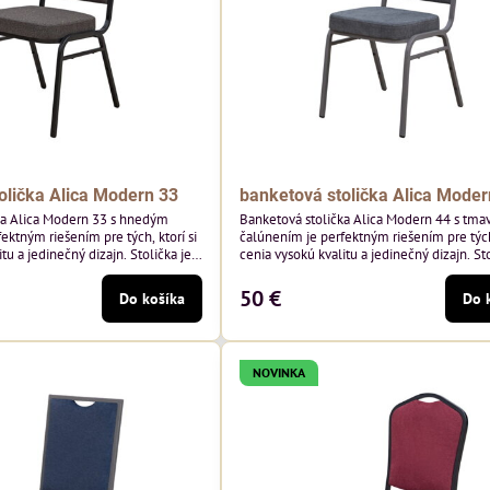
olička Alica Modern 33
banketová stolička Alica Moder
ka Alica Modern 33 s hnedým
Banketová stolička Alica Modern 44 s tma
ektným riešením pre tých, ktorí si
čalúnením je perfektným riešením pre tých,
tu a jedinečný dizajn. Stolička je
cenia vysokú kvalitu a jedinečný dizajn. Sto
tím vysoko kvalitného hnedého
výnimočná použitím vysoko kvalitného t
sivého zamatového čalúnenia od poľskéh
50 €
Do košíka
Do 
 hmotnosť 325 g/m², čo zaručuje
Davis ktorého látka má hmotnosť 390 g/m
sť a pohodlie. Okrem toho je
zaručuje výnimočnú odolnosť a pohodlie. S
echnológiou Easy-Clean, vďaka
kostry.
NOVINKA