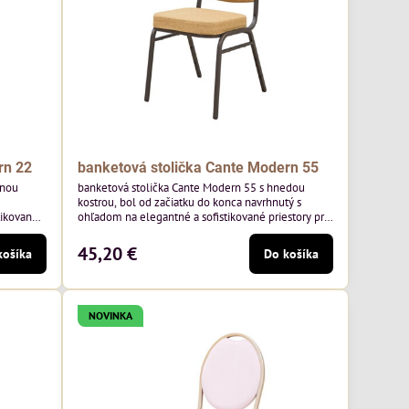
rn 22
banketová stolička Cante Modern 55
tnou
banketová stolička Cante Modern 55 s hnedou
kostrou, bol od začiatku do konca navrhnutý s
tikované
ohľadom na elegantné a sofistikované priestory pre
ny rám a
pohostinstvá. Má hnedý rám a medovo tónované
oľskej
čalúnenie Moss 48 od poľskej značky Davis –
45,20 €
košíka
Do košíka
medový odtieň s mäkkým povrchom - je ideálna do
 klasický
svetlých priestorov. Stolička kombinuje klasický
,
dizajn s modernou funkčnosťou. Je odolná,
pohodlná a pripravená na...
NOVINKA