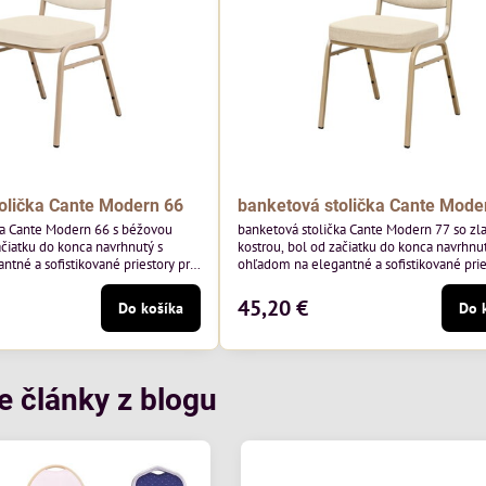
olička Cante Modern 66
banketová stolička Cante Mode
ka Cante Modern 66 s béžovou
banketová stolička Cante Modern 77 so zl
ačiatku do konca navrhnutý s
kostrou, bol od začiatku do konca navrhnut
tné a sofistikované priestory pre
ohľadom na elegantné a sofistikované prie
 béžový rám a čalúnenie Soro 02
pohostinstvá. Má zlatý rám a čalúnenie Mo
y Davis – béžová farba s mäkkým
poľskej značky Davis – béžová farba s m
45,20 €
Do košíka
Do 
na do svetlých priestorov.
povrchom je ideálna do svetlých priestoro
je klasický dizajn s modernou
Stolička kombinuje klasický dizajn s mod
odolná, pohodlná a pripravená na
funkčnosťou. Je odolná, pohodlná a pripr
tie...
každodenné použitie v...
e články z blogu