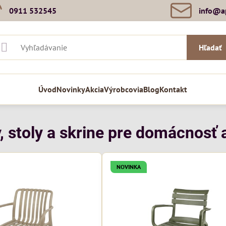
0911 532545
info​@a
Hľadať
Úvod
Novinky
Akcia
Výrobcovia
Blog
Kontakt
, stoly a skrine pre domácnosť a
NOVINKA