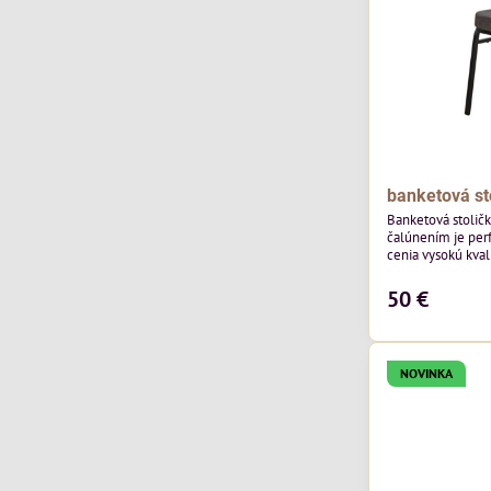
banketová st
Banketová stolič
čalúnením je perf
cenia vysokú kvali
výnimočná použi
čalúnenia Mossa 29 od poľského výrobcu Davis
50 €
ktorého látka má
výnimočnú odolno
látka vybavená t
ktorej sa ľahko...
NOVINKA