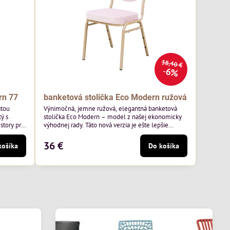
38,40 €
6%
rn 77
banketová stolička Eco Modern ružová
atou
Výnimočná, jemne ružová, elegantná banketová
ý s
stolička Eco Modern – model z našej ekonomicky
story pre
výhodnej rady. Táto nová verzia je ešte lepšie
ss 07 od
prispôsobená potrebám moderných pohostinských
äkkým
priestorov, ako sú hotely a reštaurácie. Medzi jej
36 €
košíka
Do košíka
v.
charakteristické znaky patrí zamatové ružové
ernou
čalúnenie s gramážou 210 g/m2, odolný oceľový
avená na
rám, stohovateľný až 19 kusov a stolička unesie až
200 kg.