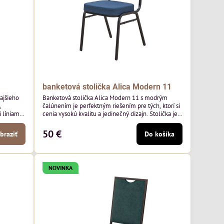
banketová stolička Alica Modern 11
kajšieho
Banketová stolička Alica Modern 11 s modrým
,
čalúnením je perfektným riešením pre tých, ktorí si
líniami.
cenia vysokú kvalitu a jedinečný dizajn. Stolička je
aoblené
výnimočná použitím vysoko kvalitného modrého
ý nádych.
čalúnenia Mossa 79 od poľského výrobcu Davis
50 €
braziť
Do košíka
jších
ktorého látka má hmotnosť 325 g/m², čo zaručuje
h stoloch
výnimočnú odolnosť a pohodlie. Okrem toho je
látka vybavená technológiou Easy-Clean, vďaka
ktorej sa ľahko...
NOVINKA