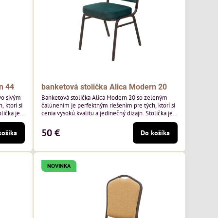
n 44
banketová stolička Alica Modern 20
vo sivým
Banketová stolička Alica Modern 20 so zeleným
 ktorí si
čalúnením je perfektným riešením pre tých, ktorí si
lička je
cenia vysokú kvalitu a jedinečný dizajn. Stolička je
mavo
výnimočná použitím vysoko kvalitného tmavo
o výrobcu
zeleného zamatového čalúnenia od poľského
50 €
košíka
Do košíka
², čo
výrobcu Davis ktorého látka má hmotnosť 390
ivá farba
g/m², čo zaručuje výnimočnú odolnosť a pohodlie.
Kostra je tmavo hnedá.
NOVINKA