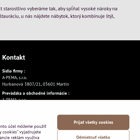
t starostlivo vyberáme tak, aby spĺňal vysoké nároky na
štauráciu, u nás nájdete nábytok, ktorý kombinuje štýl,
Kontakt
Sídlo firmy :
A-PEMA, s.r.o.
Hurbanová 3807/21, 03601 Martin
Prevádzka a obchodné informácie :
A-PEMA, s.r.o.
Severná 14, 03601 Martin
+421 911 532545
Prijať všetky cookies
+421 903 807209
tento účel môžeme použiť
y cookies“ vyjadrujete
Odmietnuť všetko
vancie reklám využíva