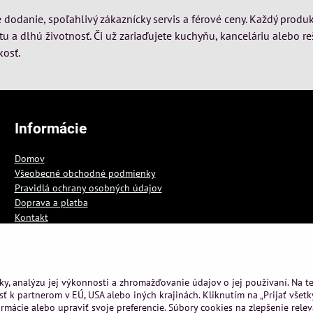
dodanie, spoľahlivý zákaznícky servis a férové ceny. Každý produk
itu a dlhú životnosť. Či už zariaďujete kuchyňu, kanceláriu alebo re
kosť.
Informácie
Domov
Všeobecné obchodné podmienky
Pravidlá ochrany osobných údajov
Doprava a platba
Kontakt
Blog
ky, analýzu jej výkonnosti a zhromažďovanie údajov o jej používaní. Na 
ť k partnerom v EÚ, USA alebo iných krajinách. Kliknutím na „Prijať všetk
rmácie alebo upraviť svoje preferencie. Súbory cookies na zlepšenie rele