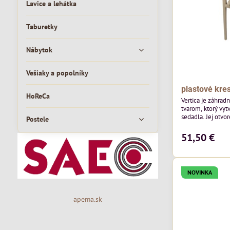
Lavice a lehátka
Taburetky
Nábytok
Vešiaky a popolníky
plastové kres
HoReCa
Vertica je záhrad
tvarom, ktorý vyt
sedadla. Jej otvor
Postele
vzdušný vzhľad a 
moderných vonkaj
51,50 €
pozornosť svojim
priestoru. Bude v
jedálenských prie
v...
NOVINKA
apema.sk