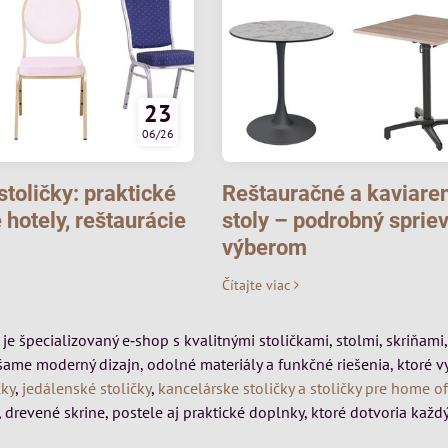
23
06/26
toličky: praktické
Reštauračné a kaviare
 hotely, reštaurácie
stoly – podrobný sprie
výberom
Čítajte viac
k je špecializovaný e‑shop s kvalitnými stoličkami, stolmi, skriňa
šame moderný dizajn, odolné materiály a funkčné riešenia, ktoré 
čky
,
jedálenské stoličky
,
kancelárske stoličky a stoličky pre home of
 drevené skrine, postele aj praktické doplnky, ktoré dotvoria každý 