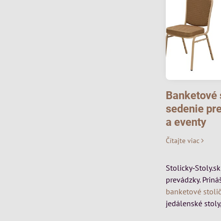
Banketové s
sedenie pre
a eventy
Čítajte viac
Stolicky‑Stoly.s
prevádzky. Priná
banketové stoli
jedálenské stoly,