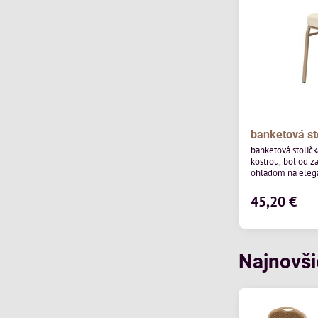
banketová st
banketová stolič
kostrou, bol od z
ohľadom na elegan
pohostinstvá. Má
od poľskej značk
45,20 €
povrchom je ideál
Stolička kombinu
funkčnosťou. Je 
každodenné použi
Najnovši