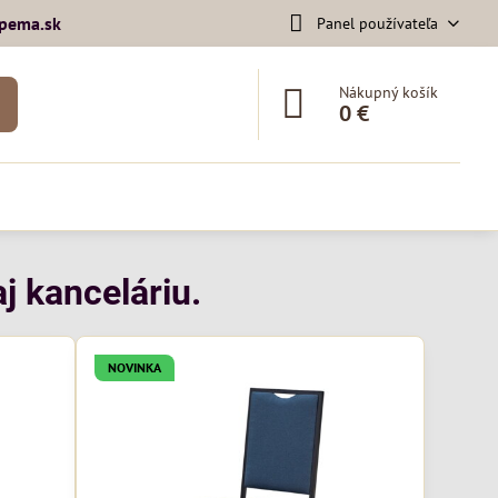
pema​.sk
Panel používateľa
Nákupný košík
0 €
j kanceláriu.
NOVINKA