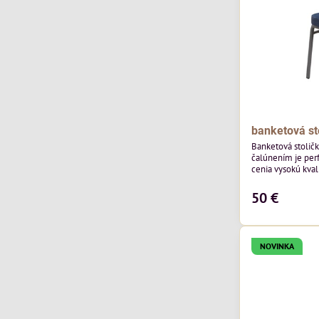
banketová st
Banketová stolič
čalúnením je perf
cenia vysokú kvali
výnimočná použi
zamatového čalún
50 €
ktorého látka má
výnimočnú odolno
NOVINKA