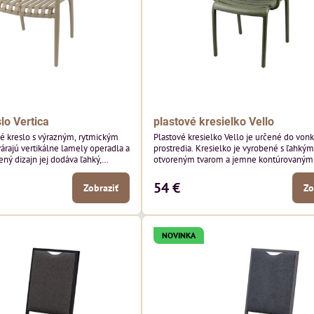
lo Vertica
plastové kresielko Vello
né kreslo s výrazným, rytmickým
Plastové kresielko Vello je určené do von
várajú vertikálne lamely operadla a
prostredia. Kresielko je vyrobené s ľahkým
ený dizajn jej dodáva ľahký,
otvoreným tvarom a jemne kontúrovanými 
robí z nej perfektný doplnok
Horizontálne lamely operadla a jemne z
ších priestorov. Tento model púta
podrúčky dodávajú kresielku ležérny, letn
54 €
Zobraziť
Zo
i detailmi bez toho, aby dominoval
Tento model bude vyzerať skvele vo vonka
yzerať skvele vo vonkajších
jedálenských priestoroch, pri reštauračnýc
storoch, pri bistrových stoloch a
a v bistrových priestoroch.
NOVINKA