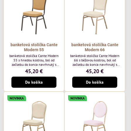
každodenné...
banketová stolička Cante
banketová stolička Cante
Modern 55
Modern 66
banketová stolička Cante Modern
banketová stolička Cante Modern
55 s hnedou kostrou, bol od
66 s béžovou kostrou, bol od
začiatku do konca navrhnutý s
začiatku do konca navrhnutý s
ohľadom na elegantné a
ohľadom na elegantné a
45,20 €
45,20 €
sofistikované priestory pre
sofistikované priestory pre
pohostinstvá. Má hnedý rám a
pohostinstvá. Má béžový rám a
Do košíka
Do košíka
medovo tónované čalúnenie Moss
čalúnenie Soro 02 od poľskej
48 od poľskej značky Davis –
značky Davis – béžová farba s
medový odtieň s mäkkým
mäkkým povrchom je ideálna do
povrchom - je ideálna do svetlých
svetlých priestorov. Stolička
NOVINKA
NOVINKA
priestorov. Stolička kombinuje
kombinuje klasický dizajn s
klasický dizajn s modernou
modernou funkčnosťou. Je odolná,
funkčnosťou. Je odolná, pohodlná a
pohodlná a pripravená na
pripravená na...
každodenné použitie...