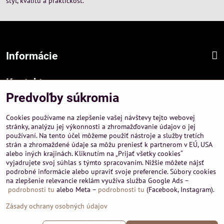
štýl, kvalitu a praktickosť.
Informácie
Kontakt
Predvoľby súkromia
Sídlo firmy :
A-PEMA, s.r.o.
Cookies používame na zlepšenie vašej návštevy tejto webovej
Hurbanová 3807/21, 03601 Martin
stránky, analýzu jej výkonnosti a zhromažďovanie údajov o jej
používaní. Na tento účel môžeme použiť nástroje a služby tretích
Prevádzka a obchodné informácie :
strán a zhromaždené údaje sa môžu preniesť k partnerom v EÚ, USA
A-PEMA, s.r.o.
alebo iných krajinách. Kliknutím na „Prijať všetky cookies“
Severná 14, 03601 Martin
vyjadrujete svoj súhlas s týmto spracovaním. Nižšie môžete nájsť
podrobné informácie alebo upraviť svoje preferencie. Súbory cookies
+421 911 532545
na zlepšenie relevancie reklám využíva služba Google Ads –
+421 903 807209
podrobnosti tu
alebo Meta –
podrobnosti tu
(Facebook, Instagram).
Zásady ochrany osobných údajov
©
2026
Copyright