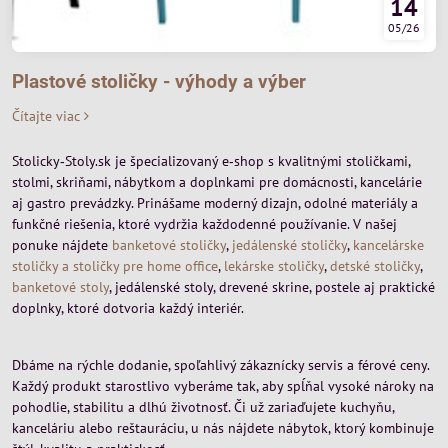
14
05/26
Plastové stoličky - výhody a výber
Čítajte viac
Stolicky‑Stoly.sk je špecializovaný e‑shop s kvalitnými stoličkami,
stolmi, skriňami, nábytkom a doplnkami pre domácnosti, kancelárie
aj gastro prevádzky. Prinášame moderný dizajn, odolné materiály a
funkčné riešenia, ktoré vydržia každodenné používanie. V našej
ponuke nájdete
banketové stoličky
,
jedálenské stoličky
,
kancelárske
stoličky a stoličky pre home office
,
lekárske stoličky
,
detské stoličky
,
banketové stoly
, jedálenské stoly, drevené skrine, postele aj praktické
doplnky, ktoré dotvoria každý interiér.
Dbáme na rýchle dodanie, spoľahlivý zákaznícky servis a férové ceny.
Každý produkt starostlivo vyberáme tak, aby spĺňal vysoké nároky na
pohodlie, stabilitu a dlhú životnosť. Či už zariaďujete kuchyňu,
kanceláriu alebo reštauráciu, u nás nájdete nábytok, ktorý kombinuje