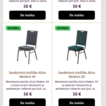
riešením pre tých, ktorí si cenia
riešením pre tých, ktorí si cenia
vysokú kvalitu a jedinečný dizajn.
vysokú kvalitu a jedinečný dizajn.
50 €
50 €
Stolička je výnimočná použitím
Stolička je výnimočná použitím
vysoko kvalitného modrého
vysoko kvalitného hnedého
Do košíka
Do košíka
čalúnenia Mossa 79 od poľského
čalúnenia Mossa 29 od poľského
výrobcu Davis ktorého látka má
výrobcu Davis ktorého látka má
hmotnosť 325 g/m², čo zaručuje
hmotnosť 325 g/m², čo zaručuje
výnimočnú odolnosť a pohodlie.
výnimočnú odolnosť a pohodlie.
NOVINKA
NOVINKA
Okrem toho je látka vybavená
Okrem toho je látka vybavená
technológiou Easy-Clean, vďaka
technológiou Easy-Clean, vďaka
ktorej sa ľahko...
ktorej sa ľahko...
banketová stolička Alica
banketová stolička Alica
Modern 44
Modern 20
Banketová stolička Alica Modern 44
Banketová stolička Alica Modern 20
s tmavo sivým čalúnením je
so zeleným čalúnením je
perfektným riešením pre tých, ktorí
perfektným riešením pre tých, ktorí
si cenia vysokú kvalitu a jedinečný
si cenia vysokú kvalitu a jedinečný
50 €
50 €
dizajn. Stolička je výnimočná
dizajn. Stolička je výnimočná
použitím vysoko kvalitného tmavo
použitím vysoko kvalitného tmavo
Do košíka
Do košíka
sivého zamatového čalúnenia od
zeleného zamatového čalúnenia od