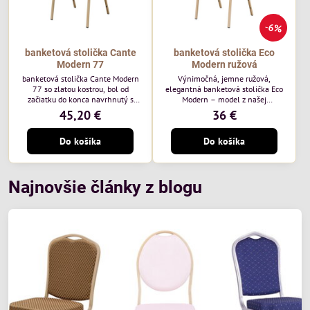
6%
banketová stolička Cante
banketová stolička Eco
Modern 77
Modern ružová
banketová stolička Cante Modern
Výnimočná, jemne ružová,
77 so zlatou kostrou, bol od
elegantná banketová stolička Eco
začiatku do konca navrhnutý s
Modern – model z našej
ohľadom na elegantné a
ekonomicky výhodnej rady. Táto
45,20 €
36 €
sofistikované priestory pre
nová verzia je ešte lepšie
pohostinstvá. Má zlatý rám a
prispôsobená potrebám moderných
Do košíka
Do košíka
čalúnenie Moss 07 od poľskej
pohostinských priestorov, ako sú
značky Davis – béžová farba s
hotely a reštaurácie. Medzi jej
mäkkým povrchom je ideálna do
charakteristické znaky patrí
svetlých priestorov. Stolička
zamatové ružové čalúnenie s
kombinuje klasický dizajn s
gramážou 210 g/m2, odolný
Najnovšie články z blogu
modernou funkčnosťou. Je odolná,
oceľový rám, stohovateľný až 19
pohodlná a pripravená na
kusov a stolička unesie až 200 kg.
každodenné použitie v...