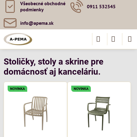
Všeobecné obchodné
0911 532545
podmienky
info​@apema​.sk
Stoličky, stoly a skrine pre
domácnosť aj kanceláriu.
NOVINKA
NOVINKA