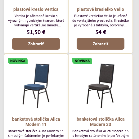
plastové kreslo Vertica
plastové kresielko Vello
Vertica je záhradné kreslo s
Plastové kresielko Vello je určené
výrazným, rytmickým tvarom, ktorý
do vonkajšieho prostredia. Kresielko
vytvárajú vertikálne lamely
je vyrobené s ľahkým, otvoreným
operadla a sedadla. Jej otvorený
tvarom a jemne kontúrovanými
51,50 €
54 €
dizajn jej dodáva ľahký, vzdušný
líniami. Horizontálne lamely
vzhľad a robí z nej perfektný
operadla a jemne zaoblené
Zobraziť
Zobraziť
doplnok moderných vonkajších
podrúčky dodávajú kresielku
priestorov. Tento model púta
ležérny, letný nádych. Tento model
pozornosť svojimi detailmi bez toho,
bude vyzerať skvele vo vonkajších
aby dominoval priestoru. Bude
jedálenských priestoroch, pri
NOVINKA
NOVINKA
vyzerať skvele vo vonkajších
reštauračných stoloch a v
jedálenských priestoroch, pri
bistrových priestoroch.
bistrových stoloch a v...
banketová stolička Alica
banketová stolička Alica
Modern 11
Modern 33
Banketová stolička Alica Modern 11
Banketová stolička Alica Modern 33
s modrým čalúnením je perfektným
s hnedým čalúnením je perfektným