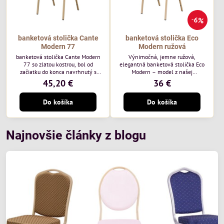
6%
banketová stolička Cante
banketová stolička Eco
Modern 77
Modern ružová
banketová stolička Cante Modern
Výnimočná, jemne ružová,
77 so zlatou kostrou, bol od
elegantná banketová stolička Eco
začiatku do konca navrhnutý s
Modern – model z našej
ohľadom na elegantné a
ekonomicky výhodnej rady. Táto
45,20 €
36 €
sofistikované priestory pre
nová verzia je ešte lepšie
pohostinstvá. Má zlatý rám a
prispôsobená potrebám moderných
Do košíka
Do košíka
čalúnenie Moss 07 od poľskej
pohostinských priestorov, ako sú
značky Davis – béžová farba s
hotely a reštaurácie. Medzi jej
mäkkým povrchom je ideálna do
charakteristické znaky patrí
svetlých priestorov. Stolička
zamatové ružové čalúnenie s
kombinuje klasický dizajn s
gramážou 210 g/m2, odolný
Najnovšie články z blogu
modernou funkčnosťou. Je odolná,
oceľový rám, stohovateľný až 19
pohodlná a pripravená na
kusov a stolička unesie až 200 kg.
každodenné použitie v...