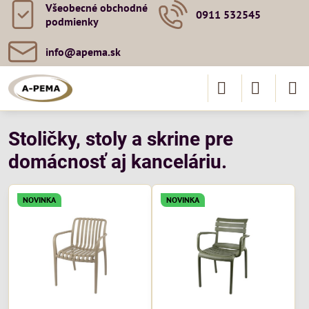
Všeobecné obchodné
0911 532545
podmienky
info​@apema​.sk
Stoličky, stoly a skrine pre
domácnosť aj kanceláriu.
NOVINKA
NOVINKA