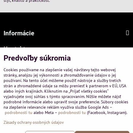
štýl, kvalitu a praktickosť.
Informácie
Kontakt
Predvoľby súkromia
Sídlo firmy :
A-PEMA, s.r.o.
Cookies používame na zlepšenie vašej návštevy tejto webovej
Hurbanová 3807/21, 03601 Martin
stránky, analýzu jej výkonnosti a zhromažďovanie údajov o jej
používaní. Na tento účel môžeme použiť nástroje a služby tretích
Prevádzka a obchodné informácie :
strán a zhromaždené údaje sa môžu preniesť k partnerom v EÚ, USA
A-PEMA, s.r.o.
alebo iných krajinách. Kliknutím na „Prijať všetky cookies“
Severná 14, 03601 Martin
vyjadrujete svoj súhlas s týmto spracovaním. Nižšie môžete nájsť
podrobné informácie alebo upraviť svoje preferencie. Súbory cookies
+421 911 532545
na zlepšenie relevancie reklám využíva služba Google Ads –
+421 903 807209
podrobnosti tu
alebo Meta –
podrobnosti tu
(Facebook, Instagram).
Zásady ochrany osobných údajov
©
2026
Copyright