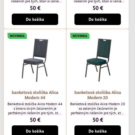
riešením pre tých, ktorí si cenia
riešením pre tých, ktorí si cenia
vysokú kvalitu a jedinečný dizajn.
vysokú kvalitu a jedinečný dizajn.
50 €
50 €
Stolička je výnimočná použitím
Stolička je výnimočná použitím
vysoko kvalitného modrého
vysoko kvalitného hnedého
Do košíka
Do košíka
čalúnenia Mossa 79 od poľského
čalúnenia Mossa 29 od poľského
výrobcu Davis ktorého látka má
výrobcu Davis ktorého látka má
hmotnosť 325 g/m², čo zaručuje
hmotnosť 325 g/m², čo zaručuje
výnimočnú odolnosť a pohodlie.
výnimočnú odolnosť a pohodlie.
NOVINKA
NOVINKA
Okrem toho je látka vybavená
Okrem toho je látka vybavená
technológiou Easy-Clean, vďaka
technológiou Easy-Clean, vďaka
ktorej sa ľahko...
ktorej sa ľahko...
banketová stolička Alica
banketová stolička Alica
Modern 44
Modern 20
Banketová stolička Alica Modern 44
Banketová stolička Alica Modern 20
s tmavo sivým čalúnením je
so zeleným čalúnením je
perfektným riešením pre tých, ktorí
perfektným riešením pre tých, ktorí
si cenia vysokú kvalitu a jedinečný
si cenia vysokú kvalitu a jedinečný
50 €
50 €
dizajn. Stolička je výnimočná
dizajn. Stolička je výnimočná
použitím vysoko kvalitného tmavo
použitím vysoko kvalitného tmavo
Do košíka
Do košíka
sivého zamatového čalúnenia od
zeleného zamatového čalúnenia od