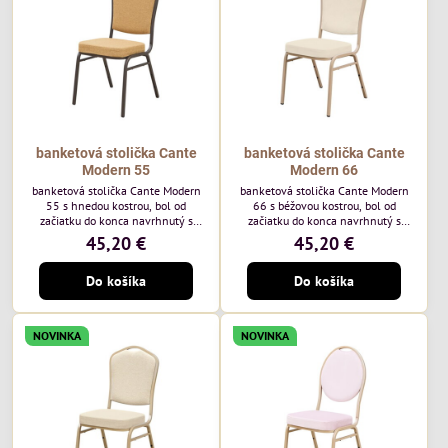
každodenné...
banketová stolička Cante
banketová stolička Cante
Modern 55
Modern 66
banketová stolička Cante Modern
banketová stolička Cante Modern
55 s hnedou kostrou, bol od
66 s béžovou kostrou, bol od
začiatku do konca navrhnutý s
začiatku do konca navrhnutý s
ohľadom na elegantné a
ohľadom na elegantné a
45,20 €
45,20 €
sofistikované priestory pre
sofistikované priestory pre
pohostinstvá. Má hnedý rám a
pohostinstvá. Má béžový rám a
Do košíka
Do košíka
medovo tónované čalúnenie Moss
čalúnenie Soro 02 od poľskej
48 od poľskej značky Davis –
značky Davis – béžová farba s
medový odtieň s mäkkým
mäkkým povrchom je ideálna do
povrchom - je ideálna do svetlých
svetlých priestorov. Stolička
NOVINKA
NOVINKA
priestorov. Stolička kombinuje
kombinuje klasický dizajn s
klasický dizajn s modernou
modernou funkčnosťou. Je odolná,
funkčnosťou. Je odolná, pohodlná a
pohodlná a pripravená na
pripravená na...
každodenné použitie...