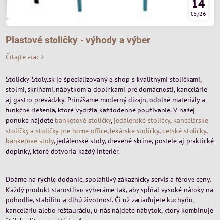
14
05/26
Plastové stoličky - výhody a výber
Čítajte viac
Stolicky‑Stoly.sk je špecializovaný e‑shop s kvalitnými stoličkami,
stolmi, skriňami, nábytkom a doplnkami pre domácnosti, kancelárie
aj gastro prevádzky. Prinášame moderný dizajn, odolné materiály a
funkčné riešenia, ktoré vydržia každodenné používanie. V našej
ponuke nájdete
banketové stoličky
,
jedálenské stoličky
,
kancelárske
stoličky a stoličky pre home office
,
lekárske stoličky
,
detské stoličky
,
banketové stoly
, jedálenské stoly, drevené skrine, postele aj praktické
doplnky, ktoré dotvoria každý interiér.
Dbáme na rýchle dodanie, spoľahlivý zákaznícky servis a férové ceny.
Každý produkt starostlivo vyberáme tak, aby spĺňal vysoké nároky na
pohodlie, stabilitu a dlhú životnosť. Či už zariaďujete kuchyňu,
kanceláriu alebo reštauráciu, u nás nájdete nábytok, ktorý kombinuje