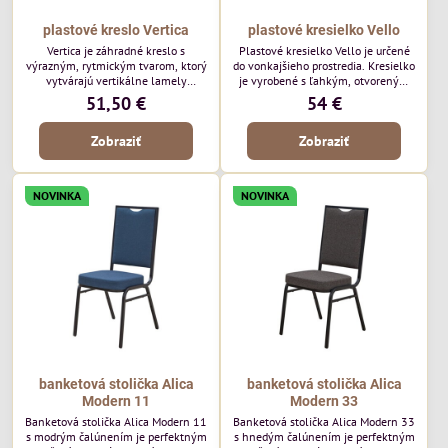
plastové kreslo Vertica
plastové kresielko Vello
Vertica je záhradné kreslo s
Plastové kresielko Vello je určené
výrazným, rytmickým tvarom, ktorý
do vonkajšieho prostredia. Kresielko
vytvárajú vertikálne lamely
je vyrobené s ľahkým, otvoreným
operadla a sedadla. Jej otvorený
tvarom a jemne kontúrovanými
51,50 €
54 €
dizajn jej dodáva ľahký, vzdušný
líniami. Horizontálne lamely
vzhľad a robí z nej perfektný
operadla a jemne zaoblené
Zobraziť
Zobraziť
doplnok moderných vonkajších
podrúčky dodávajú kresielku
priestorov. Tento model púta
ležérny, letný nádych. Tento model
pozornosť svojimi detailmi bez toho,
bude vyzerať skvele vo vonkajších
aby dominoval priestoru. Bude
jedálenských priestoroch, pri
NOVINKA
NOVINKA
vyzerať skvele vo vonkajších
reštauračných stoloch a v
jedálenských priestoroch, pri
bistrových priestoroch.
bistrových stoloch a v...
banketová stolička Alica
banketová stolička Alica
Modern 11
Modern 33
Banketová stolička Alica Modern 11
Banketová stolička Alica Modern 33
s modrým čalúnením je perfektným
s hnedým čalúnením je perfektným