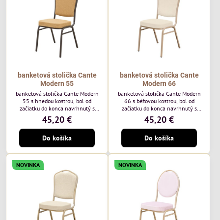
každodenné...
banketová stolička Cante
banketová stolička Cante
Modern 55
Modern 66
banketová stolička Cante Modern
banketová stolička Cante Modern
55 s hnedou kostrou, bol od
66 s béžovou kostrou, bol od
začiatku do konca navrhnutý s
začiatku do konca navrhnutý s
ohľadom na elegantné a
ohľadom na elegantné a
45,20 €
45,20 €
sofistikované priestory pre
sofistikované priestory pre
pohostinstvá. Má hnedý rám a
pohostinstvá. Má béžový rám a
Do košíka
Do košíka
medovo tónované čalúnenie Moss
čalúnenie Soro 02 od poľskej
48 od poľskej značky Davis –
značky Davis – béžová farba s
medový odtieň s mäkkým
mäkkým povrchom je ideálna do
povrchom - je ideálna do svetlých
svetlých priestorov. Stolička
NOVINKA
NOVINKA
priestorov. Stolička kombinuje
kombinuje klasický dizajn s
klasický dizajn s modernou
modernou funkčnosťou. Je odolná,
funkčnosťou. Je odolná, pohodlná a
pohodlná a pripravená na
pripravená na...
každodenné použitie...