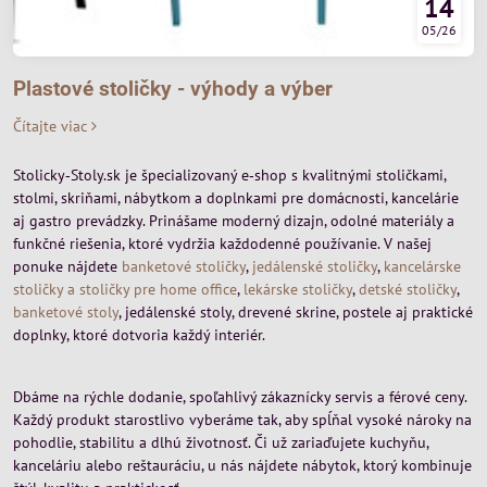
14
05/26
Plastové stoličky - výhody a výber
Čítajte viac
Stolicky‑Stoly.sk je špecializovaný e‑shop s kvalitnými stoličkami,
stolmi, skriňami, nábytkom a doplnkami pre domácnosti, kancelárie
aj gastro prevádzky. Prinášame moderný dizajn, odolné materiály a
funkčné riešenia, ktoré vydržia každodenné používanie. V našej
ponuke nájdete
banketové stoličky
,
jedálenské stoličky
,
kancelárske
stoličky a stoličky pre home office
,
lekárske stoličky
,
detské stoličky
,
banketové stoly
, jedálenské stoly, drevené skrine, postele aj praktické
doplnky, ktoré dotvoria každý interiér.
Dbáme na rýchle dodanie, spoľahlivý zákaznícky servis a férové ceny.
Každý produkt starostlivo vyberáme tak, aby spĺňal vysoké nároky na
pohodlie, stabilitu a dlhú životnosť. Či už zariaďujete kuchyňu,
kanceláriu alebo reštauráciu, u nás nájdete nábytok, ktorý kombinuje