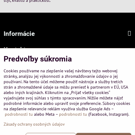
štýl, kvalitu a praktickosť.
Informácie
Kontakt
Predvoľby súkromia
Sídlo firmy :
A-PEMA, s.r.o.
Cookies používame na zlepšenie vašej návštevy tejto webovej
Hurbanová 3807/21, 03601 Martin
stránky, analýzu jej výkonnosti a zhromažďovanie údajov o jej
používaní. Na tento účel môžeme použiť nástroje a služby tretích
Prevádzka a obchodné informácie :
strán a zhromaždené údaje sa môžu preniesť k partnerom v EÚ, USA
A-PEMA, s.r.o.
alebo iných krajinách. Kliknutím na „Prijať všetky cookies“
Severná 14, 03601 Martin
vyjadrujete svoj súhlas s týmto spracovaním. Nižšie môžete nájsť
podrobné informácie alebo upraviť svoje preferencie. Súbory cookies
+421 911 532545
na zlepšenie relevancie reklám využíva služba Google Ads –
+421 903 807209
podrobnosti tu
alebo Meta –
podrobnosti tu
(Facebook, Instagram).
Zásady ochrany osobných údajov
©
2026
Copyright