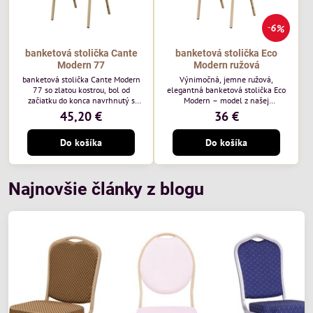
6%
banketová stolička Cante
banketová stolička Eco
Modern 77
Modern ružová
banketová stolička Cante Modern
Výnimočná, jemne ružová,
77 so zlatou kostrou, bol od
elegantná banketová stolička Eco
začiatku do konca navrhnutý s
Modern – model z našej
ohľadom na elegantné a
ekonomicky výhodnej rady. Táto
45,20 €
36 €
sofistikované priestory pre
nová verzia je ešte lepšie
pohostinstvá. Má zlatý rám a
prispôsobená potrebám moderných
Do košíka
Do košíka
čalúnenie Moss 07 od poľskej
pohostinských priestorov, ako sú
značky Davis – béžová farba s
hotely a reštaurácie. Medzi jej
mäkkým povrchom je ideálna do
charakteristické znaky patrí
svetlých priestorov. Stolička
zamatové ružové čalúnenie s
kombinuje klasický dizajn s
gramážou 210 g/m2, odolný
Najnovšie články z blogu
modernou funkčnosťou. Je odolná,
oceľový rám, stohovateľný až 19
pohodlná a pripravená na
kusov a stolička unesie až 200 kg.
každodenné použitie v...