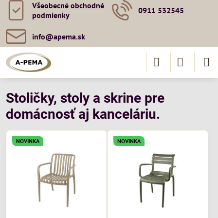
Všeobecné obchodné
0911 532545
podmienky
info​@apema​.sk
Stoličky, stoly a skrine pre
domácnosť aj kanceláriu.
NOVINKA
NOVINKA