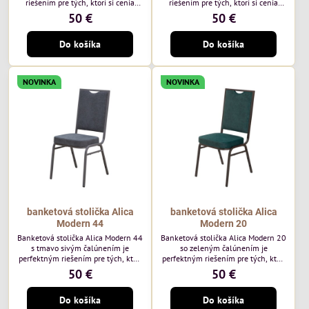
riešením pre tých, ktorí si cenia
riešením pre tých, ktorí si cenia
vysokú kvalitu a jedinečný dizajn.
vysokú kvalitu a jedinečný dizajn.
50 €
50 €
Stolička je výnimočná použitím
Stolička je výnimočná použitím
vysoko kvalitného modrého
vysoko kvalitného hnedého
Do košíka
Do košíka
čalúnenia Mossa 79 od poľského
čalúnenia Mossa 29 od poľského
výrobcu Davis ktorého látka má
výrobcu Davis ktorého látka má
hmotnosť 325 g/m², čo zaručuje
hmotnosť 325 g/m², čo zaručuje
výnimočnú odolnosť a pohodlie.
výnimočnú odolnosť a pohodlie.
NOVINKA
NOVINKA
Okrem toho je látka vybavená
Okrem toho je látka vybavená
technológiou Easy-Clean, vďaka
technológiou Easy-Clean, vďaka
ktorej sa ľahko...
ktorej sa ľahko...
banketová stolička Alica
banketová stolička Alica
Modern 44
Modern 20
Banketová stolička Alica Modern 44
Banketová stolička Alica Modern 20
s tmavo sivým čalúnením je
so zeleným čalúnením je
perfektným riešením pre tých, ktorí
perfektným riešením pre tých, ktorí
si cenia vysokú kvalitu a jedinečný
si cenia vysokú kvalitu a jedinečný
50 €
50 €
dizajn. Stolička je výnimočná
dizajn. Stolička je výnimočná
použitím vysoko kvalitného tmavo
použitím vysoko kvalitného tmavo
Do košíka
Do košíka
sivého zamatového čalúnenia od
zeleného zamatového čalúnenia od