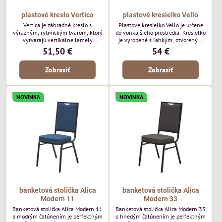
plastové kreslo Vertica
plastové kresielko Vello
Vertica je záhradné kreslo s
Plastové kresielko Vello je určené
výrazným, rytmickým tvarom, ktorý
do vonkajšieho prostredia. Kresielko
vytvárajú vertikálne lamely
je vyrobené s ľahkým, otvoreným
operadla a sedadla. Jej otvorený
tvarom a jemne kontúrovanými
51,50 €
54 €
dizajn jej dodáva ľahký, vzdušný
líniami. Horizontálne lamely
vzhľad a robí z nej perfektný
operadla a jemne zaoblené
Zobraziť
Zobraziť
doplnok moderných vonkajších
podrúčky dodávajú kresielku
priestorov. Tento model púta
ležérny, letný nádych. Tento model
pozornosť svojimi detailmi bez toho,
bude vyzerať skvele vo vonkajších
aby dominoval priestoru. Bude
jedálenských priestoroch, pri
NOVINKA
NOVINKA
vyzerať skvele vo vonkajších
reštauračných stoloch a v
jedálenských priestoroch, pri
bistrových priestoroch.
bistrových stoloch a v...
banketová stolička Alica
banketová stolička Alica
Modern 11
Modern 33
Banketová stolička Alica Modern 11
Banketová stolička Alica Modern 33
s modrým čalúnením je perfektným
s hnedým čalúnením je perfektným