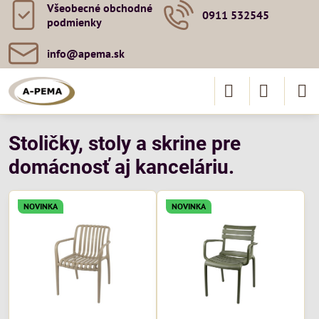
Všeobecné obchodné
0911 532545
podmienky
info​@apema​.sk
Stoličky, stoly a skrine pre
domácnosť aj kanceláriu.
NOVINKA
NOVINKA