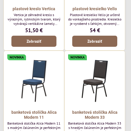
plastové kreslo Vertica
plastové kresielko Vello
Vertica je záhradné kreslo s
Plastové kresielko Vello je určené
výrazným, rytmickým tvarom, ktorý
do vonkajšieho prostredia. Kresielko
vytvárajú vertikálne lamely
je vyrobené s ľahkým, otvoreným
operadla a sedadla. Jej otvorený
tvarom a jemne kontúrovanými
51,50 €
54 €
dizajn jej dodáva ľahký, vzdušný
líniami. Horizontálne lamely
vzhľad a robí z nej perfektný
operadla a jemne zaoblené
Zobraziť
Zobraziť
doplnok moderných vonkajších
podrúčky dodávajú kresielku
priestorov. Tento model púta
ležérny, letný nádych. Tento model
pozornosť svojimi detailmi bez toho,
bude vyzerať skvele vo vonkajších
aby dominoval priestoru. Bude
jedálenských priestoroch, pri
NOVINKA
NOVINKA
vyzerať skvele vo vonkajších
reštauračných stoloch a v
jedálenských priestoroch, pri
bistrových priestoroch.
bistrových stoloch a v...
banketová stolička Alica
banketová stolička Alica
Modern 11
Modern 33
Banketová stolička Alica Modern 11
Banketová stolička Alica Modern 33
s modrým čalúnením je perfektným
s hnedým čalúnením je perfektným