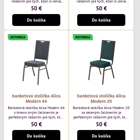
riešením pre tých, ktorí si cenia
riešením pre tých, ktorí si cenia
vysokú kvalitu a jedinečný dizajn.
vysokú kvalitu a jedinečný dizajn.
50 €
50 €
Stolička je výnimočná použitím
Stolička je výnimočná použitím
vysoko kvalitného modrého
vysoko kvalitného hnedého
Do košíka
Do košíka
čalúnenia Mossa 79 od poľského
čalúnenia Mossa 29 od poľského
výrobcu Davis ktorého látka má
výrobcu Davis ktorého látka má
hmotnosť 325 g/m², čo zaručuje
hmotnosť 325 g/m², čo zaručuje
výnimočnú odolnosť a pohodlie.
výnimočnú odolnosť a pohodlie.
NOVINKA
NOVINKA
Okrem toho je látka vybavená
Okrem toho je látka vybavená
technológiou Easy-Clean, vďaka
technológiou Easy-Clean, vďaka
ktorej sa ľahko...
ktorej sa ľahko...
banketová stolička Alica
banketová stolička Alica
Modern 44
Modern 20
Banketová stolička Alica Modern 44
Banketová stolička Alica Modern 20
s tmavo sivým čalúnením je
so zeleným čalúnením je
perfektným riešením pre tých, ktorí
perfektným riešením pre tých, ktorí
si cenia vysokú kvalitu a jedinečný
si cenia vysokú kvalitu a jedinečný
50 €
50 €
dizajn. Stolička je výnimočná
dizajn. Stolička je výnimočná
použitím vysoko kvalitného tmavo
použitím vysoko kvalitného tmavo
Do košíka
Do košíka
sivého zamatového čalúnenia od
zeleného zamatového čalúnenia od