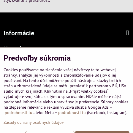
štýl, kvalitu a praktickosť.
Informácie
Kontakt
Predvoľby súkromia
Sídlo firmy :
A-PEMA, s.r.o.
Cookies používame na zlepšenie vašej návštevy tejto webovej
Hurbanová 3807/21, 03601 Martin
stránky, analýzu jej výkonnosti a zhromažďovanie údajov o jej
používaní. Na tento účel môžeme použiť nástroje a služby tretích
Prevádzka a obchodné informácie :
strán a zhromaždené údaje sa môžu preniesť k partnerom v EÚ, USA
A-PEMA, s.r.o.
alebo iných krajinách. Kliknutím na „Prijať všetky cookies“
Severná 14, 03601 Martin
vyjadrujete svoj súhlas s týmto spracovaním. Nižšie môžete nájsť
podrobné informácie alebo upraviť svoje preferencie. Súbory cookies
+421 911 532545
na zlepšenie relevancie reklám využíva služba Google Ads –
+421 903 807209
podrobnosti tu
alebo Meta –
podrobnosti tu
(Facebook, Instagram).
Zásady ochrany osobných údajov
©
2026
Copyright