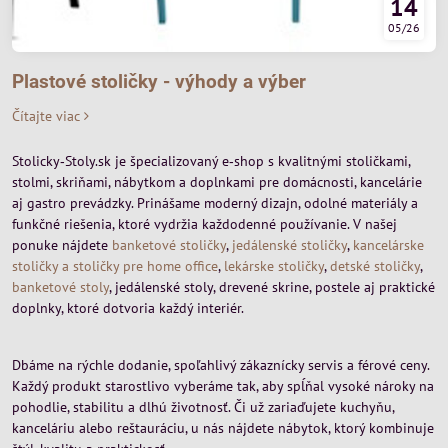
14
05/26
Plastové stoličky - výhody a výber
Čítajte viac
Stolicky‑Stoly.sk je špecializovaný e‑shop s kvalitnými stoličkami,
stolmi, skriňami, nábytkom a doplnkami pre domácnosti, kancelárie
aj gastro prevádzky. Prinášame moderný dizajn, odolné materiály a
funkčné riešenia, ktoré vydržia každodenné používanie. V našej
ponuke nájdete
banketové stoličky
,
jedálenské stoličky
,
kancelárske
stoličky a stoličky pre home office
,
lekárske stoličky
,
detské stoličky
,
banketové stoly
, jedálenské stoly, drevené skrine, postele aj praktické
doplnky, ktoré dotvoria každý interiér.
Dbáme na rýchle dodanie, spoľahlivý zákaznícky servis a férové ceny.
Každý produkt starostlivo vyberáme tak, aby spĺňal vysoké nároky na
pohodlie, stabilitu a dlhú životnosť. Či už zariaďujete kuchyňu,
kanceláriu alebo reštauráciu, u nás nájdete nábytok, ktorý kombinuje