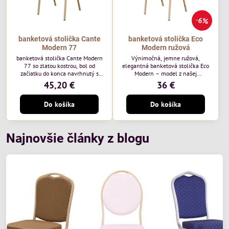
6%
banketová stolička Cante
banketová stolička Eco
Modern 77
Modern ružová
banketová stolička Cante Modern
Výnimočná, jemne ružová,
77 so zlatou kostrou, bol od
elegantná banketová stolička Eco
začiatku do konca navrhnutý s
Modern – model z našej
ohľadom na elegantné a
ekonomicky výhodnej rady. Táto
45,20 €
36 €
sofistikované priestory pre
nová verzia je ešte lepšie
pohostinstvá. Má zlatý rám a
prispôsobená potrebám moderných
Do košíka
Do košíka
čalúnenie Moss 07 od poľskej
pohostinských priestorov, ako sú
značky Davis – béžová farba s
hotely a reštaurácie. Medzi jej
mäkkým povrchom je ideálna do
charakteristické znaky patrí
svetlých priestorov. Stolička
zamatové ružové čalúnenie s
kombinuje klasický dizajn s
gramážou 210 g/m2, odolný
Najnovšie články z blogu
modernou funkčnosťou. Je odolná,
oceľový rám, stohovateľný až 19
pohodlná a pripravená na
kusov a stolička unesie až 200 kg.
každodenné použitie v...