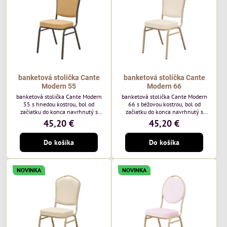
každodenné...
banketová stolička Cante
banketová stolička Cante
Modern 55
Modern 66
banketová stolička Cante Modern
banketová stolička Cante Modern
55 s hnedou kostrou, bol od
66 s béžovou kostrou, bol od
začiatku do konca navrhnutý s
začiatku do konca navrhnutý s
ohľadom na elegantné a
ohľadom na elegantné a
45,20 €
45,20 €
sofistikované priestory pre
sofistikované priestory pre
pohostinstvá. Má hnedý rám a
pohostinstvá. Má béžový rám a
Do košíka
Do košíka
medovo tónované čalúnenie Moss
čalúnenie Soro 02 od poľskej
48 od poľskej značky Davis –
značky Davis – béžová farba s
medový odtieň s mäkkým
mäkkým povrchom je ideálna do
povrchom - je ideálna do svetlých
svetlých priestorov. Stolička
NOVINKA
NOVINKA
priestorov. Stolička kombinuje
kombinuje klasický dizajn s
klasický dizajn s modernou
modernou funkčnosťou. Je odolná,
funkčnosťou. Je odolná, pohodlná a
pohodlná a pripravená na
pripravená na...
každodenné použitie...