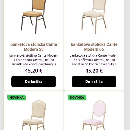
každodenné...
banketová stolička Cante
banketová stolička Cante
Modern 55
Modern 66
banketová stolička Cante Modern
banketová stolička Cante Modern
55 s hnedou kostrou, bol od
66 s béžovou kostrou, bol od
začiatku do konca navrhnutý s
začiatku do konca navrhnutý s
ohľadom na elegantné a
ohľadom na elegantné a
45,20 €
45,20 €
sofistikované priestory pre
sofistikované priestory pre
pohostinstvá. Má hnedý rám a
pohostinstvá. Má béžový rám a
Do košíka
Do košíka
medovo tónované čalúnenie Moss
čalúnenie Soro 02 od poľskej
48 od poľskej značky Davis –
značky Davis – béžová farba s
medový odtieň s mäkkým
mäkkým povrchom je ideálna do
povrchom - je ideálna do svetlých
svetlých priestorov. Stolička
NOVINKA
NOVINKA
priestorov. Stolička kombinuje
kombinuje klasický dizajn s
klasický dizajn s modernou
modernou funkčnosťou. Je odolná,
funkčnosťou. Je odolná, pohodlná a
pohodlná a pripravená na
pripravená na...
každodenné použitie...