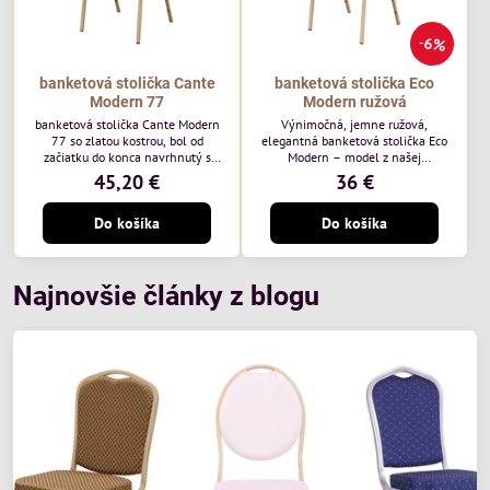
6%
banketová stolička Cante
banketová stolička Eco
Modern 77
Modern ružová
banketová stolička Cante Modern
Výnimočná, jemne ružová,
77 so zlatou kostrou, bol od
elegantná banketová stolička Eco
začiatku do konca navrhnutý s
Modern – model z našej
ohľadom na elegantné a
ekonomicky výhodnej rady. Táto
45,20 €
36 €
sofistikované priestory pre
nová verzia je ešte lepšie
pohostinstvá. Má zlatý rám a
prispôsobená potrebám moderných
Do košíka
Do košíka
čalúnenie Moss 07 od poľskej
pohostinských priestorov, ako sú
značky Davis – béžová farba s
hotely a reštaurácie. Medzi jej
mäkkým povrchom je ideálna do
charakteristické znaky patrí
svetlých priestorov. Stolička
zamatové ružové čalúnenie s
kombinuje klasický dizajn s
gramážou 210 g/m2, odolný
Najnovšie články z blogu
modernou funkčnosťou. Je odolná,
oceľový rám, stohovateľný až 19
pohodlná a pripravená na
kusov a stolička unesie až 200 kg.
každodenné použitie v...