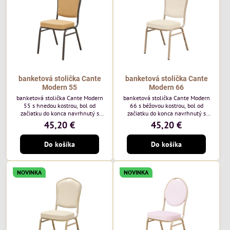
každodenné...
banketová stolička Cante
banketová stolička Cante
Modern 55
Modern 66
banketová stolička Cante Modern
banketová stolička Cante Modern
55 s hnedou kostrou, bol od
66 s béžovou kostrou, bol od
začiatku do konca navrhnutý s
začiatku do konca navrhnutý s
ohľadom na elegantné a
ohľadom na elegantné a
45,20 €
45,20 €
sofistikované priestory pre
sofistikované priestory pre
pohostinstvá. Má hnedý rám a
pohostinstvá. Má béžový rám a
Do košíka
Do košíka
medovo tónované čalúnenie Moss
čalúnenie Soro 02 od poľskej
48 od poľskej značky Davis –
značky Davis – béžová farba s
medový odtieň s mäkkým
mäkkým povrchom je ideálna do
povrchom - je ideálna do svetlých
svetlých priestorov. Stolička
NOVINKA
NOVINKA
priestorov. Stolička kombinuje
kombinuje klasický dizajn s
klasický dizajn s modernou
modernou funkčnosťou. Je odolná,
funkčnosťou. Je odolná, pohodlná a
pohodlná a pripravená na
pripravená na...
každodenné použitie...