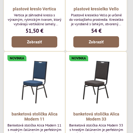
plastové kreslo Vertica
plastové kresielko Vello
Vertica je záhradné kreslo s
Plastové kresielko Vello je určené
výrazným, rytmickým tvarom, ktorý
do vonkajšieho prostredia. Kresielko
vytvárajú vertikálne lamely
je vyrobené s ľahkým, otvoreným
operadla a sedadla. Jej otvorený
tvarom a jemne kontúrovanými
51,50 €
54 €
dizajn jej dodáva ľahký, vzdušný
líniami. Horizontálne lamely
vzhľad a robí z nej perfektný
operadla a jemne zaoblené
Zobraziť
Zobraziť
doplnok moderných vonkajších
podrúčky dodávajú kresielku
priestorov. Tento model púta
ležérny, letný nádych. Tento model
pozornosť svojimi detailmi bez toho,
bude vyzerať skvele vo vonkajších
aby dominoval priestoru. Bude
jedálenských priestoroch, pri
NOVINKA
NOVINKA
vyzerať skvele vo vonkajších
reštauračných stoloch a v
jedálenských priestoroch, pri
bistrových priestoroch.
bistrových stoloch a v...
banketová stolička Alica
banketová stolička Alica
Modern 11
Modern 33
Banketová stolička Alica Modern 11
Banketová stolička Alica Modern 33
s modrým čalúnením je perfektným
s hnedým čalúnením je perfektným