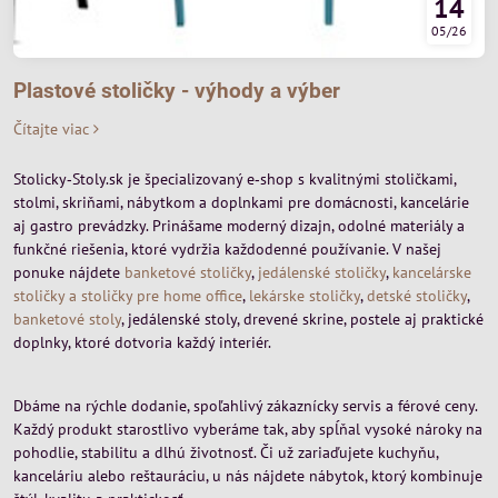
14
05/26
Plastové stoličky - výhody a výber
Čítajte viac
Stolicky‑Stoly.sk je špecializovaný e‑shop s kvalitnými stoličkami,
stolmi, skriňami, nábytkom a doplnkami pre domácnosti, kancelárie
aj gastro prevádzky. Prinášame moderný dizajn, odolné materiály a
funkčné riešenia, ktoré vydržia každodenné používanie. V našej
ponuke nájdete
banketové stoličky
,
jedálenské stoličky
,
kancelárske
stoličky a stoličky pre home office
,
lekárske stoličky
,
detské stoličky
,
banketové stoly
, jedálenské stoly, drevené skrine, postele aj praktické
doplnky, ktoré dotvoria každý interiér.
Dbáme na rýchle dodanie, spoľahlivý zákaznícky servis a férové ceny.
Každý produkt starostlivo vyberáme tak, aby spĺňal vysoké nároky na
pohodlie, stabilitu a dlhú životnosť. Či už zariaďujete kuchyňu,
kanceláriu alebo reštauráciu, u nás nájdete nábytok, ktorý kombinuje