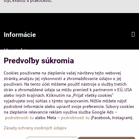
štýl, kvalitu a praktickosť.
Informácie
Kontakt
Predvoľby súkromia
Sídlo firmy :
A-PEMA, s.r.o.
Cookies používame na zlepšenie vašej návštevy tejto webovej
Hurbanová 3807/21, 03601 Martin
stránky, analýzu jej výkonnosti a zhromažďovanie údajov o jej
používaní. Na tento účel môžeme použiť nástroje a služby tretích
Prevádzka a obchodné informácie :
strán a zhromaždené údaje sa môžu preniesť k partnerom v EÚ, USA
A-PEMA, s.r.o.
alebo iných krajinách. Kliknutím na „Prijať všetky cookies“
Severná 14, 03601 Martin
vyjadrujete svoj súhlas s týmto spracovaním. Nižšie môžete nájsť
podrobné informácie alebo upraviť svoje preferencie. Súbory cookies
+421 911 532545
na zlepšenie relevancie reklám využíva služba Google Ads –
+421 903 807209
podrobnosti tu
alebo Meta –
podrobnosti tu
(Facebook, Instagram).
Zásady ochrany osobných údajov
©
2026
Copyright