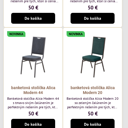
riešením pre tých, ktorí si cenia
riešením pre tých, ktorí si cenia
vysokú kvalitu a jedinečný dizajn.
vysokú kvalitu a jedinečný dizajn.
50 €
50 €
Stolička je výnimočná použitím
Stolička je výnimočná použitím
vysoko kvalitného modrého
vysoko kvalitného hnedého
Do košíka
Do košíka
čalúnenia Mossa 79 od poľského
čalúnenia Mossa 29 od poľského
výrobcu Davis ktorého látka má
výrobcu Davis ktorého látka má
hmotnosť 325 g/m², čo zaručuje
hmotnosť 325 g/m², čo zaručuje
výnimočnú odolnosť a pohodlie.
výnimočnú odolnosť a pohodlie.
NOVINKA
NOVINKA
Okrem toho je látka vybavená
Okrem toho je látka vybavená
technológiou Easy-Clean, vďaka
technológiou Easy-Clean, vďaka
ktorej sa ľahko...
ktorej sa ľahko...
banketová stolička Alica
banketová stolička Alica
Modern 44
Modern 20
Banketová stolička Alica Modern 44
Banketová stolička Alica Modern 20
s tmavo sivým čalúnením je
so zeleným čalúnením je
perfektným riešením pre tých, ktorí
perfektným riešením pre tých, ktorí
si cenia vysokú kvalitu a jedinečný
si cenia vysokú kvalitu a jedinečný
50 €
50 €
dizajn. Stolička je výnimočná
dizajn. Stolička je výnimočná
použitím vysoko kvalitného tmavo
použitím vysoko kvalitného tmavo
Do košíka
Do košíka
sivého zamatového čalúnenia od
zeleného zamatového čalúnenia od