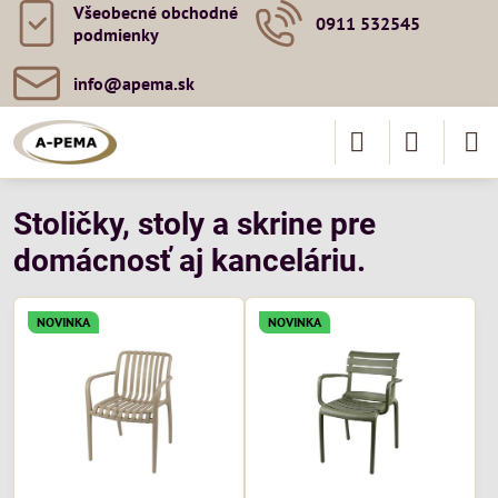
Všeobecné obchodné
0911 532545
podmienky
info​@apema​.sk
Stoličky, stoly a skrine pre
domácnosť aj kanceláriu.
NOVINKA
NOVINKA