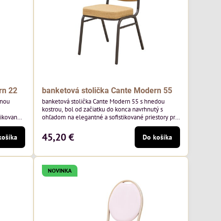
rn 22
banketová stolička Cante Modern 55
tnou
banketová stolička Cante Modern 55 s hnedou
kostrou, bol od začiatku do konca navrhnutý s
tikované
ohľadom na elegantné a sofistikované priestory pre
ny rám a
pohostinstvá. Má hnedý rám a medovo tónované
oľskej
čalúnenie Moss 48 od poľskej značky Davis –
45,20 €
košíka
Do košíka
medový odtieň s mäkkým povrchom - je ideálna do
 klasický
svetlých priestorov. Stolička kombinuje klasický
,
dizajn s modernou funkčnosťou. Je odolná,
pohodlná a pripravená na...
NOVINKA