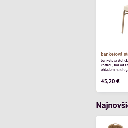
banketová st
banketová stolič
kostrou, bol od z
ohľadom na elegan
pohostinstvá. Má
od poľskej značk
45,20 €
povrchom je ideál
Stolička kombinu
funkčnosťou. Je 
každodenné použi
Najnovši