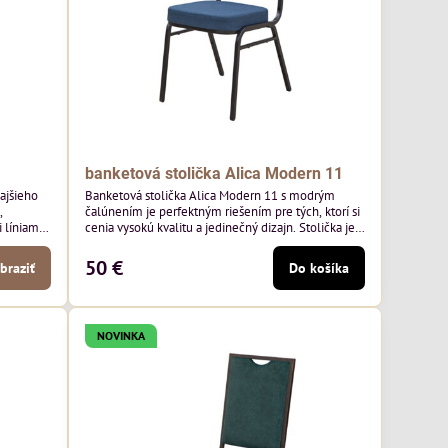
banketová stolička Alica Modern 11
kajšieho
Banketová stolička Alica Modern 11 s modrým
,
čalúnením je perfektným riešením pre tých, ktorí si
líniami.
cenia vysokú kvalitu a jedinečný dizajn. Stolička je
aoblené
výnimočná použitím vysoko kvalitného modrého
ý nádych.
čalúnenia Mossa 79 od poľského výrobcu Davis
50 €
braziť
Do košíka
jších
ktorého látka má hmotnosť 325 g/m², čo zaručuje
h stoloch
výnimočnú odolnosť a pohodlie. Okrem toho je
látka vybavená technológiou Easy-Clean, vďaka
ktorej sa ľahko...
NOVINKA