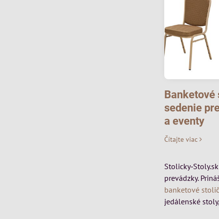
Banketové s
sedenie pre
a eventy
Čítajte viac
Stolicky‑Stoly.s
prevádzky. Priná
banketové stoli
jedálenské stoly,