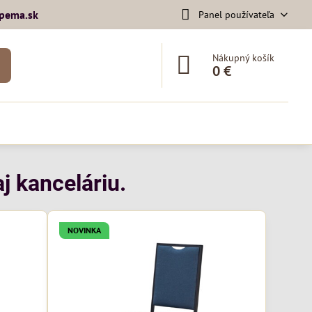
pema​.sk
Panel používateľa
Nákupný košík
0 €
j kanceláriu.
NOVINKA