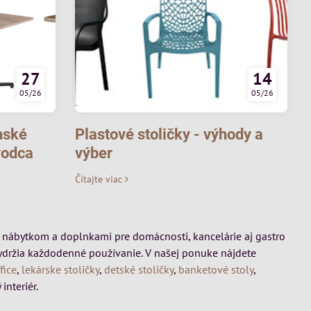
27
14
05/26
05/26
nské
Plastové stoličky - výhody a
vodca
výber
Čítajte viac
mi, nábytkom a doplnkami pre domácnosti, kancelárie aj gastro
vydržia každodenné používanie. V našej ponuke nájdete
fice
,
lekárske stoličky
,
detské stoličky
,
banketové stoly
,
interiér.