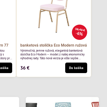
38,40 €
6%
rn 77
banketová stolička Eco Modern ružová
atou
Výnimočná, jemne ružová, elegantná banketová
ý s
stolička Eco Modern – model z našej ekonomicky
story pre
výhodnej rady. Táto nová verzia je ešte lepšie
ss 07 od
prispôsobená potrebám moderných pohostinských
äkkým
priestorov, ako sú hotely a reštaurácie. Medzi jej
36 €
košíka
Do košíka
v.
charakteristické znaky patrí zamatové ružové
ernou
čalúnenie s gramážou 210 g/m2, odolný oceľový
avená na
rám, stohovateľný až 19 kusov a stolička unesie až
200 kg.