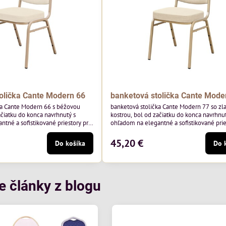
olička Cante Modern 66
banketová stolička Cante Mode
ka Cante Modern 66 s béžovou
banketová stolička Cante Modern 77 so zl
ačiatku do konca navrhnutý s
kostrou, bol od začiatku do konca navrhnut
tné a sofistikované priestory pre
ohľadom na elegantné a sofistikované prie
 béžový rám a čalúnenie Soro 02
pohostinstvá. Má zlatý rám a čalúnenie Mo
y Davis – béžová farba s mäkkým
poľskej značky Davis – béžová farba s m
45,20 €
Do košíka
Do 
na do svetlých priestorov.
povrchom je ideálna do svetlých priestoro
je klasický dizajn s modernou
Stolička kombinuje klasický dizajn s mod
odolná, pohodlná a pripravená na
funkčnosťou. Je odolná, pohodlná a pripr
tie...
každodenné použitie v...
e články z blogu