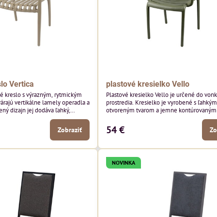
lo Vertica
plastové kresielko Vello
né kreslo s výrazným, rytmickým
Plastové kresielko Vello je určené do von
várajú vertikálne lamely operadla a
prostredia. Kresielko je vyrobené s ľahkým
ený dizajn jej dodáva ľahký,
otvoreným tvarom a jemne kontúrovanými 
robí z nej perfektný doplnok
Horizontálne lamely operadla a jemne z
ších priestorov. Tento model púta
podrúčky dodávajú kresielku ležérny, letn
54 €
Zobraziť
Zo
i detailmi bez toho, aby dominoval
Tento model bude vyzerať skvele vo vonka
yzerať skvele vo vonkajších
jedálenských priestoroch, pri reštauračnýc
storoch, pri bistrových stoloch a
a v bistrových priestoroch.
NOVINKA