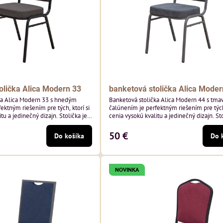
olička Alica Modern 33
banketová stolička Alica Moder
ka Alica Modern 33 s hnedým
Banketová stolička Alica Modern 44 s tma
ektným riešením pre tých, ktorí si
čalúnením je perfektným riešením pre tých,
tu a jedinečný dizajn. Stolička je
cenia vysokú kvalitu a jedinečný dizajn. Sto
tím vysoko kvalitného hnedého
výnimočná použitím vysoko kvalitného t
sivého zamatového čalúnenia od poľskéh
50 €
Do košíka
Do 
 hmotnosť 325 g/m², čo zaručuje
Davis ktorého látka má hmotnosť 390 g/m
sť a pohodlie. Okrem toho je
zaručuje výnimočnú odolnosť a pohodlie. S
echnológiou Easy-Clean, vďaka
kostry.
NOVINKA