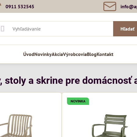
0911 532545
info​@a
Hľadať
Úvod
Novinky
Akcia
Výrobcovia
Blog
Kontakt
, stoly a skrine pre domácnosť a
NOVINKA