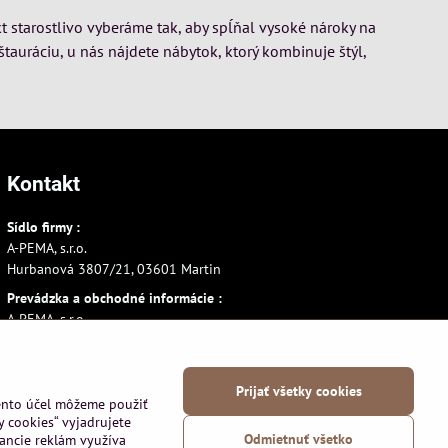
t starostlivo vyberáme tak, aby spĺňal vysoké nároky na
štauráciu, u nás nájdete nábytok, ktorý kombinuje štýl,
Kontakt
Sídlo firmy :
A-PEMA, s.r.o.
Hurbanová 3807/21, 03601 Martin
Prevádzka a obchodné informácie :
A-PEMA, s.r.o.
Severná 14, 03601 Martin
+421 911 532545
Prijať všetky cookies
+421 903 807209
tento účel môžeme použiť
y cookies“ vyjadrujete
Odmietnuť všetko
vancie reklám využíva