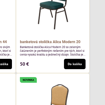
n 44
banketová stolička Alica Modern 20
vo sivým
Banketová stolička Alica Modern 20 so zeleným
 ktorí si
čalúnením je perfektným riešením pre tých, ktorí si
lička je
cenia vysokú kvalitu a jedinečný dizajn. Stolička je
mavo
výnimočná použitím vysoko kvalitného tmavo
o výrobcu
zeleného zamatového čalúnenia od poľského
50 €
košíka
Do košíka
², čo
výrobcu Davis ktorého látka má hmotnosť 390
ivá farba
g/m², čo zaručuje výnimočnú odolnosť a pohodlie.
Kostra je tmavo hnedá.
NOVINKA