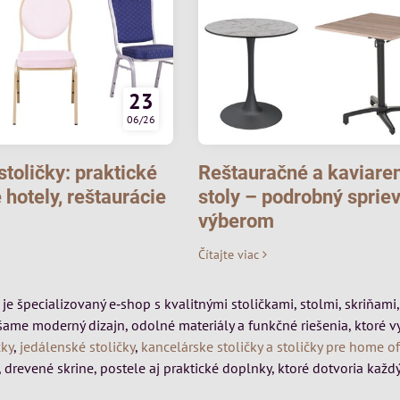
23
06/26
toličky: praktické
Reštauračné a kaviare
 hotely, reštaurácie
stoly – podrobný sprie
výberom
Čítajte viac
k je špecializovaný e‑shop s kvalitnými stoličkami, stolmi, skriňa
šame moderný dizajn, odolné materiály a funkčné riešenia, ktoré 
čky
,
jedálenské stoličky
,
kancelárske stoličky a stoličky pre home of
 drevené skrine, postele aj praktické doplnky, ktoré dotvoria každý 