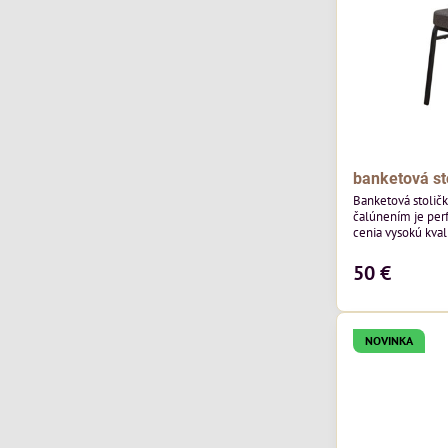
banketová st
Banketová stolič
čalúnením je perf
cenia vysokú kvali
výnimočná použi
čalúnenia Mossa 29 od poľského výrobcu Davis
50 €
ktorého látka má
výnimočnú odolno
látka vybavená t
ktorej sa ľahko...
NOVINKA