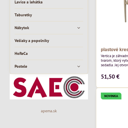
Lavice a lehátka
Taburetky
Nábytok
Vešiaky a popolníky
plastové kres
HoReCa
Vertica je záhrad
tvarom, ktorý vyt
sedadla. Jej otvor
Postele
vzdušný vzhľad a 
moderných vonkaj
51,50 €
pozornosť svojim
priestoru. Bude v
jedálenských prie
v...
NOVINKA
apema.sk