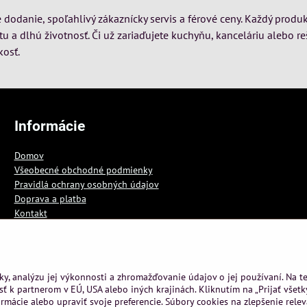
dodanie, spoľahlivý zákaznícky servis a férové ceny. Každý produk
itu a dlhú životnosť. Či už zariaďujete kuchyňu, kanceláriu alebo re
kosť.
Informácie
Domov
Všeobecné obchodné podmienky
Pravidlá ochrany osobných údajov
Doprava a platba
Kontakt
Blog
ky, analýzu jej výkonnosti a zhromažďovanie údajov o jej používaní. Na 
ť k partnerom v EÚ, USA alebo iných krajinách. Kliknutím na „Prijať všetk
rmácie alebo upraviť svoje preferencie. Súbory cookies na zlepšenie rele