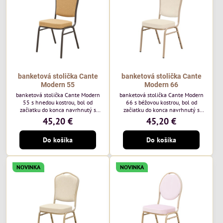
každodenné...
banketová stolička Cante
banketová stolička Cante
Modern 55
Modern 66
banketová stolička Cante Modern
banketová stolička Cante Modern
55 s hnedou kostrou, bol od
66 s béžovou kostrou, bol od
začiatku do konca navrhnutý s
začiatku do konca navrhnutý s
ohľadom na elegantné a
ohľadom na elegantné a
45,20 €
45,20 €
sofistikované priestory pre
sofistikované priestory pre
pohostinstvá. Má hnedý rám a
pohostinstvá. Má béžový rám a
Do košíka
Do košíka
medovo tónované čalúnenie Moss
čalúnenie Soro 02 od poľskej
48 od poľskej značky Davis –
značky Davis – béžová farba s
medový odtieň s mäkkým
mäkkým povrchom je ideálna do
povrchom - je ideálna do svetlých
svetlých priestorov. Stolička
NOVINKA
NOVINKA
priestorov. Stolička kombinuje
kombinuje klasický dizajn s
klasický dizajn s modernou
modernou funkčnosťou. Je odolná,
funkčnosťou. Je odolná, pohodlná a
pohodlná a pripravená na
pripravená na...
každodenné použitie...