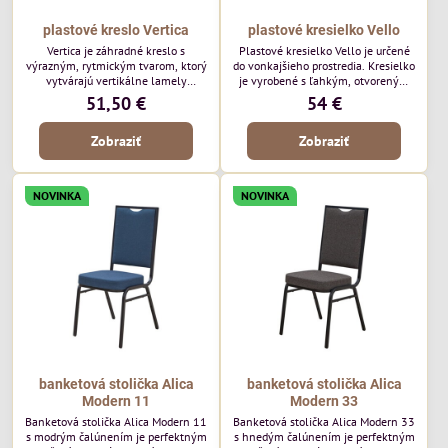
plastové kreslo Vertica
plastové kresielko Vello
Vertica je záhradné kreslo s
Plastové kresielko Vello je určené
výrazným, rytmickým tvarom, ktorý
do vonkajšieho prostredia. Kresielko
vytvárajú vertikálne lamely
je vyrobené s ľahkým, otvoreným
operadla a sedadla. Jej otvorený
tvarom a jemne kontúrovanými
51,50 €
54 €
dizajn jej dodáva ľahký, vzdušný
líniami. Horizontálne lamely
vzhľad a robí z nej perfektný
operadla a jemne zaoblené
Zobraziť
Zobraziť
doplnok moderných vonkajších
podrúčky dodávajú kresielku
priestorov. Tento model púta
ležérny, letný nádych. Tento model
pozornosť svojimi detailmi bez toho,
bude vyzerať skvele vo vonkajších
aby dominoval priestoru. Bude
jedálenských priestoroch, pri
NOVINKA
NOVINKA
vyzerať skvele vo vonkajších
reštauračných stoloch a v
jedálenských priestoroch, pri
bistrových priestoroch.
bistrových stoloch a v...
banketová stolička Alica
banketová stolička Alica
Modern 11
Modern 33
Banketová stolička Alica Modern 11
Banketová stolička Alica Modern 33
s modrým čalúnením je perfektným
s hnedým čalúnením je perfektným