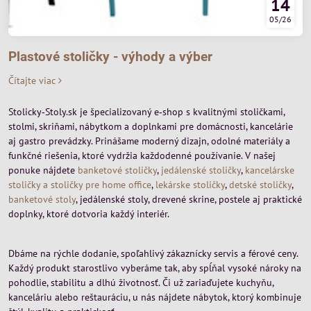
14
05/26
Plastové stoličky - výhody a výber
Čítajte viac
Stolicky‑Stoly.sk je špecializovaný e‑shop s kvalitnými stoličkami,
stolmi, skriňami, nábytkom a doplnkami pre domácnosti, kancelárie
aj gastro prevádzky. Prinášame moderný dizajn, odolné materiály a
funkčné riešenia, ktoré vydržia každodenné používanie. V našej
ponuke nájdete
banketové stoličky
,
jedálenské stoličky
,
kancelárske
stoličky a stoličky pre home office
,
lekárske stoličky
,
detské stoličky
,
banketové stoly
, jedálenské stoly, drevené skrine, postele aj praktické
doplnky, ktoré dotvoria každý interiér.
Dbáme na rýchle dodanie, spoľahlivý zákaznícky servis a férové ceny.
Každý produkt starostlivo vyberáme tak, aby spĺňal vysoké nároky na
pohodlie, stabilitu a dlhú životnosť. Či už zariaďujete kuchyňu,
kanceláriu alebo reštauráciu, u nás nájdete nábytok, ktorý kombinuje