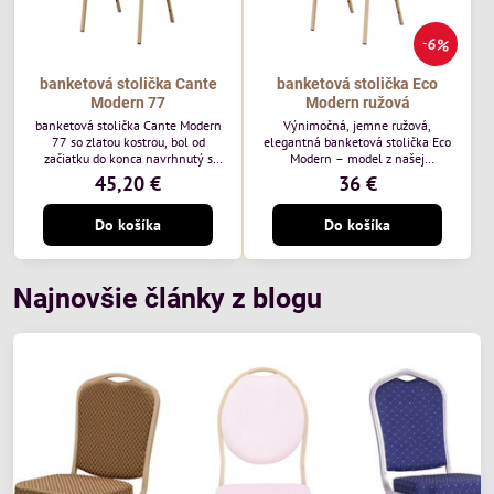
6%
banketová stolička Cante
banketová stolička Eco
Modern 77
Modern ružová
banketová stolička Cante Modern
Výnimočná, jemne ružová,
77 so zlatou kostrou, bol od
elegantná banketová stolička Eco
začiatku do konca navrhnutý s
Modern – model z našej
ohľadom na elegantné a
ekonomicky výhodnej rady. Táto
45,20 €
36 €
sofistikované priestory pre
nová verzia je ešte lepšie
pohostinstvá. Má zlatý rám a
prispôsobená potrebám moderných
Do košíka
Do košíka
čalúnenie Moss 07 od poľskej
pohostinských priestorov, ako sú
značky Davis – béžová farba s
hotely a reštaurácie. Medzi jej
mäkkým povrchom je ideálna do
charakteristické znaky patrí
svetlých priestorov. Stolička
zamatové ružové čalúnenie s
kombinuje klasický dizajn s
gramážou 210 g/m2, odolný
Najnovšie články z blogu
modernou funkčnosťou. Je odolná,
oceľový rám, stohovateľný až 19
pohodlná a pripravená na
kusov a stolička unesie až 200 kg.
každodenné použitie v...