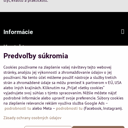
štýl, kvalitu a praktickosť.
Informácie
Kontakt
Predvoľby súkromia
Sídlo firmy :
A-PEMA, s.r.o.
Cookies používame na zlepšenie vašej návštevy tejto webovej
Hurbanová 3807/21, 03601 Martin
stránky, analýzu jej výkonnosti a zhromažďovanie údajov o jej
používaní. Na tento účel môžeme použiť nástroje a služby tretích
Prevádzka a obchodné informácie :
strán a zhromaždené údaje sa môžu preniesť k partnerom v EÚ, USA
A-PEMA, s.r.o.
alebo iných krajinách. Kliknutím na „Prijať všetky cookies“
Severná 14, 03601 Martin
vyjadrujete svoj súhlas s týmto spracovaním. Nižšie môžete nájsť
podrobné informácie alebo upraviť svoje preferencie. Súbory cookies
+421 911 532545
na zlepšenie relevancie reklám využíva služba Google Ads –
+421 903 807209
podrobnosti tu
alebo Meta –
podrobnosti tu
(Facebook, Instagram).
Zásady ochrany osobných údajov
©
2026
Copyright