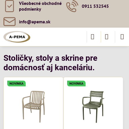
Všeobecné obchodné
0911 532545
podmienky
info​@apema​.sk
Stoličky, stoly a skrine pre
domácnosť aj kanceláriu.
NOVINKA
NOVINKA