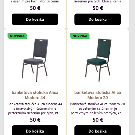
riešením pre tých, ktorí si cenia
riešením pre tých, ktorí si cenia
vysokú kvalitu a jedinečný dizajn.
vysokú kvalitu a jedinečný dizajn.
50 €
50 €
Stolička je výnimočná použitím
Stolička je výnimočná použitím
vysoko kvalitného modrého
vysoko kvalitného hnedého
Do košíka
Do košíka
čalúnenia Mossa 79 od poľského
čalúnenia Mossa 29 od poľského
výrobcu Davis ktorého látka má
výrobcu Davis ktorého látka má
hmotnosť 325 g/m², čo zaručuje
hmotnosť 325 g/m², čo zaručuje
výnimočnú odolnosť a pohodlie.
výnimočnú odolnosť a pohodlie.
NOVINKA
NOVINKA
Okrem toho je látka vybavená
Okrem toho je látka vybavená
technológiou Easy-Clean, vďaka
technológiou Easy-Clean, vďaka
ktorej sa ľahko...
ktorej sa ľahko...
banketová stolička Alica
banketová stolička Alica
Modern 44
Modern 20
Banketová stolička Alica Modern 44
Banketová stolička Alica Modern 20
s tmavo sivým čalúnením je
so zeleným čalúnením je
perfektným riešením pre tých, ktorí
perfektným riešením pre tých, ktorí
si cenia vysokú kvalitu a jedinečný
si cenia vysokú kvalitu a jedinečný
50 €
50 €
dizajn. Stolička je výnimočná
dizajn. Stolička je výnimočná
použitím vysoko kvalitného tmavo
použitím vysoko kvalitného tmavo
Do košíka
Do košíka
sivého zamatového čalúnenia od
zeleného zamatového čalúnenia od