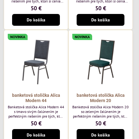
riešením pre tých, ktorí si cenia
riešením pre tých, ktorí si cenia
vysokú kvalitu a jedinečný dizajn.
vysokú kvalitu a jedinečný dizajn.
50 €
50 €
Stolička je výnimočná použitím
Stolička je výnimočná použitím
vysoko kvalitného modrého
vysoko kvalitného hnedého
Do košíka
Do košíka
čalúnenia Mossa 79 od poľského
čalúnenia Mossa 29 od poľského
výrobcu Davis ktorého látka má
výrobcu Davis ktorého látka má
hmotnosť 325 g/m², čo zaručuje
hmotnosť 325 g/m², čo zaručuje
výnimočnú odolnosť a pohodlie.
výnimočnú odolnosť a pohodlie.
NOVINKA
NOVINKA
Okrem toho je látka vybavená
Okrem toho je látka vybavená
technológiou Easy-Clean, vďaka
technológiou Easy-Clean, vďaka
ktorej sa ľahko...
ktorej sa ľahko...
banketová stolička Alica
banketová stolička Alica
Modern 44
Modern 20
Banketová stolička Alica Modern 44
Banketová stolička Alica Modern 20
s tmavo sivým čalúnením je
so zeleným čalúnením je
perfektným riešením pre tých, ktorí
perfektným riešením pre tých, ktorí
si cenia vysokú kvalitu a jedinečný
si cenia vysokú kvalitu a jedinečný
50 €
50 €
dizajn. Stolička je výnimočná
dizajn. Stolička je výnimočná
použitím vysoko kvalitného tmavo
použitím vysoko kvalitného tmavo
Do košíka
Do košíka
sivého zamatového čalúnenia od
zeleného zamatového čalúnenia od