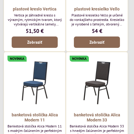
plastové kreslo Vertica
plastové kresielko Vello
Vertica je záhradné kreslo s
Plastové kresielko Vello je určené
výrazným, rytmickým tvarom, ktorý
do vonkajšieho prostredia. Kresielko
vytvárajú vertikálne lamely
je vyrobené s ľahkým, otvoreným
operadla a sedadla. Jej otvorený
tvarom a jemne kontúrovanými
51,50 €
54 €
dizajn jej dodáva ľahký, vzdušný
líniami. Horizontálne lamely
vzhľad a robí z nej perfektný
operadla a jemne zaoblené
Zobraziť
Zobraziť
doplnok moderných vonkajších
podrúčky dodávajú kresielku
priestorov. Tento model púta
ležérny, letný nádych. Tento model
pozornosť svojimi detailmi bez toho,
bude vyzerať skvele vo vonkajších
aby dominoval priestoru. Bude
jedálenských priestoroch, pri
NOVINKA
NOVINKA
vyzerať skvele vo vonkajších
reštauračných stoloch a v
jedálenských priestoroch, pri
bistrových priestoroch.
bistrových stoloch a v...
banketová stolička Alica
banketová stolička Alica
Modern 11
Modern 33
Banketová stolička Alica Modern 11
Banketová stolička Alica Modern 33
s modrým čalúnením je perfektným
s hnedým čalúnením je perfektným