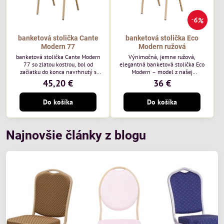
6%
banketová stolička Cante
banketová stolička Eco
Modern 77
Modern ružová
banketová stolička Cante Modern
Výnimočná, jemne ružová,
77 so zlatou kostrou, bol od
elegantná banketová stolička Eco
začiatku do konca navrhnutý s
Modern – model z našej
ohľadom na elegantné a
ekonomicky výhodnej rady. Táto
45,20 €
36 €
sofistikované priestory pre
nová verzia je ešte lepšie
pohostinstvá. Má zlatý rám a
prispôsobená potrebám moderných
Do košíka
Do košíka
čalúnenie Moss 07 od poľskej
pohostinských priestorov, ako sú
značky Davis – béžová farba s
hotely a reštaurácie. Medzi jej
mäkkým povrchom je ideálna do
charakteristické znaky patrí
svetlých priestorov. Stolička
zamatové ružové čalúnenie s
kombinuje klasický dizajn s
gramážou 210 g/m2, odolný
Najnovšie články z blogu
modernou funkčnosťou. Je odolná,
oceľový rám, stohovateľný až 19
pohodlná a pripravená na
kusov a stolička unesie až 200 kg.
každodenné použitie v...