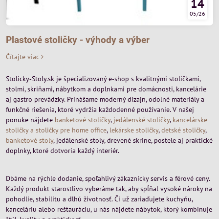
14
05/26
Plastové stoličky - výhody a výber
Čítajte viac
Stolicky‑Stoly.sk je špecializovaný e‑shop s kvalitnými stoličkami,
stolmi, skriňami, nábytkom a doplnkami pre domácnosti, kancelárie
aj gastro prevádzky. Prinášame moderný dizajn, odolné materiály a
funkčné riešenia, ktoré vydržia každodenné používanie. V našej
ponuke nájdete
banketové stoličky
,
jedálenské stoličky
,
kancelárske
stoličky a stoličky pre home office
,
lekárske stoličky
,
detské stoličky
,
banketové stoly
, jedálenské stoly, drevené skrine, postele aj praktické
doplnky, ktoré dotvoria každý interiér.
Dbáme na rýchle dodanie, spoľahlivý zákaznícky servis a férové ceny.
Každý produkt starostlivo vyberáme tak, aby spĺňal vysoké nároky na
pohodlie, stabilitu a dlhú životnosť. Či už zariaďujete kuchyňu,
kanceláriu alebo reštauráciu, u nás nájdete nábytok, ktorý kombinuje