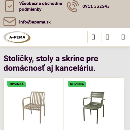
Všeobecné obchodné
0911 532545
podmienky
info​@apema​.sk
Stoličky, stoly a skrine pre
domácnosť aj kanceláriu.
NOVINKA
NOVINKA