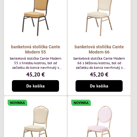
každodenné...
banketová stolička Cante
banketová stolička Cante
Modern 55
Modern 66
banketová stolička Cante Modern
banketová stolička Cante Modern
55 s hnedou kostrou, bol od
66 s béžovou kostrou, bol od
začiatku do konca navrhnutý s
začiatku do konca navrhnutý s
ohľadom na elegantné a
ohľadom na elegantné a
45,20 €
45,20 €
sofistikované priestory pre
sofistikované priestory pre
pohostinstvá. Má hnedý rám a
pohostinstvá. Má béžový rám a
Do košíka
Do košíka
medovo tónované čalúnenie Moss
čalúnenie Soro 02 od poľskej
48 od poľskej značky Davis –
značky Davis – béžová farba s
medový odtieň s mäkkým
mäkkým povrchom je ideálna do
povrchom - je ideálna do svetlých
svetlých priestorov. Stolička
NOVINKA
NOVINKA
priestorov. Stolička kombinuje
kombinuje klasický dizajn s
klasický dizajn s modernou
modernou funkčnosťou. Je odolná,
funkčnosťou. Je odolná, pohodlná a
pohodlná a pripravená na
pripravená na...
každodenné použitie...