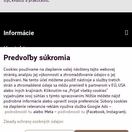
štýl, kvalitu a praktickosť.
Informácie
Kontakt
Predvoľby súkromia
Sídlo firmy :
A-PEMA, s.r.o.
Cookies používame na zlepšenie vašej návštevy tejto webovej
Hurbanová 3807/21, 03601 Martin
stránky, analýzu jej výkonnosti a zhromažďovanie údajov o jej
používaní. Na tento účel môžeme použiť nástroje a služby tretích
Prevádzka a obchodné informácie :
strán a zhromaždené údaje sa môžu preniesť k partnerom v EÚ, USA
A-PEMA, s.r.o.
alebo iných krajinách. Kliknutím na „Prijať všetky cookies“
Severná 14, 03601 Martin
vyjadrujete svoj súhlas s týmto spracovaním. Nižšie môžete nájsť
podrobné informácie alebo upraviť svoje preferencie. Súbory cookies
+421 911 532545
na zlepšenie relevancie reklám využíva služba Google Ads –
+421 903 807209
podrobnosti tu
alebo Meta –
podrobnosti tu
(Facebook, Instagram).
Zásady ochrany osobných údajov
©
2026
Copyright