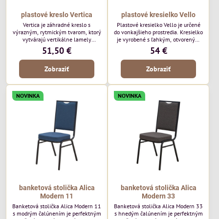
plastové kreslo Vertica
plastové kresielko Vello
Vertica je záhradné kreslo s
Plastové kresielko Vello je určené
výrazným, rytmickým tvarom, ktorý
do vonkajšieho prostredia. Kresielko
vytvárajú vertikálne lamely
je vyrobené s ľahkým, otvoreným
operadla a sedadla. Jej otvorený
tvarom a jemne kontúrovanými
51,50 €
54 €
dizajn jej dodáva ľahký, vzdušný
líniami. Horizontálne lamely
vzhľad a robí z nej perfektný
operadla a jemne zaoblené
Zobraziť
Zobraziť
doplnok moderných vonkajších
podrúčky dodávajú kresielku
priestorov. Tento model púta
ležérny, letný nádych. Tento model
pozornosť svojimi detailmi bez toho,
bude vyzerať skvele vo vonkajších
aby dominoval priestoru. Bude
jedálenských priestoroch, pri
NOVINKA
NOVINKA
vyzerať skvele vo vonkajších
reštauračných stoloch a v
jedálenských priestoroch, pri
bistrových priestoroch.
bistrových stoloch a v...
banketová stolička Alica
banketová stolička Alica
Modern 11
Modern 33
Banketová stolička Alica Modern 11
Banketová stolička Alica Modern 33
s modrým čalúnením je perfektným
s hnedým čalúnením je perfektným