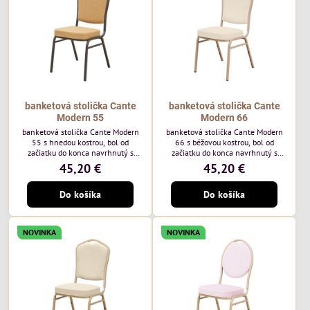
každodenné...
banketová stolička Cante
banketová stolička Cante
Modern 55
Modern 66
banketová stolička Cante Modern
banketová stolička Cante Modern
55 s hnedou kostrou, bol od
66 s béžovou kostrou, bol od
začiatku do konca navrhnutý s
začiatku do konca navrhnutý s
ohľadom na elegantné a
ohľadom na elegantné a
45,20 €
45,20 €
sofistikované priestory pre
sofistikované priestory pre
pohostinstvá. Má hnedý rám a
pohostinstvá. Má béžový rám a
Do košíka
Do košíka
medovo tónované čalúnenie Moss
čalúnenie Soro 02 od poľskej
48 od poľskej značky Davis –
značky Davis – béžová farba s
medový odtieň s mäkkým
mäkkým povrchom je ideálna do
povrchom - je ideálna do svetlých
svetlých priestorov. Stolička
NOVINKA
NOVINKA
priestorov. Stolička kombinuje
kombinuje klasický dizajn s
klasický dizajn s modernou
modernou funkčnosťou. Je odolná,
funkčnosťou. Je odolná, pohodlná a
pohodlná a pripravená na
pripravená na...
každodenné použitie...