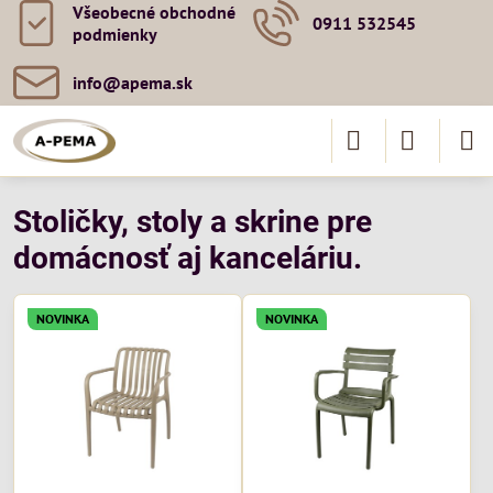
Všeobecné obchodné
0911 532545
podmienky
info​@apema​.sk
Stoličky, stoly a skrine pre
domácnosť aj kanceláriu.
NOVINKA
NOVINKA