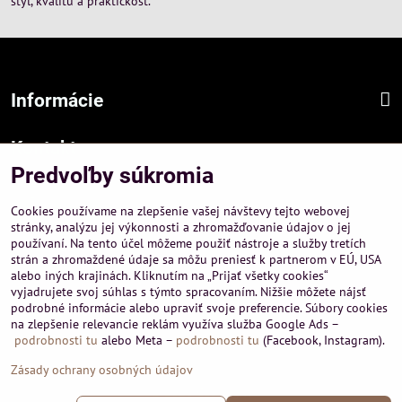
štýl, kvalitu a praktickosť.
Informácie
Kontakt
Predvoľby súkromia
Sídlo firmy :
A-PEMA, s.r.o.
Cookies používame na zlepšenie vašej návštevy tejto webovej
Hurbanová 3807/21, 03601 Martin
stránky, analýzu jej výkonnosti a zhromažďovanie údajov o jej
používaní. Na tento účel môžeme použiť nástroje a služby tretích
Prevádzka a obchodné informácie :
strán a zhromaždené údaje sa môžu preniesť k partnerom v EÚ, USA
A-PEMA, s.r.o.
alebo iných krajinách. Kliknutím na „Prijať všetky cookies“
Severná 14, 03601 Martin
vyjadrujete svoj súhlas s týmto spracovaním. Nižšie môžete nájsť
podrobné informácie alebo upraviť svoje preferencie. Súbory cookies
+421 911 532545
na zlepšenie relevancie reklám využíva služba Google Ads –
+421 903 807209
podrobnosti tu
alebo Meta –
podrobnosti tu
(Facebook, Instagram).
Zásady ochrany osobných údajov
©
2026
Copyright