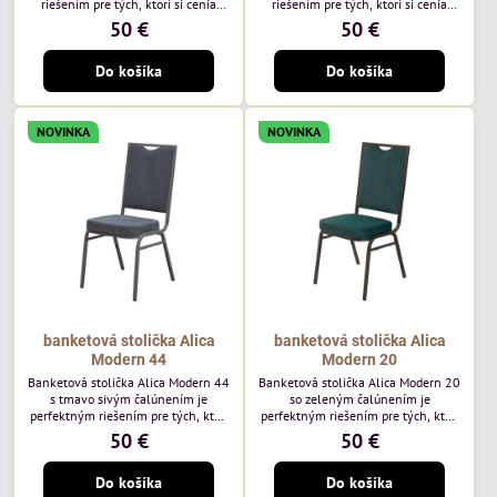
riešením pre tých, ktorí si cenia
riešením pre tých, ktorí si cenia
vysokú kvalitu a jedinečný dizajn.
vysokú kvalitu a jedinečný dizajn.
50 €
50 €
Stolička je výnimočná použitím
Stolička je výnimočná použitím
vysoko kvalitného modrého
vysoko kvalitného hnedého
Do košíka
Do košíka
čalúnenia Mossa 79 od poľského
čalúnenia Mossa 29 od poľského
výrobcu Davis ktorého látka má
výrobcu Davis ktorého látka má
hmotnosť 325 g/m², čo zaručuje
hmotnosť 325 g/m², čo zaručuje
výnimočnú odolnosť a pohodlie.
výnimočnú odolnosť a pohodlie.
NOVINKA
NOVINKA
Okrem toho je látka vybavená
Okrem toho je látka vybavená
technológiou Easy-Clean, vďaka
technológiou Easy-Clean, vďaka
ktorej sa ľahko...
ktorej sa ľahko...
banketová stolička Alica
banketová stolička Alica
Modern 44
Modern 20
Banketová stolička Alica Modern 44
Banketová stolička Alica Modern 20
s tmavo sivým čalúnením je
so zeleným čalúnením je
perfektným riešením pre tých, ktorí
perfektným riešením pre tých, ktorí
si cenia vysokú kvalitu a jedinečný
si cenia vysokú kvalitu a jedinečný
50 €
50 €
dizajn. Stolička je výnimočná
dizajn. Stolička je výnimočná
použitím vysoko kvalitného tmavo
použitím vysoko kvalitného tmavo
Do košíka
Do košíka
sivého zamatového čalúnenia od
zeleného zamatového čalúnenia od