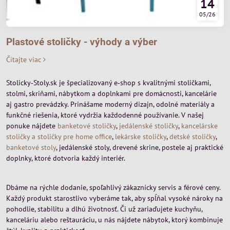
14
05/26
Plastové stoličky - výhody a výber
Čítajte viac
Stolicky‑Stoly.sk je špecializovaný e‑shop s kvalitnými stoličkami,
stolmi, skriňami, nábytkom a doplnkami pre domácnosti, kancelárie
aj gastro prevádzky. Prinášame moderný dizajn, odolné materiály a
funkčné riešenia, ktoré vydržia každodenné používanie. V našej
ponuke nájdete
banketové stoličky
,
jedálenské stoličky
,
kancelárske
stoličky a stoličky pre home office
,
lekárske stoličky
,
detské stoličky
,
banketové stoly
, jedálenské stoly, drevené skrine, postele aj praktické
doplnky, ktoré dotvoria každý interiér.
Dbáme na rýchle dodanie, spoľahlivý zákaznícky servis a férové ceny.
Každý produkt starostlivo vyberáme tak, aby spĺňal vysoké nároky na
pohodlie, stabilitu a dlhú životnosť. Či už zariaďujete kuchyňu,
kanceláriu alebo reštauráciu, u nás nájdete nábytok, ktorý kombinuje