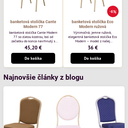
6%
banketová stolička Cante
banketová stolička Eco
Modern 77
Modern ružová
banketová stolička Cante Modern
Výnimočná, jemne ružová,
77 so zlatou kostrou, bol od
elegantná banketová stolička Eco
začiatku do konca navrhnutý s
Modern – model z našej
ohľadom na elegantné a
ekonomicky výhodnej rady. Táto
45,20 €
36 €
sofistikované priestory pre
nová verzia je ešte lepšie
pohostinstvá. Má zlatý rám a
prispôsobená potrebám moderných
Do košíka
Do košíka
čalúnenie Moss 07 od poľskej
pohostinských priestorov, ako sú
značky Davis – béžová farba s
hotely a reštaurácie. Medzi jej
mäkkým povrchom je ideálna do
charakteristické znaky patrí
svetlých priestorov. Stolička
zamatové ružové čalúnenie s
kombinuje klasický dizajn s
gramážou 210 g/m2, odolný
Najnovšie články z blogu
modernou funkčnosťou. Je odolná,
oceľový rám, stohovateľný až 19
pohodlná a pripravená na
kusov a stolička unesie až 200 kg.
každodenné použitie v...