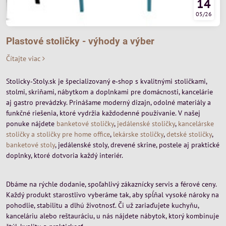
14
05/26
Plastové stoličky - výhody a výber
Čítajte viac
Stolicky‑Stoly.sk je špecializovaný e‑shop s kvalitnými stoličkami,
stolmi, skriňami, nábytkom a doplnkami pre domácnosti, kancelárie
aj gastro prevádzky. Prinášame moderný dizajn, odolné materiály a
funkčné riešenia, ktoré vydržia každodenné používanie. V našej
ponuke nájdete
banketové stoličky
,
jedálenské stoličky
,
kancelárske
stoličky a stoličky pre home office
,
lekárske stoličky
,
detské stoličky
,
banketové stoly
, jedálenské stoly, drevené skrine, postele aj praktické
doplnky, ktoré dotvoria každý interiér.
Dbáme na rýchle dodanie, spoľahlivý zákaznícky servis a férové ceny.
Každý produkt starostlivo vyberáme tak, aby spĺňal vysoké nároky na
pohodlie, stabilitu a dlhú životnosť. Či už zariaďujete kuchyňu,
kanceláriu alebo reštauráciu, u nás nájdete nábytok, ktorý kombinuje