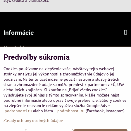
štýl, kvalitu a praktickosť.
Informácie
Kontakt
Predvoľby súkromia
Sídlo firmy :
A-PEMA, s.r.o.
Cookies používame na zlepšenie vašej návštevy tejto webovej
Hurbanová 3807/21, 03601 Martin
stránky, analýzu jej výkonnosti a zhromažďovanie údajov o jej
používaní. Na tento účel môžeme použiť nástroje a služby tretích
Prevádzka a obchodné informácie :
strán a zhromaždené údaje sa môžu preniesť k partnerom v EÚ, USA
A-PEMA, s.r.o.
alebo iných krajinách. Kliknutím na „Prijať všetky cookies“
Severná 14, 03601 Martin
vyjadrujete svoj súhlas s týmto spracovaním. Nižšie môžete nájsť
podrobné informácie alebo upraviť svoje preferencie. Súbory cookies
+421 911 532545
na zlepšenie relevancie reklám využíva služba Google Ads –
+421 903 807209
podrobnosti tu
alebo Meta –
podrobnosti tu
(Facebook, Instagram).
Zásady ochrany osobných údajov
©
2026
Copyright