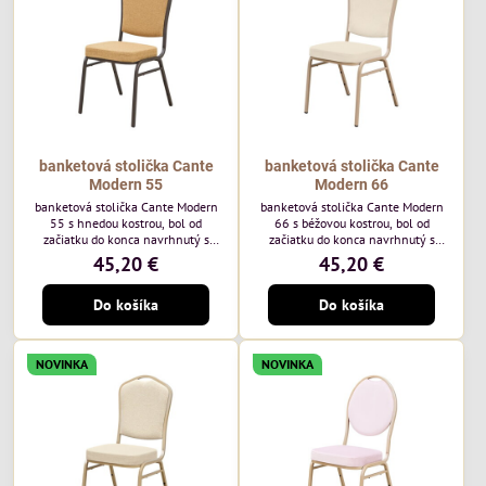
každodenné...
banketová stolička Cante
banketová stolička Cante
Modern 55
Modern 66
banketová stolička Cante Modern
banketová stolička Cante Modern
55 s hnedou kostrou, bol od
66 s béžovou kostrou, bol od
začiatku do konca navrhnutý s
začiatku do konca navrhnutý s
ohľadom na elegantné a
ohľadom na elegantné a
45,20 €
45,20 €
sofistikované priestory pre
sofistikované priestory pre
pohostinstvá. Má hnedý rám a
pohostinstvá. Má béžový rám a
Do košíka
Do košíka
medovo tónované čalúnenie Moss
čalúnenie Soro 02 od poľskej
48 od poľskej značky Davis –
značky Davis – béžová farba s
medový odtieň s mäkkým
mäkkým povrchom je ideálna do
povrchom - je ideálna do svetlých
svetlých priestorov. Stolička
NOVINKA
NOVINKA
priestorov. Stolička kombinuje
kombinuje klasický dizajn s
klasický dizajn s modernou
modernou funkčnosťou. Je odolná,
funkčnosťou. Je odolná, pohodlná a
pohodlná a pripravená na
pripravená na...
každodenné použitie...