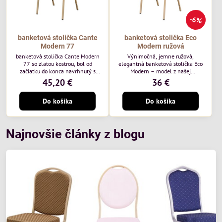
6%
banketová stolička Cante
banketová stolička Eco
Modern 77
Modern ružová
banketová stolička Cante Modern
Výnimočná, jemne ružová,
77 so zlatou kostrou, bol od
elegantná banketová stolička Eco
začiatku do konca navrhnutý s
Modern – model z našej
ohľadom na elegantné a
ekonomicky výhodnej rady. Táto
45,20 €
36 €
sofistikované priestory pre
nová verzia je ešte lepšie
pohostinstvá. Má zlatý rám a
prispôsobená potrebám moderných
Do košíka
Do košíka
čalúnenie Moss 07 od poľskej
pohostinských priestorov, ako sú
značky Davis – béžová farba s
hotely a reštaurácie. Medzi jej
mäkkým povrchom je ideálna do
charakteristické znaky patrí
svetlých priestorov. Stolička
zamatové ružové čalúnenie s
kombinuje klasický dizajn s
gramážou 210 g/m2, odolný
Najnovšie články z blogu
modernou funkčnosťou. Je odolná,
oceľový rám, stohovateľný až 19
pohodlná a pripravená na
kusov a stolička unesie až 200 kg.
každodenné použitie v...