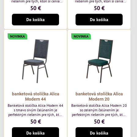
riešením pre tých, ktorí si cenia
riešením pre tých, ktorí si cenia
vysokú kvalitu a jedinečný dizajn.
vysokú kvalitu a jedinečný dizajn.
50 €
50 €
Stolička je výnimočná použitím
Stolička je výnimočná použitím
vysoko kvalitného modrého
vysoko kvalitného hnedého
Do košíka
Do košíka
čalúnenia Mossa 79 od poľského
čalúnenia Mossa 29 od poľského
výrobcu Davis ktorého látka má
výrobcu Davis ktorého látka má
hmotnosť 325 g/m², čo zaručuje
hmotnosť 325 g/m², čo zaručuje
výnimočnú odolnosť a pohodlie.
výnimočnú odolnosť a pohodlie.
NOVINKA
NOVINKA
Okrem toho je látka vybavená
Okrem toho je látka vybavená
technológiou Easy-Clean, vďaka
technológiou Easy-Clean, vďaka
ktorej sa ľahko...
ktorej sa ľahko...
banketová stolička Alica
banketová stolička Alica
Modern 44
Modern 20
Banketová stolička Alica Modern 44
Banketová stolička Alica Modern 20
s tmavo sivým čalúnením je
so zeleným čalúnením je
perfektným riešením pre tých, ktorí
perfektným riešením pre tých, ktorí
si cenia vysokú kvalitu a jedinečný
si cenia vysokú kvalitu a jedinečný
50 €
50 €
dizajn. Stolička je výnimočná
dizajn. Stolička je výnimočná
použitím vysoko kvalitného tmavo
použitím vysoko kvalitného tmavo
Do košíka
Do košíka
sivého zamatového čalúnenia od
zeleného zamatového čalúnenia od