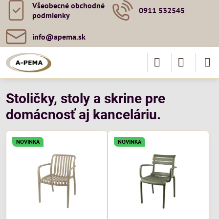
Všeobecné obchodné
0911 532545
podmienky
info​@apema​.sk
Stoličky, stoly a skrine pre
domácnosť aj kanceláriu.
NOVINKA
NOVINKA