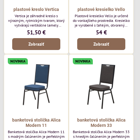
plastové kreslo Vertica
plastové kresielko Vello
Vertica je záhradné kreslo s
Plastové kresielko Vello je určené
výrazným, rytmickým tvarom, ktorý
do vonkajšieho prostredia. Kresielko
vytvárajú vertikálne lamely
je vyrobené s ľahkým, otvoreným
operadla a sedadla. Jej otvorený
tvarom a jemne kontúrovanými
51,50 €
54 €
dizajn jej dodáva ľahký, vzdušný
líniami. Horizontálne lamely
vzhľad a robí z nej perfektný
operadla a jemne zaoblené
Zobraziť
Zobraziť
doplnok moderných vonkajších
podrúčky dodávajú kresielku
priestorov. Tento model púta
ležérny, letný nádych. Tento model
pozornosť svojimi detailmi bez toho,
bude vyzerať skvele vo vonkajších
aby dominoval priestoru. Bude
jedálenských priestoroch, pri
NOVINKA
NOVINKA
vyzerať skvele vo vonkajších
reštauračných stoloch a v
jedálenských priestoroch, pri
bistrových priestoroch.
bistrových stoloch a v...
banketová stolička Alica
banketová stolička Alica
Modern 11
Modern 33
Banketová stolička Alica Modern 11
Banketová stolička Alica Modern 33
s modrým čalúnením je perfektným
s hnedým čalúnením je perfektným