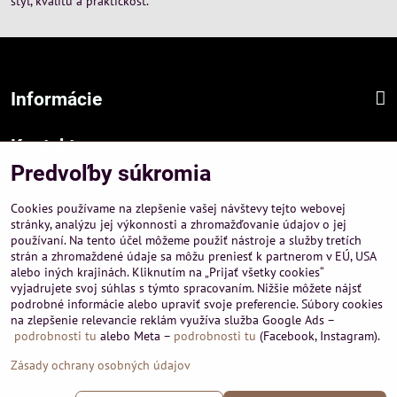
štýl, kvalitu a praktickosť.
Informácie
Kontakt
Predvoľby súkromia
Sídlo firmy :
A-PEMA, s.r.o.
Cookies používame na zlepšenie vašej návštevy tejto webovej
Hurbanová 3807/21, 03601 Martin
stránky, analýzu jej výkonnosti a zhromažďovanie údajov o jej
používaní. Na tento účel môžeme použiť nástroje a služby tretích
Prevádzka a obchodné informácie :
strán a zhromaždené údaje sa môžu preniesť k partnerom v EÚ, USA
A-PEMA, s.r.o.
alebo iných krajinách. Kliknutím na „Prijať všetky cookies“
Severná 14, 03601 Martin
vyjadrujete svoj súhlas s týmto spracovaním. Nižšie môžete nájsť
podrobné informácie alebo upraviť svoje preferencie. Súbory cookies
+421 911 532545
na zlepšenie relevancie reklám využíva služba Google Ads –
+421 903 807209
podrobnosti tu
alebo Meta –
podrobnosti tu
(Facebook, Instagram).
Zásady ochrany osobných údajov
©
2026
Copyright