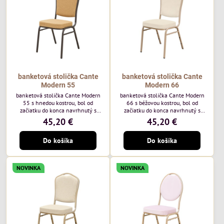
každodenné...
banketová stolička Cante
banketová stolička Cante
Modern 55
Modern 66
banketová stolička Cante Modern
banketová stolička Cante Modern
55 s hnedou kostrou, bol od
66 s béžovou kostrou, bol od
začiatku do konca navrhnutý s
začiatku do konca navrhnutý s
ohľadom na elegantné a
ohľadom na elegantné a
45,20 €
45,20 €
sofistikované priestory pre
sofistikované priestory pre
pohostinstvá. Má hnedý rám a
pohostinstvá. Má béžový rám a
Do košíka
Do košíka
medovo tónované čalúnenie Moss
čalúnenie Soro 02 od poľskej
48 od poľskej značky Davis –
značky Davis – béžová farba s
medový odtieň s mäkkým
mäkkým povrchom je ideálna do
povrchom - je ideálna do svetlých
svetlých priestorov. Stolička
NOVINKA
NOVINKA
priestorov. Stolička kombinuje
kombinuje klasický dizajn s
klasický dizajn s modernou
modernou funkčnosťou. Je odolná,
funkčnosťou. Je odolná, pohodlná a
pohodlná a pripravená na
pripravená na...
každodenné použitie...