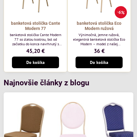
6%
banketová stolička Cante
banketová stolička Eco
Modern 77
Modern ružová
banketová stolička Cante Modern
Výnimočná, jemne ružová,
77 so zlatou kostrou, bol od
elegantná banketová stolička Eco
začiatku do konca navrhnutý s
Modern – model z našej
ohľadom na elegantné a
ekonomicky výhodnej rady. Táto
45,20 €
36 €
sofistikované priestory pre
nová verzia je ešte lepšie
pohostinstvá. Má zlatý rám a
prispôsobená potrebám moderných
Do košíka
Do košíka
čalúnenie Moss 07 od poľskej
pohostinských priestorov, ako sú
značky Davis – béžová farba s
hotely a reštaurácie. Medzi jej
mäkkým povrchom je ideálna do
charakteristické znaky patrí
svetlých priestorov. Stolička
zamatové ružové čalúnenie s
kombinuje klasický dizajn s
gramážou 210 g/m2, odolný
Najnovšie články z blogu
modernou funkčnosťou. Je odolná,
oceľový rám, stohovateľný až 19
pohodlná a pripravená na
kusov a stolička unesie až 200 kg.
každodenné použitie v...