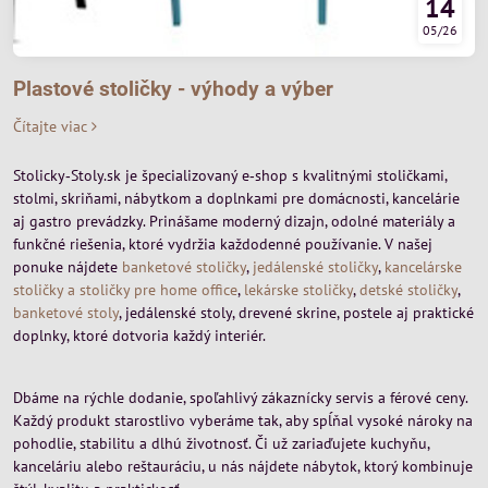
14
05/26
Plastové stoličky - výhody a výber
Čítajte viac
Stolicky‑Stoly.sk je špecializovaný e‑shop s kvalitnými stoličkami,
stolmi, skriňami, nábytkom a doplnkami pre domácnosti, kancelárie
aj gastro prevádzky. Prinášame moderný dizajn, odolné materiály a
funkčné riešenia, ktoré vydržia každodenné používanie. V našej
ponuke nájdete
banketové stoličky
,
jedálenské stoličky
,
kancelárske
stoličky a stoličky pre home office
,
lekárske stoličky
,
detské stoličky
,
banketové stoly
, jedálenské stoly, drevené skrine, postele aj praktické
doplnky, ktoré dotvoria každý interiér.
Dbáme na rýchle dodanie, spoľahlivý zákaznícky servis a férové ceny.
Každý produkt starostlivo vyberáme tak, aby spĺňal vysoké nároky na
pohodlie, stabilitu a dlhú životnosť. Či už zariaďujete kuchyňu,
kanceláriu alebo reštauráciu, u nás nájdete nábytok, ktorý kombinuje