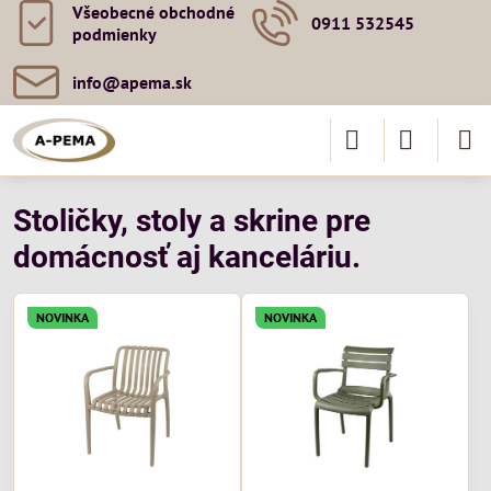
Všeobecné obchodné
0911 532545
podmienky
info​@apema​.sk
Stoličky, stoly a skrine pre
domácnosť aj kanceláriu.
NOVINKA
NOVINKA