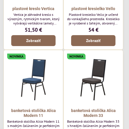
plastové kreslo Vertica
plastové kresielko Vello
Vertica je záhradné kreslo s
Plastové kresielko Vello je určené
výrazným, rytmickým tvarom, ktorý
do vonkajšieho prostredia. Kresielko
vytvárajú vertikálne lamely
je vyrobené s ľahkým, otvoreným
operadla a sedadla. Jej otvorený
tvarom a jemne kontúrovanými
51,50 €
54 €
dizajn jej dodáva ľahký, vzdušný
líniami. Horizontálne lamely
vzhľad a robí z nej perfektný
operadla a jemne zaoblené
Zobraziť
Zobraziť
doplnok moderných vonkajších
podrúčky dodávajú kresielku
priestorov. Tento model púta
ležérny, letný nádych. Tento model
pozornosť svojimi detailmi bez toho,
bude vyzerať skvele vo vonkajších
aby dominoval priestoru. Bude
jedálenských priestoroch, pri
NOVINKA
NOVINKA
vyzerať skvele vo vonkajších
reštauračných stoloch a v
jedálenských priestoroch, pri
bistrových priestoroch.
bistrových stoloch a v...
banketová stolička Alica
banketová stolička Alica
Modern 11
Modern 33
Banketová stolička Alica Modern 11
Banketová stolička Alica Modern 33
s modrým čalúnením je perfektným
s hnedým čalúnením je perfektným