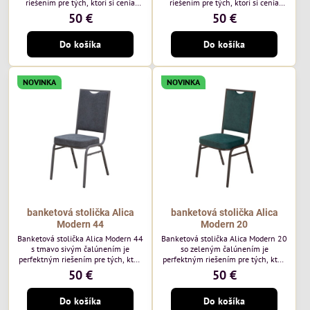
riešením pre tých, ktorí si cenia
riešením pre tých, ktorí si cenia
vysokú kvalitu a jedinečný dizajn.
vysokú kvalitu a jedinečný dizajn.
50 €
50 €
Stolička je výnimočná použitím
Stolička je výnimočná použitím
vysoko kvalitného modrého
vysoko kvalitného hnedého
Do košíka
Do košíka
čalúnenia Mossa 79 od poľského
čalúnenia Mossa 29 od poľského
výrobcu Davis ktorého látka má
výrobcu Davis ktorého látka má
hmotnosť 325 g/m², čo zaručuje
hmotnosť 325 g/m², čo zaručuje
výnimočnú odolnosť a pohodlie.
výnimočnú odolnosť a pohodlie.
NOVINKA
NOVINKA
Okrem toho je látka vybavená
Okrem toho je látka vybavená
technológiou Easy-Clean, vďaka
technológiou Easy-Clean, vďaka
ktorej sa ľahko...
ktorej sa ľahko...
banketová stolička Alica
banketová stolička Alica
Modern 44
Modern 20
Banketová stolička Alica Modern 44
Banketová stolička Alica Modern 20
s tmavo sivým čalúnením je
so zeleným čalúnením je
perfektným riešením pre tých, ktorí
perfektným riešením pre tých, ktorí
si cenia vysokú kvalitu a jedinečný
si cenia vysokú kvalitu a jedinečný
50 €
50 €
dizajn. Stolička je výnimočná
dizajn. Stolička je výnimočná
použitím vysoko kvalitného tmavo
použitím vysoko kvalitného tmavo
Do košíka
Do košíka
sivého zamatového čalúnenia od
zeleného zamatového čalúnenia od