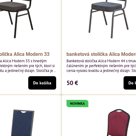
olička Alica Modern 33
banketová stolička Alica Moder
ka Alica Modern 33 s hnedým
Banketová stolička Alica Modern 44 s tma
ektným riešením pre tých, ktorí si
čalúnením je perfektným riešením pre tých,
tu a jedinečný dizajn. Stolička je
cenia vysokú kvalitu a jedinečný dizajn. Sto
tím vysoko kvalitného hnedého
výnimočná použitím vysoko kvalitného t
sivého zamatového čalúnenia od poľskéh
50 €
Do košíka
Do 
 hmotnosť 325 g/m², čo zaručuje
Davis ktorého látka má hmotnosť 390 g/m
sť a pohodlie. Okrem toho je
zaručuje výnimočnú odolnosť a pohodlie. S
echnológiou Easy-Clean, vďaka
kostry.
NOVINKA