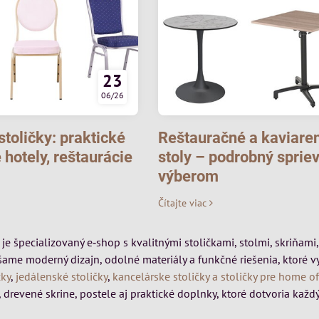
23
06/26
toličky: praktické
Reštauračné a kaviare
 hotely, reštaurácie
stoly – podrobný sprie
výberom
Čítajte viac
k je špecializovaný e‑shop s kvalitnými stoličkami, stolmi, skriňa
šame moderný dizajn, odolné materiály a funkčné riešenia, ktoré 
čky
,
jedálenské stoličky
,
kancelárske stoličky a stoličky pre home of
 drevené skrine, postele aj praktické doplnky, ktoré dotvoria každý 