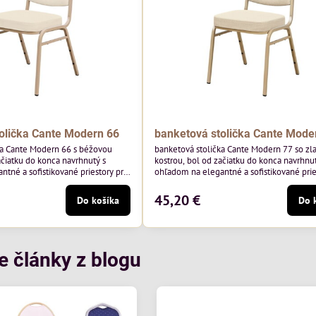
olička Cante Modern 66
banketová stolička Cante Mode
ka Cante Modern 66 s béžovou
banketová stolička Cante Modern 77 so zl
ačiatku do konca navrhnutý s
kostrou, bol od začiatku do konca navrhnut
tné a sofistikované priestory pre
ohľadom na elegantné a sofistikované prie
 béžový rám a čalúnenie Soro 02
pohostinstvá. Má zlatý rám a čalúnenie Mo
y Davis – béžová farba s mäkkým
poľskej značky Davis – béžová farba s m
45,20 €
Do košíka
Do 
na do svetlých priestorov.
povrchom je ideálna do svetlých priestoro
je klasický dizajn s modernou
Stolička kombinuje klasický dizajn s mod
odolná, pohodlná a pripravená na
funkčnosťou. Je odolná, pohodlná a pripr
tie...
každodenné použitie v...
e články z blogu