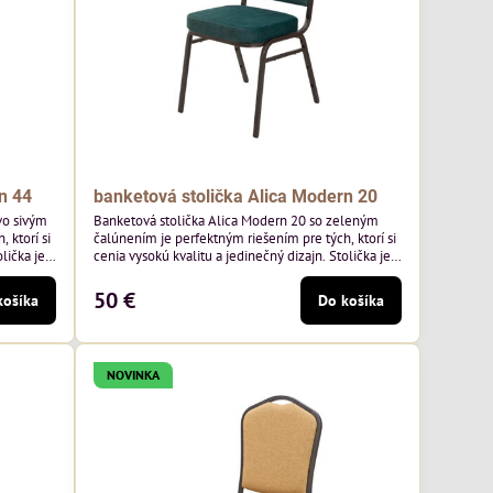
n 44
banketová stolička Alica Modern 20
vo sivým
Banketová stolička Alica Modern 20 so zeleným
 ktorí si
čalúnením je perfektným riešením pre tých, ktorí si
lička je
cenia vysokú kvalitu a jedinečný dizajn. Stolička je
mavo
výnimočná použitím vysoko kvalitného tmavo
o výrobcu
zeleného zamatového čalúnenia od poľského
50 €
košíka
Do košíka
², čo
výrobcu Davis ktorého látka má hmotnosť 390
ivá farba
g/m², čo zaručuje výnimočnú odolnosť a pohodlie.
Kostra je tmavo hnedá.
NOVINKA