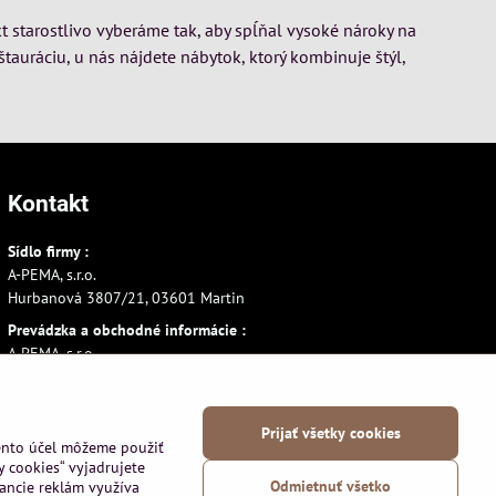
t starostlivo vyberáme tak, aby spĺňal vysoké nároky na
štauráciu, u nás nájdete nábytok, ktorý kombinuje štýl,
Kontakt
Sídlo firmy :
A-PEMA, s.r.o.
Hurbanová 3807/21, 03601 Martin
Prevádzka a obchodné informácie :
A-PEMA, s.r.o.
Severná 14, 03601 Martin
+421 911 532545
Prijať všetky cookies
+421 903 807209
tento účel môžeme použiť
y cookies“ vyjadrujete
Odmietnuť všetko
vancie reklám využíva