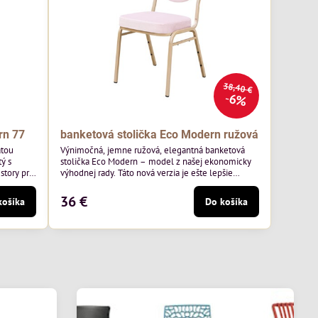
38,40 €
6%
rn 77
banketová stolička Eco Modern ružová
atou
Výnimočná, jemne ružová, elegantná banketová
ý s
stolička Eco Modern – model z našej ekonomicky
story pre
výhodnej rady. Táto nová verzia je ešte lepšie
ss 07 od
prispôsobená potrebám moderných pohostinských
äkkým
priestorov, ako sú hotely a reštaurácie. Medzi jej
36 €
košíka
Do košíka
v.
charakteristické znaky patrí zamatové ružové
ernou
čalúnenie s gramážou 210 g/m2, odolný oceľový
avená na
rám, stohovateľný až 19 kusov a stolička unesie až
200 kg.