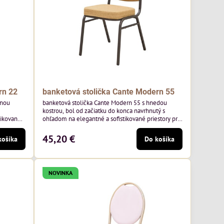
rn 22
banketová stolička Cante Modern 55
tnou
banketová stolička Cante Modern 55 s hnedou
kostrou, bol od začiatku do konca navrhnutý s
tikované
ohľadom na elegantné a sofistikované priestory pre
ny rám a
pohostinstvá. Má hnedý rám a medovo tónované
oľskej
čalúnenie Moss 48 od poľskej značky Davis –
45,20 €
košíka
Do košíka
medový odtieň s mäkkým povrchom - je ideálna do
 klasický
svetlých priestorov. Stolička kombinuje klasický
,
dizajn s modernou funkčnosťou. Je odolná,
pohodlná a pripravená na...
NOVINKA