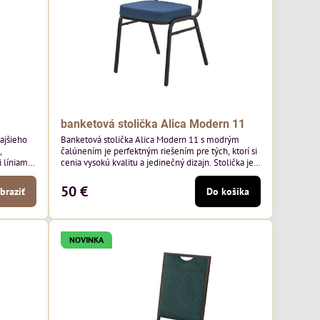
banketová stolička Alica Modern 11
kajšieho
Banketová stolička Alica Modern 11 s modrým
,
čalúnením je perfektným riešením pre tých, ktorí si
líniami.
cenia vysokú kvalitu a jedinečný dizajn. Stolička je
aoblené
výnimočná použitím vysoko kvalitného modrého
ý nádych.
čalúnenia Mossa 79 od poľského výrobcu Davis
50 €
braziť
Do košíka
jších
ktorého látka má hmotnosť 325 g/m², čo zaručuje
h stoloch
výnimočnú odolnosť a pohodlie. Okrem toho je
látka vybavená technológiou Easy-Clean, vďaka
ktorej sa ľahko...
NOVINKA