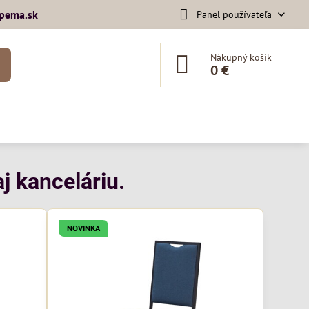
pema​.sk
Panel používateľa
Nákupný košík
0 €
j kanceláriu.
NOVINKA