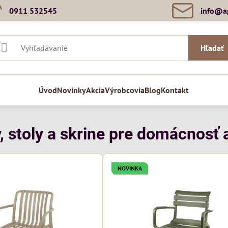
0911 532545
info​@a
Hľadať
Úvod
Novinky
Akcia
Výrobcovia
Blog
Kontakt
, stoly a skrine pre domácnosť a
NOVINKA