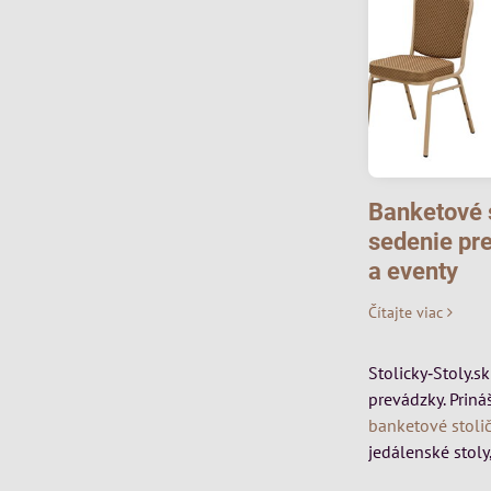
Banketové s
sedenie pre
a eventy
Čítajte viac
Stolicky‑Stoly.s
prevádzky. Priná
banketové stoli
jedálenské stoly,