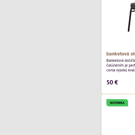
banketová st
Banketová stolič
čalúnením je perf
cenia vysokú kvali
výnimočná použi
čalúnenia Mossa 29 od poľského výrobcu Davis
50 €
ktorého látka má
výnimočnú odolno
látka vybavená t
ktorej sa ľahko...
NOVINKA