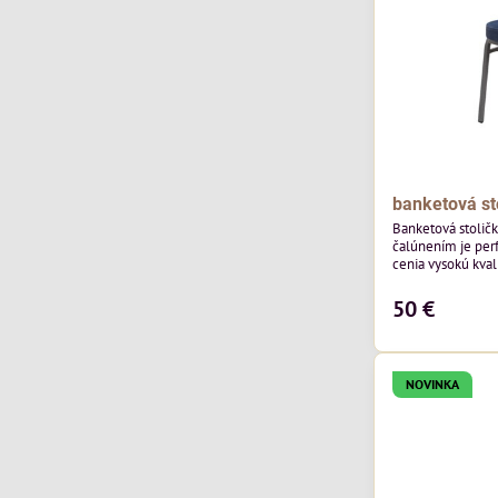
banketová st
Banketová stolič
čalúnením je perf
cenia vysokú kvali
výnimočná použi
zamatového čalún
50 €
ktorého látka má
výnimočnú odolno
NOVINKA