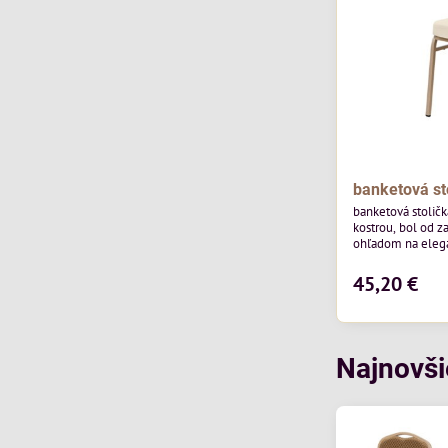
banketová st
banketová stolič
kostrou, bol od z
ohľadom na elegan
pohostinstvá. Má
od poľskej značk
45,20 €
povrchom je ideál
Stolička kombinu
funkčnosťou. Je 
každodenné použi
Najnovši