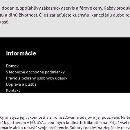
dodanie, spoľahlivý zákaznícky servis a férové ceny. Každý produk
itu a dlhú životnosť. Či už zariaďujete kuchyňu, kanceláriu alebo re
kosť.
Informácie
Domov
Všeobecné obchodné podmienky
Pravidlá ochrany osobných údajov
Doprava a platba
Kontakt
Blog
ky, analýzu jej výkonnosti a zhromažďovanie údajov o jej používaní. Na 
ť k partnerom v EÚ, USA alebo iných krajinách. Kliknutím na „Prijať všetk
rmácie alebo upraviť svoje preferencie. Súbory cookies na zlepšenie rele