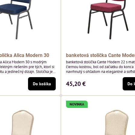
olička Alica Modern 30
banketová stolička Cante Mode
ka Alica Modern 30 s modrým
banketová stolička Cante Modern 22 s ma
ektným riešením pre tých, ktorí si
čiernou kostrou, bol od začiatku do konca
tu a jedinečný dizajn. Stolička je
navrhnutý s ohľadom na elegantné a sofis
tím vysoko kvalitného modrého
priestory pre pohostinstvá. Má matný čier
enia od poľského výrobcu Davis
bordová zamatové čalúnenie Soro 68 od p
45,20 €
Do košíka
Do 
 hmotnosť 390 g/m², čo zaručuje
značky Davis – bordový odtieň s mäkkým
sť a pohodlie.
zamatovým povrchom. Stolička kombinuje
dizajn s modernou funkčnosťou. Je odolná
pohodlná a pripravená na každodenné...
NOVINKA