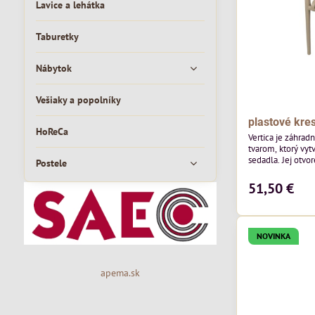
Lavice a lehátka
Taburetky
Nábytok
Vešiaky a popolníky
plastové kres
HoReCa
Vertica je záhrad
tvarom, ktorý vyt
sedadla. Jej otvor
Postele
vzdušný vzhľad a 
moderných vonkaj
51,50 €
pozornosť svojim
priestoru. Bude v
jedálenských prie
v...
NOVINKA
apema.sk