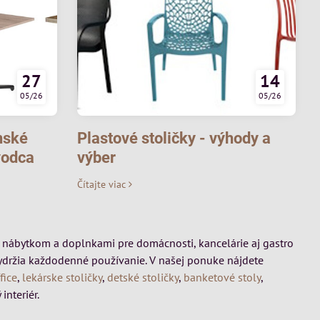
27
14
05/26
05/26
nské
Plastové stoličky - výhody a
vodca
výber
Čítajte viac
mi, nábytkom a doplnkami pre domácnosti, kancelárie aj gastro
vydržia každodenné používanie. V našej ponuke nájdete
fice
,
lekárske stoličky
,
detské stoličky
,
banketové stoly
,
interiér.