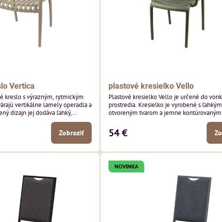
lo Vertica
plastové kresielko Vello
né kreslo s výrazným, rytmickým
Plastové kresielko Vello je určené do von
várajú vertikálne lamely operadla a
prostredia. Kresielko je vyrobené s ľahkým
ený dizajn jej dodáva ľahký,
otvoreným tvarom a jemne kontúrovanými 
robí z nej perfektný doplnok
Horizontálne lamely operadla a jemne z
ších priestorov. Tento model púta
podrúčky dodávajú kresielku ležérny, letn
54 €
Zobraziť
Zo
i detailmi bez toho, aby dominoval
Tento model bude vyzerať skvele vo vonka
yzerať skvele vo vonkajších
jedálenských priestoroch, pri reštauračnýc
storoch, pri bistrových stoloch a
a v bistrových priestoroch.
NOVINKA