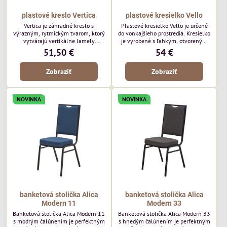
plastové kreslo Vertica
plastové kresielko Vello
Vertica je záhradné kreslo s
Plastové kresielko Vello je určené
výrazným, rytmickým tvarom, ktorý
do vonkajšieho prostredia. Kresielko
vytvárajú vertikálne lamely
je vyrobené s ľahkým, otvoreným
operadla a sedadla. Jej otvorený
tvarom a jemne kontúrovanými
51,50 €
54 €
dizajn jej dodáva ľahký, vzdušný
líniami. Horizontálne lamely
vzhľad a robí z nej perfektný
operadla a jemne zaoblené
Zobraziť
Zobraziť
doplnok moderných vonkajších
podrúčky dodávajú kresielku
priestorov. Tento model púta
ležérny, letný nádych. Tento model
pozornosť svojimi detailmi bez toho,
bude vyzerať skvele vo vonkajších
aby dominoval priestoru. Bude
jedálenských priestoroch, pri
NOVINKA
NOVINKA
vyzerať skvele vo vonkajších
reštauračných stoloch a v
jedálenských priestoroch, pri
bistrových priestoroch.
bistrových stoloch a v...
banketová stolička Alica
banketová stolička Alica
Modern 11
Modern 33
Banketová stolička Alica Modern 11
Banketová stolička Alica Modern 33
s modrým čalúnením je perfektným
s hnedým čalúnením je perfektným