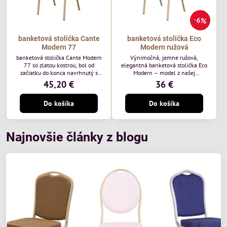
6%
banketová stolička Cante
banketová stolička Eco
Modern 77
Modern ružová
banketová stolička Cante Modern
Výnimočná, jemne ružová,
77 so zlatou kostrou, bol od
elegantná banketová stolička Eco
začiatku do konca navrhnutý s
Modern – model z našej
ohľadom na elegantné a
ekonomicky výhodnej rady. Táto
45,20 €
36 €
sofistikované priestory pre
nová verzia je ešte lepšie
pohostinstvá. Má zlatý rám a
prispôsobená potrebám moderných
Do košíka
Do košíka
čalúnenie Moss 07 od poľskej
pohostinských priestorov, ako sú
značky Davis – béžová farba s
hotely a reštaurácie. Medzi jej
mäkkým povrchom je ideálna do
charakteristické znaky patrí
svetlých priestorov. Stolička
zamatové ružové čalúnenie s
kombinuje klasický dizajn s
gramážou 210 g/m2, odolný
Najnovšie články z blogu
modernou funkčnosťou. Je odolná,
oceľový rám, stohovateľný až 19
pohodlná a pripravená na
kusov a stolička unesie až 200 kg.
každodenné použitie v...