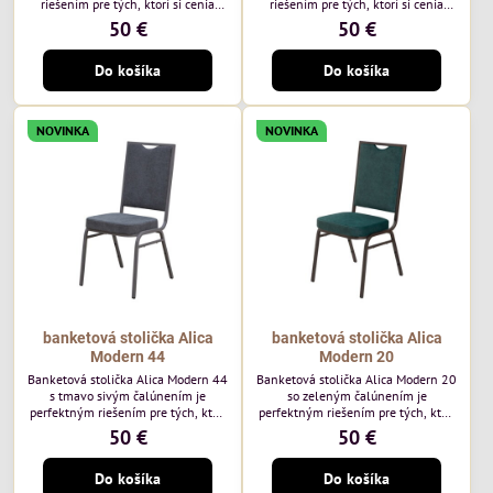
riešením pre tých, ktorí si cenia
riešením pre tých, ktorí si cenia
vysokú kvalitu a jedinečný dizajn.
vysokú kvalitu a jedinečný dizajn.
50 €
50 €
Stolička je výnimočná použitím
Stolička je výnimočná použitím
vysoko kvalitného modrého
vysoko kvalitného hnedého
Do košíka
Do košíka
čalúnenia Mossa 79 od poľského
čalúnenia Mossa 29 od poľského
výrobcu Davis ktorého látka má
výrobcu Davis ktorého látka má
hmotnosť 325 g/m², čo zaručuje
hmotnosť 325 g/m², čo zaručuje
výnimočnú odolnosť a pohodlie.
výnimočnú odolnosť a pohodlie.
NOVINKA
NOVINKA
Okrem toho je látka vybavená
Okrem toho je látka vybavená
technológiou Easy-Clean, vďaka
technológiou Easy-Clean, vďaka
ktorej sa ľahko...
ktorej sa ľahko...
banketová stolička Alica
banketová stolička Alica
Modern 44
Modern 20
Banketová stolička Alica Modern 44
Banketová stolička Alica Modern 20
s tmavo sivým čalúnením je
so zeleným čalúnením je
perfektným riešením pre tých, ktorí
perfektným riešením pre tých, ktorí
si cenia vysokú kvalitu a jedinečný
si cenia vysokú kvalitu a jedinečný
50 €
50 €
dizajn. Stolička je výnimočná
dizajn. Stolička je výnimočná
použitím vysoko kvalitného tmavo
použitím vysoko kvalitného tmavo
Do košíka
Do košíka
sivého zamatového čalúnenia od
zeleného zamatového čalúnenia od