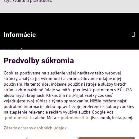
štýl, kvalitu a praktickosť.
Informácie
Kontakt
Predvoľby súkromia
Sídlo firmy :
A-PEMA, s.r.o.
Cookies používame na zlepšenie vašej návštevy tejto webovej
Hurbanová 3807/21, 03601 Martin
stránky, analýzu jej výkonnosti a zhromažďovanie údajov o jej
používaní. Na tento účel môžeme použiť nástroje a služby tretích
Prevádzka a obchodné informácie :
strán a zhromaždené údaje sa môžu preniesť k partnerom v EÚ, USA
A-PEMA, s.r.o.
alebo iných krajinách. Kliknutím na „Prijať všetky cookies“
Severná 14, 03601 Martin
vyjadrujete svoj súhlas s týmto spracovaním. Nižšie môžete nájsť
podrobné informácie alebo upraviť svoje preferencie. Súbory cookies
+421 911 532545
na zlepšenie relevancie reklám využíva služba Google Ads –
+421 903 807209
podrobnosti tu
alebo Meta –
podrobnosti tu
(Facebook, Instagram).
Zásady ochrany osobných údajov
©
2026
Copyright