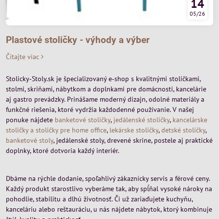
14
05/26
Plastové stoličky - výhody a výber
Čítajte viac
Stolicky‑Stoly.sk je špecializovaný e‑shop s kvalitnými stoličkami,
stolmi, skriňami, nábytkom a doplnkami pre domácnosti, kancelárie
aj gastro prevádzky. Prinášame moderný dizajn, odolné materiály a
funkčné riešenia, ktoré vydržia každodenné používanie. V našej
ponuke nájdete
banketové stoličky
,
jedálenské stoličky
,
kancelárske
stoličky a stoličky pre home office
,
lekárske stoličky
,
detské stoličky
,
banketové stoly
, jedálenské stoly, drevené skrine, postele aj praktické
doplnky, ktoré dotvoria každý interiér.
Dbáme na rýchle dodanie, spoľahlivý zákaznícky servis a férové ceny.
Každý produkt starostlivo vyberáme tak, aby spĺňal vysoké nároky na
pohodlie, stabilitu a dlhú životnosť. Či už zariaďujete kuchyňu,
kanceláriu alebo reštauráciu, u nás nájdete nábytok, ktorý kombinuje