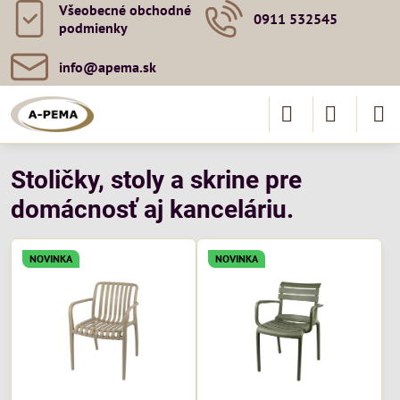
Všeobecné obchodné
0911 532545
podmienky
info​@apema​.sk
Stoličky, stoly a skrine pre
domácnosť aj kanceláriu.
NOVINKA
NOVINKA