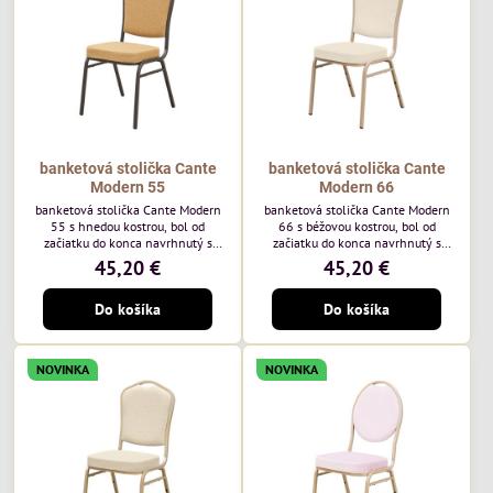
každodenné...
banketová stolička Cante
banketová stolička Cante
Modern 55
Modern 66
banketová stolička Cante Modern
banketová stolička Cante Modern
55 s hnedou kostrou, bol od
66 s béžovou kostrou, bol od
začiatku do konca navrhnutý s
začiatku do konca navrhnutý s
ohľadom na elegantné a
ohľadom na elegantné a
45,20 €
45,20 €
sofistikované priestory pre
sofistikované priestory pre
pohostinstvá. Má hnedý rám a
pohostinstvá. Má béžový rám a
Do košíka
Do košíka
medovo tónované čalúnenie Moss
čalúnenie Soro 02 od poľskej
48 od poľskej značky Davis –
značky Davis – béžová farba s
medový odtieň s mäkkým
mäkkým povrchom je ideálna do
povrchom - je ideálna do svetlých
svetlých priestorov. Stolička
NOVINKA
NOVINKA
priestorov. Stolička kombinuje
kombinuje klasický dizajn s
klasický dizajn s modernou
modernou funkčnosťou. Je odolná,
funkčnosťou. Je odolná, pohodlná a
pohodlná a pripravená na
pripravená na...
každodenné použitie...