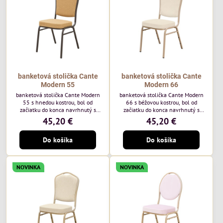
každodenné...
banketová stolička Cante
banketová stolička Cante
Modern 55
Modern 66
banketová stolička Cante Modern
banketová stolička Cante Modern
55 s hnedou kostrou, bol od
66 s béžovou kostrou, bol od
začiatku do konca navrhnutý s
začiatku do konca navrhnutý s
ohľadom na elegantné a
ohľadom na elegantné a
45,20 €
45,20 €
sofistikované priestory pre
sofistikované priestory pre
pohostinstvá. Má hnedý rám a
pohostinstvá. Má béžový rám a
Do košíka
Do košíka
medovo tónované čalúnenie Moss
čalúnenie Soro 02 od poľskej
48 od poľskej značky Davis –
značky Davis – béžová farba s
medový odtieň s mäkkým
mäkkým povrchom je ideálna do
povrchom - je ideálna do svetlých
svetlých priestorov. Stolička
NOVINKA
NOVINKA
priestorov. Stolička kombinuje
kombinuje klasický dizajn s
klasický dizajn s modernou
modernou funkčnosťou. Je odolná,
funkčnosťou. Je odolná, pohodlná a
pohodlná a pripravená na
pripravená na...
každodenné použitie...