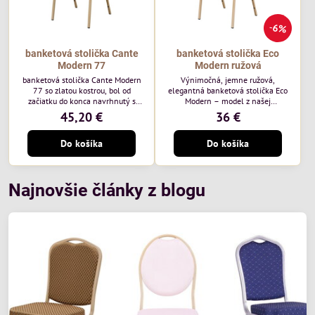
6%
banketová stolička Cante
banketová stolička Eco
Modern 77
Modern ružová
banketová stolička Cante Modern
Výnimočná, jemne ružová,
77 so zlatou kostrou, bol od
elegantná banketová stolička Eco
začiatku do konca navrhnutý s
Modern – model z našej
ohľadom na elegantné a
ekonomicky výhodnej rady. Táto
45,20 €
36 €
sofistikované priestory pre
nová verzia je ešte lepšie
pohostinstvá. Má zlatý rám a
prispôsobená potrebám moderných
Do košíka
Do košíka
čalúnenie Moss 07 od poľskej
pohostinských priestorov, ako sú
značky Davis – béžová farba s
hotely a reštaurácie. Medzi jej
mäkkým povrchom je ideálna do
charakteristické znaky patrí
svetlých priestorov. Stolička
zamatové ružové čalúnenie s
kombinuje klasický dizajn s
gramážou 210 g/m2, odolný
Najnovšie články z blogu
modernou funkčnosťou. Je odolná,
oceľový rám, stohovateľný až 19
pohodlná a pripravená na
kusov a stolička unesie až 200 kg.
každodenné použitie v...