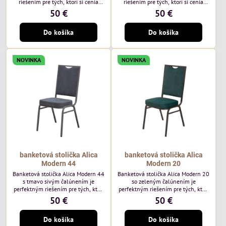
riešením pre tých, ktorí si cenia
riešením pre tých, ktorí si cenia
vysokú kvalitu a jedinečný dizajn.
vysokú kvalitu a jedinečný dizajn.
50 €
50 €
Stolička je výnimočná použitím
Stolička je výnimočná použitím
vysoko kvalitného modrého
vysoko kvalitného hnedého
Do košíka
Do košíka
čalúnenia Mossa 79 od poľského
čalúnenia Mossa 29 od poľského
výrobcu Davis ktorého látka má
výrobcu Davis ktorého látka má
hmotnosť 325 g/m², čo zaručuje
hmotnosť 325 g/m², čo zaručuje
výnimočnú odolnosť a pohodlie.
výnimočnú odolnosť a pohodlie.
NOVINKA
NOVINKA
Okrem toho je látka vybavená
Okrem toho je látka vybavená
technológiou Easy-Clean, vďaka
technológiou Easy-Clean, vďaka
ktorej sa ľahko...
ktorej sa ľahko...
banketová stolička Alica
banketová stolička Alica
Modern 44
Modern 20
Banketová stolička Alica Modern 44
Banketová stolička Alica Modern 20
s tmavo sivým čalúnením je
so zeleným čalúnením je
perfektným riešením pre tých, ktorí
perfektným riešením pre tých, ktorí
si cenia vysokú kvalitu a jedinečný
si cenia vysokú kvalitu a jedinečný
50 €
50 €
dizajn. Stolička je výnimočná
dizajn. Stolička je výnimočná
použitím vysoko kvalitného tmavo
použitím vysoko kvalitného tmavo
Do košíka
Do košíka
sivého zamatového čalúnenia od
zeleného zamatového čalúnenia od