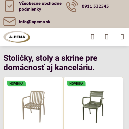
Všeobecné obchodné
0911 532545
podmienky
info​@apema​.sk
Stoličky, stoly a skrine pre
domácnosť aj kanceláriu.
NOVINKA
NOVINKA