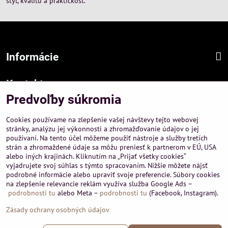
štýl, kvalitu a praktickosť.
Informácie
Kontakt
Predvoľby súkromia
Sídlo firmy :
A-PEMA, s.r.o.
Cookies používame na zlepšenie vašej návštevy tejto webovej
Hurbanová 3807/21, 03601 Martin
stránky, analýzu jej výkonnosti a zhromažďovanie údajov o jej
používaní. Na tento účel môžeme použiť nástroje a služby tretích
Prevádzka a obchodné informácie :
strán a zhromaždené údaje sa môžu preniesť k partnerom v EÚ, USA
A-PEMA, s.r.o.
alebo iných krajinách. Kliknutím na „Prijať všetky cookies“
Severná 14, 03601 Martin
vyjadrujete svoj súhlas s týmto spracovaním. Nižšie môžete nájsť
podrobné informácie alebo upraviť svoje preferencie. Súbory cookies
+421 911 532545
na zlepšenie relevancie reklám využíva služba Google Ads –
+421 903 807209
podrobnosti tu
alebo Meta –
podrobnosti tu
(Facebook, Instagram).
Zásady ochrany osobných údajov
©
2026
Copyright