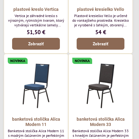
plastové kreslo Vertica
plastové kresielko Vello
Vertica je záhradné kreslo s
Plastové kresielko Vello je určené
výrazným, rytmickým tvarom, ktorý
do vonkajšieho prostredia. Kresielko
vytvárajú vertikálne lamely
je vyrobené s ľahkým, otvoreným
operadla a sedadla. Jej otvorený
tvarom a jemne kontúrovanými
51,50 €
54 €
dizajn jej dodáva ľahký, vzdušný
líniami. Horizontálne lamely
vzhľad a robí z nej perfektný
operadla a jemne zaoblené
Zobraziť
Zobraziť
doplnok moderných vonkajších
podrúčky dodávajú kresielku
priestorov. Tento model púta
ležérny, letný nádych. Tento model
pozornosť svojimi detailmi bez toho,
bude vyzerať skvele vo vonkajších
aby dominoval priestoru. Bude
jedálenských priestoroch, pri
NOVINKA
NOVINKA
vyzerať skvele vo vonkajších
reštauračných stoloch a v
jedálenských priestoroch, pri
bistrových priestoroch.
bistrových stoloch a v...
banketová stolička Alica
banketová stolička Alica
Modern 11
Modern 33
Banketová stolička Alica Modern 11
Banketová stolička Alica Modern 33
s modrým čalúnením je perfektným
s hnedým čalúnením je perfektným