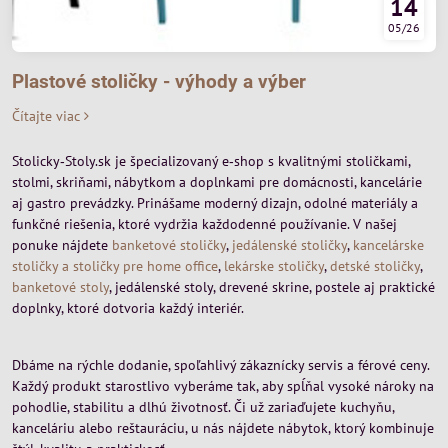
14
05/26
Plastové stoličky - výhody a výber
Čítajte viac
Stolicky‑Stoly.sk je špecializovaný e‑shop s kvalitnými stoličkami,
stolmi, skriňami, nábytkom a doplnkami pre domácnosti, kancelárie
aj gastro prevádzky. Prinášame moderný dizajn, odolné materiály a
funkčné riešenia, ktoré vydržia každodenné používanie. V našej
ponuke nájdete
banketové stoličky
,
jedálenské stoličky
,
kancelárske
stoličky a stoličky pre home office
,
lekárske stoličky
,
detské stoličky
,
banketové stoly
, jedálenské stoly, drevené skrine, postele aj praktické
doplnky, ktoré dotvoria každý interiér.
Dbáme na rýchle dodanie, spoľahlivý zákaznícky servis a férové ceny.
Každý produkt starostlivo vyberáme tak, aby spĺňal vysoké nároky na
pohodlie, stabilitu a dlhú životnosť. Či už zariaďujete kuchyňu,
kanceláriu alebo reštauráciu, u nás nájdete nábytok, ktorý kombinuje