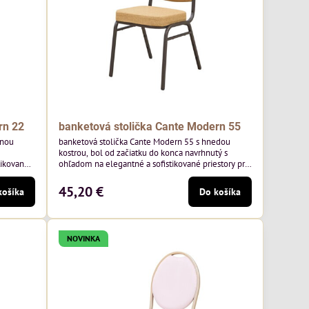
rn 22
banketová stolička Cante Modern 55
tnou
banketová stolička Cante Modern 55 s hnedou
kostrou, bol od začiatku do konca navrhnutý s
tikované
ohľadom na elegantné a sofistikované priestory pre
ny rám a
pohostinstvá. Má hnedý rám a medovo tónované
oľskej
čalúnenie Moss 48 od poľskej značky Davis –
45,20 €
košíka
Do košíka
medový odtieň s mäkkým povrchom - je ideálna do
 klasický
svetlých priestorov. Stolička kombinuje klasický
,
dizajn s modernou funkčnosťou. Je odolná,
pohodlná a pripravená na...
NOVINKA