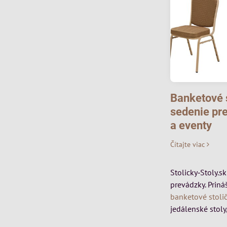
Banketové s
sedenie pre
a eventy
Čítajte viac
Stolicky‑Stoly.s
prevádzky. Priná
banketové stoli
jedálenské stoly,