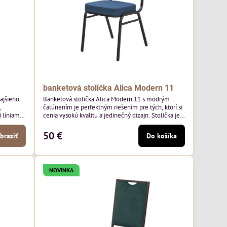
banketová stolička Alica Modern 11
kajšieho
Banketová stolička Alica Modern 11 s modrým
,
čalúnením je perfektným riešením pre tých, ktorí si
líniami.
cenia vysokú kvalitu a jedinečný dizajn. Stolička je
aoblené
výnimočná použitím vysoko kvalitného modrého
ý nádych.
čalúnenia Mossa 79 od poľského výrobcu Davis
50 €
braziť
Do košíka
jších
ktorého látka má hmotnosť 325 g/m², čo zaručuje
h stoloch
výnimočnú odolnosť a pohodlie. Okrem toho je
látka vybavená technológiou Easy-Clean, vďaka
ktorej sa ľahko...
NOVINKA