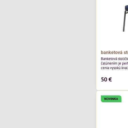
banketová st
Banketová stolič
čalúnením je perf
cenia vysokú kvali
výnimočná použi
zamatového čalún
50 €
ktorého látka má
výnimočnú odolno
NOVINKA