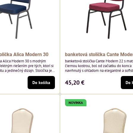
olička Alica Modern 30
banketová stolička Cante Mode
ka Alica Modern 30 s modrým
banketová stolička Cante Modern 22 s ma
ektným riešením pre tých, ktorí si
čiernou kostrou, bol od začiatku do konca
tu a jedinečný dizajn. Stolička je
navrhnutý s ohľadom na elegantné a sofis
tím vysoko kvalitného modrého
priestory pre pohostinstvá. Má matný čier
enia od poľského výrobcu Davis
bordová zamatové čalúnenie Soro 68 od p
45,20 €
Do košíka
Do 
 hmotnosť 390 g/m², čo zaručuje
značky Davis – bordový odtieň s mäkkým
sť a pohodlie.
zamatovým povrchom. Stolička kombinuje
dizajn s modernou funkčnosťou. Je odolná
pohodlná a pripravená na každodenné...
NOVINKA