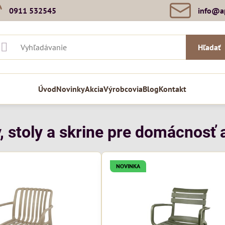
0911 532545
info​@a
Hľadať
Úvod
Novinky
Akcia
Výrobcovia
Blog
Kontakt
, stoly a skrine pre domácnosť a
NOVINKA