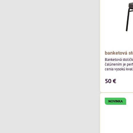
banketová st
Banketová stolič
čalúnením je perf
cenia vysokú kvali
výnimočná použi
čalúnenia Mossa 29 od poľského výrobcu Davis
50 €
ktorého látka má
výnimočnú odolno
látka vybavená t
ktorej sa ľahko...
NOVINKA