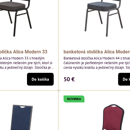
olička Alica Modern 33
banketová stolička Alica Moder
ka Alica Modern 33 s hnedým
Banketová stolička Alica Modern 44 s tma
ektným riešením pre tých, ktorí si
čalúnením je perfektným riešením pre tých,
tu a jedinečný dizajn. Stolička je
cenia vysokú kvalitu a jedinečný dizajn. Sto
tím vysoko kvalitného hnedého
výnimočná použitím vysoko kvalitného t
sivého zamatového čalúnenia od poľskéh
50 €
Do košíka
Do 
 hmotnosť 325 g/m², čo zaručuje
Davis ktorého látka má hmotnosť 390 g/m
sť a pohodlie. Okrem toho je
zaručuje výnimočnú odolnosť a pohodlie. S
echnológiou Easy-Clean, vďaka
kostry.
NOVINKA