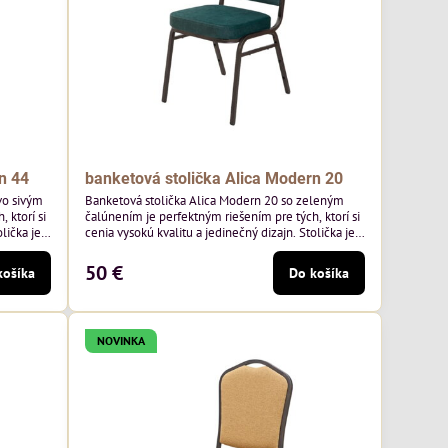
n 44
banketová stolička Alica Modern 20
vo sivým
Banketová stolička Alica Modern 20 so zeleným
 ktorí si
čalúnením je perfektným riešením pre tých, ktorí si
lička je
cenia vysokú kvalitu a jedinečný dizajn. Stolička je
mavo
výnimočná použitím vysoko kvalitného tmavo
o výrobcu
zeleného zamatového čalúnenia od poľského
50 €
košíka
Do košíka
², čo
výrobcu Davis ktorého látka má hmotnosť 390
ivá farba
g/m², čo zaručuje výnimočnú odolnosť a pohodlie.
Kostra je tmavo hnedá.
NOVINKA