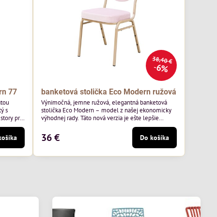
38,40 €
6%
rn 77
banketová stolička Eco Modern ružová
atou
Výnimočná, jemne ružová, elegantná banketová
ý s
stolička Eco Modern – model z našej ekonomicky
story pre
výhodnej rady. Táto nová verzia je ešte lepšie
ss 07 od
prispôsobená potrebám moderných pohostinských
äkkým
priestorov, ako sú hotely a reštaurácie. Medzi jej
36 €
košíka
Do košíka
v.
charakteristické znaky patrí zamatové ružové
ernou
čalúnenie s gramážou 210 g/m2, odolný oceľový
avená na
rám, stohovateľný až 19 kusov a stolička unesie až
200 kg.