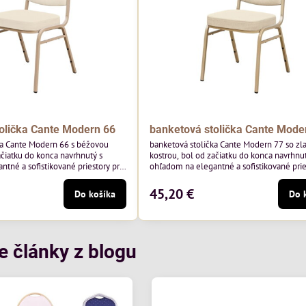
olička Cante Modern 66
banketová stolička Cante Mode
ka Cante Modern 66 s béžovou
banketová stolička Cante Modern 77 so zl
ačiatku do konca navrhnutý s
kostrou, bol od začiatku do konca navrhnut
tné a sofistikované priestory pre
ohľadom na elegantné a sofistikované prie
 béžový rám a čalúnenie Soro 02
pohostinstvá. Má zlatý rám a čalúnenie Mo
y Davis – béžová farba s mäkkým
poľskej značky Davis – béžová farba s m
45,20 €
Do košíka
Do 
na do svetlých priestorov.
povrchom je ideálna do svetlých priestoro
je klasický dizajn s modernou
Stolička kombinuje klasický dizajn s mod
odolná, pohodlná a pripravená na
funkčnosťou. Je odolná, pohodlná a pripr
tie...
každodenné použitie v...
e články z blogu