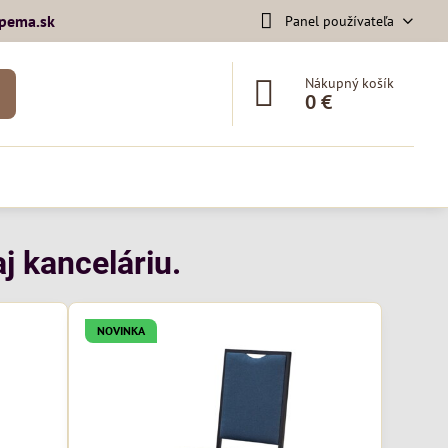
pema​.sk
Panel používateľa
Nákupný košík
0 €
j kanceláriu.
NOVINKA