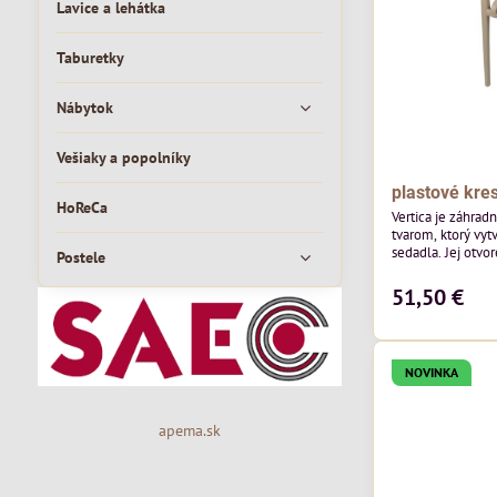
Lavice a lehátka
Taburetky
Nábytok
Vešiaky a popolníky
plastové kres
HoReCa
Vertica je záhrad
tvarom, ktorý vyt
sedadla. Jej otvor
Postele
vzdušný vzhľad a 
moderných vonkaj
51,50 €
pozornosť svojim
priestoru. Bude v
jedálenských prie
v...
NOVINKA
apema.sk