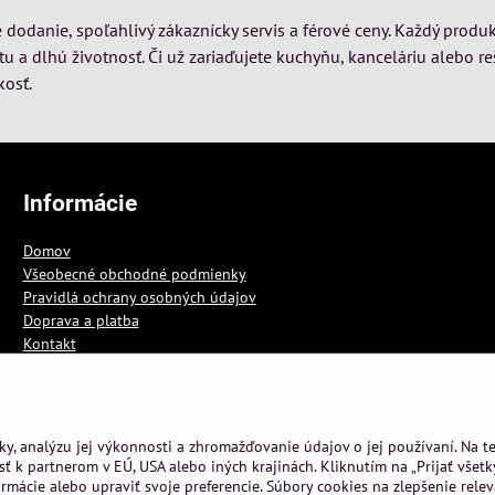
dodanie, spoľahlivý zákaznícky servis a férové ceny. Každý produk
itu a dlhú životnosť. Či už zariaďujete kuchyňu, kanceláriu alebo re
kosť.
Informácie
Domov
Všeobecné obchodné podmienky
Pravidlá ochrany osobných údajov
Doprava a platba
Kontakt
Blog
ky, analýzu jej výkonnosti a zhromažďovanie údajov o jej používaní. Na 
ť k partnerom v EÚ, USA alebo iných krajinách. Kliknutím na „Prijať všetk
rmácie alebo upraviť svoje preferencie. Súbory cookies na zlepšenie rele