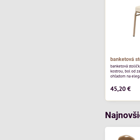
banketová st
banketová stolič
kostrou, bol od z
ohľadom na elegan
pohostinstvá. Má
od poľskej značk
45,20 €
povrchom je ideál
Stolička kombinu
funkčnosťou. Je 
každodenné použi
Najnovši