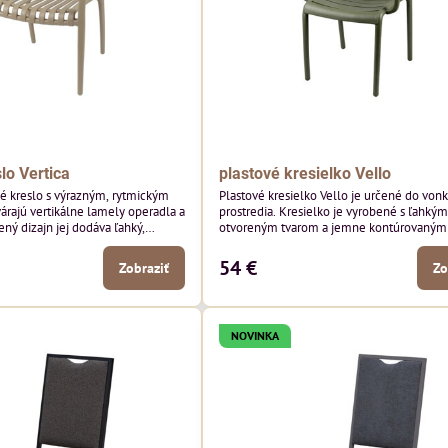
lo Vertica
plastové kresielko Vello
né kreslo s výrazným, rytmickým
Plastové kresielko Vello je určené do von
várajú vertikálne lamely operadla a
prostredia. Kresielko je vyrobené s ľahkým
ený dizajn jej dodáva ľahký,
otvoreným tvarom a jemne kontúrovanými 
robí z nej perfektný doplnok
Horizontálne lamely operadla a jemne z
ších priestorov. Tento model púta
podrúčky dodávajú kresielku ležérny, letn
54 €
Zobraziť
Zo
i detailmi bez toho, aby dominoval
Tento model bude vyzerať skvele vo vonka
yzerať skvele vo vonkajších
jedálenských priestoroch, pri reštauračnýc
storoch, pri bistrových stoloch a
a v bistrových priestoroch.
NOVINKA