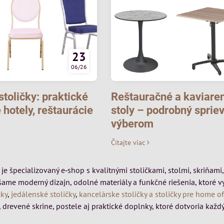
23
06/26
toličky: praktické
Reštauračné a kaviare
 hotely, reštaurácie
stoly – podrobný sprie
výberom
Čítajte viac
k je špecializovaný e‑shop s kvalitnými stoličkami, stolmi, skriňa
šame moderný dizajn, odolné materiály a funkčné riešenia, ktoré 
čky
,
jedálenské stoličky
,
kancelárske stoličky a stoličky pre home of
 drevené skrine, postele aj praktické doplnky, ktoré dotvoria každý 