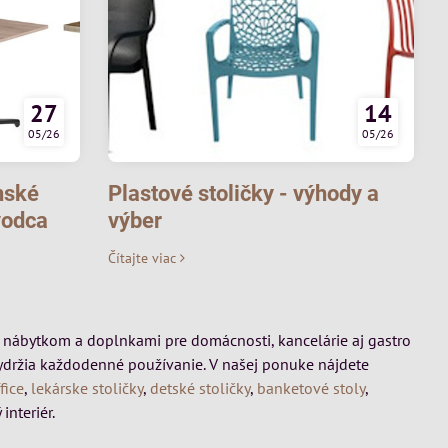
27
14
05/26
05/26
nské
Plastové stoličky - výhody a
vodca
výber
Čítajte viac
mi, nábytkom a doplnkami pre domácnosti, kancelárie aj gastro
vydržia každodenné používanie. V našej ponuke nájdete
fice
,
lekárske stoličky
,
detské stoličky
,
banketové stoly
,
interiér.