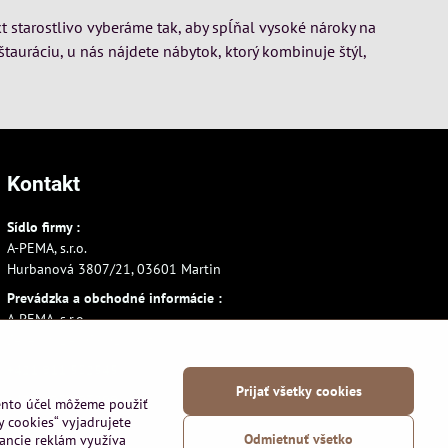
t starostlivo vyberáme tak, aby spĺňal vysoké nároky na
štauráciu, u nás nájdete nábytok, ktorý kombinuje štýl,
Kontakt
Sídlo firmy :
A-PEMA, s.r.o.
Hurbanová 3807/21, 03601 Martin
Prevádzka a obchodné informácie :
A-PEMA, s.r.o.
Severná 14, 03601 Martin
+421 911 532545
Prijať všetky cookies
+421 903 807209
tento účel môžeme použiť
y cookies“ vyjadrujete
Odmietnuť všetko
vancie reklám využíva