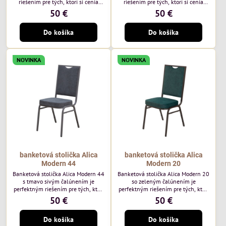
riešením pre tých, ktorí si cenia
riešením pre tých, ktorí si cenia
vysokú kvalitu a jedinečný dizajn.
vysokú kvalitu a jedinečný dizajn.
50 €
50 €
Stolička je výnimočná použitím
Stolička je výnimočná použitím
vysoko kvalitného modrého
vysoko kvalitného hnedého
Do košíka
Do košíka
čalúnenia Mossa 79 od poľského
čalúnenia Mossa 29 od poľského
výrobcu Davis ktorého látka má
výrobcu Davis ktorého látka má
hmotnosť 325 g/m², čo zaručuje
hmotnosť 325 g/m², čo zaručuje
výnimočnú odolnosť a pohodlie.
výnimočnú odolnosť a pohodlie.
NOVINKA
NOVINKA
Okrem toho je látka vybavená
Okrem toho je látka vybavená
technológiou Easy-Clean, vďaka
technológiou Easy-Clean, vďaka
ktorej sa ľahko...
ktorej sa ľahko...
banketová stolička Alica
banketová stolička Alica
Modern 44
Modern 20
Banketová stolička Alica Modern 44
Banketová stolička Alica Modern 20
s tmavo sivým čalúnením je
so zeleným čalúnením je
perfektným riešením pre tých, ktorí
perfektným riešením pre tých, ktorí
si cenia vysokú kvalitu a jedinečný
si cenia vysokú kvalitu a jedinečný
50 €
50 €
dizajn. Stolička je výnimočná
dizajn. Stolička je výnimočná
použitím vysoko kvalitného tmavo
použitím vysoko kvalitného tmavo
Do košíka
Do košíka
sivého zamatového čalúnenia od
zeleného zamatového čalúnenia od