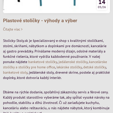
14
05/26
Plastové stoličky - výhody a výber
Čítajte viac
Stolicky‑Stoly.sk je špecializovaný e‑shop s kvalitnými stoličkami,
stolmi, skriňami, nábytkom a doplnkami pre domácnosti, kancelárie
aj gastro prevádzky. Prinášame moderný dizajn, odolné materiály a
funkčné riešenia, ktoré vydržia každodenné používanie. V našej
ponuke nájdete
banketové stoličky
,
jedálenské stoličky
,
kancelárske
stoličky a stoličky pre home office
,
lekárske stoličky
,
detské stoličky
,
banketové stoly
, jedálenské stoly, drevené skrine, postele aj praktické
doplnky, ktoré dotvoria každý interiér.
Dbáme na rýchle dodanie, spoľahlivý zákaznícky servis a férové ceny.
Každý produkt starostlivo vyberáme tak, aby spĺňal vysoké nároky na
pohodlie, stabilitu a dlhú životnosť. Či už zariaďujete kuchyňu,
kanceláriu alebo reštauráciu, u nás nájdete nábytok, ktorý kombinuje