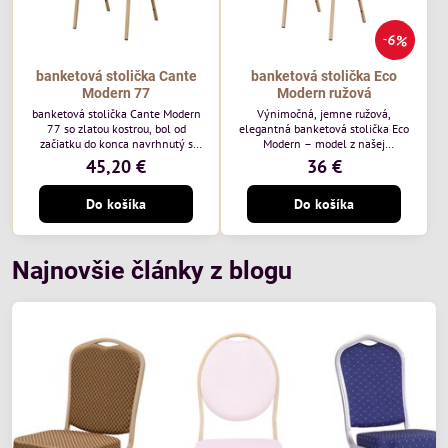
6%
banketová stolička Cante
banketová stolička Eco
Modern 77
Modern ružová
banketová stolička Cante Modern
Výnimočná, jemne ružová,
77 so zlatou kostrou, bol od
elegantná banketová stolička Eco
začiatku do konca navrhnutý s
Modern – model z našej
ohľadom na elegantné a
ekonomicky výhodnej rady. Táto
45,20 €
36 €
sofistikované priestory pre
nová verzia je ešte lepšie
pohostinstvá. Má zlatý rám a
prispôsobená potrebám moderných
Do košíka
Do košíka
čalúnenie Moss 07 od poľskej
pohostinských priestorov, ako sú
značky Davis – béžová farba s
hotely a reštaurácie. Medzi jej
mäkkým povrchom je ideálna do
charakteristické znaky patrí
svetlých priestorov. Stolička
zamatové ružové čalúnenie s
kombinuje klasický dizajn s
gramážou 210 g/m2, odolný
Najnovšie články z blogu
modernou funkčnosťou. Je odolná,
oceľový rám, stohovateľný až 19
pohodlná a pripravená na
kusov a stolička unesie až 200 kg.
každodenné použitie v...