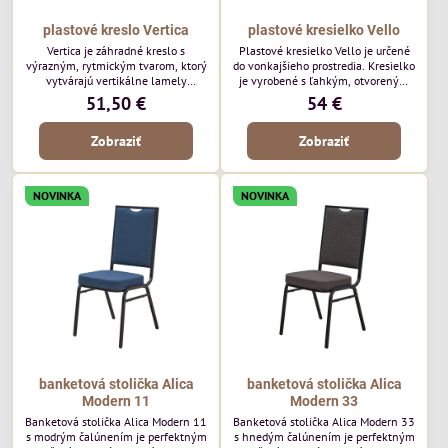
plastové kreslo Vertica
plastové kresielko Vello
Vertica je záhradné kreslo s
Plastové kresielko Vello je určené
výrazným, rytmickým tvarom, ktorý
do vonkajšieho prostredia. Kresielko
vytvárajú vertikálne lamely
je vyrobené s ľahkým, otvoreným
operadla a sedadla. Jej otvorený
tvarom a jemne kontúrovanými
51,50 €
54 €
dizajn jej dodáva ľahký, vzdušný
líniami. Horizontálne lamely
vzhľad a robí z nej perfektný
operadla a jemne zaoblené
Zobraziť
Zobraziť
doplnok moderných vonkajších
podrúčky dodávajú kresielku
priestorov. Tento model púta
ležérny, letný nádych. Tento model
pozornosť svojimi detailmi bez toho,
bude vyzerať skvele vo vonkajších
aby dominoval priestoru. Bude
jedálenských priestoroch, pri
NOVINKA
NOVINKA
vyzerať skvele vo vonkajších
reštauračných stoloch a v
jedálenských priestoroch, pri
bistrových priestoroch.
bistrových stoloch a v...
banketová stolička Alica
banketová stolička Alica
Modern 11
Modern 33
Banketová stolička Alica Modern 11
Banketová stolička Alica Modern 33
s modrým čalúnením je perfektným
s hnedým čalúnením je perfektným