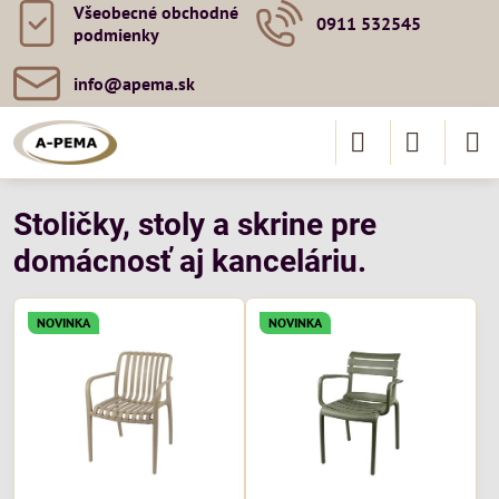
Všeobecné obchodné
0911 532545
podmienky
info​@apema​.sk
Stoličky, stoly a skrine pre
domácnosť aj kanceláriu.
NOVINKA
NOVINKA