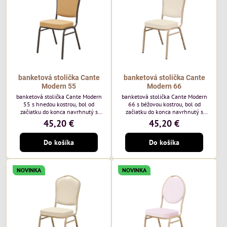
každodenné...
banketová stolička Cante
banketová stolička Cante
Modern 55
Modern 66
banketová stolička Cante Modern
banketová stolička Cante Modern
55 s hnedou kostrou, bol od
66 s béžovou kostrou, bol od
začiatku do konca navrhnutý s
začiatku do konca navrhnutý s
ohľadom na elegantné a
ohľadom na elegantné a
45,20 €
45,20 €
sofistikované priestory pre
sofistikované priestory pre
pohostinstvá. Má hnedý rám a
pohostinstvá. Má béžový rám a
Do košíka
Do košíka
medovo tónované čalúnenie Moss
čalúnenie Soro 02 od poľskej
48 od poľskej značky Davis –
značky Davis – béžová farba s
medový odtieň s mäkkým
mäkkým povrchom je ideálna do
povrchom - je ideálna do svetlých
svetlých priestorov. Stolička
NOVINKA
NOVINKA
priestorov. Stolička kombinuje
kombinuje klasický dizajn s
klasický dizajn s modernou
modernou funkčnosťou. Je odolná,
funkčnosťou. Je odolná, pohodlná a
pohodlná a pripravená na
pripravená na...
každodenné použitie...