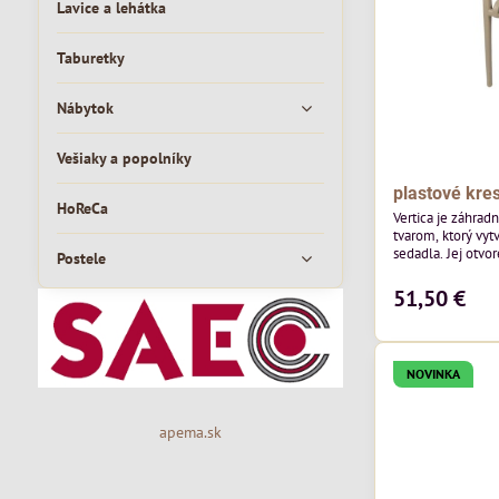
Lavice a lehátka
Taburetky
Nábytok
Vešiaky a popolníky
plastové kres
HoReCa
Vertica je záhrad
tvarom, ktorý vyt
sedadla. Jej otvor
Postele
vzdušný vzhľad a 
moderných vonkaj
51,50 €
pozornosť svojim
priestoru. Bude v
jedálenských prie
v...
NOVINKA
apema.sk