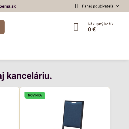
pema​.sk
Panel používateľa
Nákupný košík
0 €
j kanceláriu.
NOVINKA