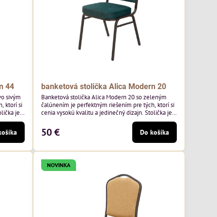
n 44
banketová stolička Alica Modern 20
vo sivým
Banketová stolička Alica Modern 20 so zeleným
 ktorí si
čalúnením je perfektným riešením pre tých, ktorí si
lička je
cenia vysokú kvalitu a jedinečný dizajn. Stolička je
mavo
výnimočná použitím vysoko kvalitného tmavo
o výrobcu
zeleného zamatového čalúnenia od poľského
50 €
košíka
Do košíka
², čo
výrobcu Davis ktorého látka má hmotnosť 390
ivá farba
g/m², čo zaručuje výnimočnú odolnosť a pohodlie.
Kostra je tmavo hnedá.
NOVINKA