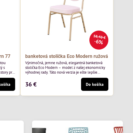
38,40 €
6%
rn 77
banketová stolička Eco Modern ružová
atou
Výnimočná, jemne ružová, elegantná banketová
ý s
stolička Eco Modern – model z našej ekonomicky
story pre
výhodnej rady. Táto nová verzia je ešte lepšie
ss 07 od
prispôsobená potrebám moderných pohostinských
äkkým
priestorov, ako sú hotely a reštaurácie. Medzi jej
36 €
košíka
Do košíka
v.
charakteristické znaky patrí zamatové ružové
ernou
čalúnenie s gramážou 210 g/m2, odolný oceľový
avená na
rám, stohovateľný až 19 kusov a stolička unesie až
200 kg.