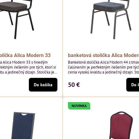
olička Alica Modern 33
banketová stolička Alica Moder
ka Alica Modern 33 s hnedým
Banketová stolička Alica Modern 44 s tma
ektným riešením pre tých, ktorí si
čalúnením je perfektným riešením pre tých,
tu a jedinečný dizajn. Stolička je
cenia vysokú kvalitu a jedinečný dizajn. Sto
tím vysoko kvalitného hnedého
výnimočná použitím vysoko kvalitného t
sivého zamatového čalúnenia od poľskéh
50 €
Do košíka
Do 
 hmotnosť 325 g/m², čo zaručuje
Davis ktorého látka má hmotnosť 390 g/m
sť a pohodlie. Okrem toho je
zaručuje výnimočnú odolnosť a pohodlie. S
echnológiou Easy-Clean, vďaka
kostry.
NOVINKA