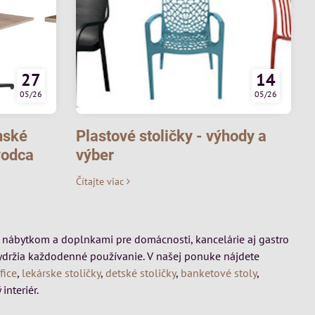
27
14
05/26
05/26
nské
Plastové stoličky - výhody a
vodca
výber
Čítajte viac
mi, nábytkom a doplnkami pre domácnosti, kancelárie aj gastro
vydržia každodenné používanie. V našej ponuke nájdete
fice
,
lekárske stoličky
,
detské stoličky
,
banketové stoly
,
interiér.