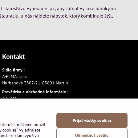
t starostlivo vyberáme tak, aby spĺňal vysoké nároky na
štauráciu, u nás nájdete nábytok, ktorý kombinuje štýl,
Kontakt
Sídlo firmy :
A-PEMA, s.r.o.
Hurbanová 3807/21, 03601 Martin
Prevádzka a obchodné informácie :
A-PEMA, s.r.o.
Severná 14, 03601 Martin
+421 911 532545
Prijať všetky cookies
+421 903 807209
tento účel môžeme použiť
y cookies“ vyjadrujete
Odmietnuť všetko
vancie reklám využíva