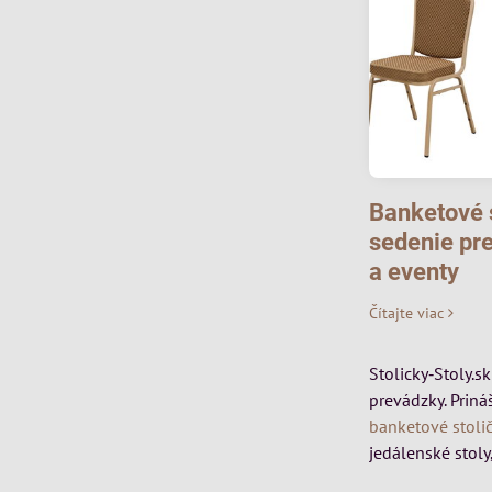
Banketové s
sedenie pre
a eventy
Čítajte viac
Stolicky‑Stoly.s
prevádzky. Priná
banketové stoli
jedálenské stoly,