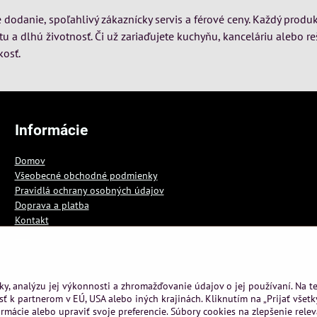
dodanie, spoľahlivý zákaznícky servis a férové ceny. Každý produk
itu a dlhú životnosť. Či už zariaďujete kuchyňu, kanceláriu alebo re
kosť.
Informácie
Domov
Všeobecné obchodné podmienky
Pravidlá ochrany osobných údajov
Doprava a platba
Kontakt
Blog
ky, analýzu jej výkonnosti a zhromažďovanie údajov o jej používaní. Na 
ť k partnerom v EÚ, USA alebo iných krajinách. Kliknutím na „Prijať všetk
rmácie alebo upraviť svoje preferencie. Súbory cookies na zlepšenie rele