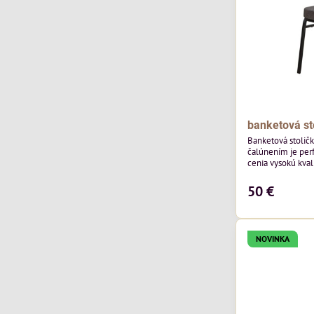
banketová st
Banketová stolič
čalúnením je perf
cenia vysokú kvali
výnimočná použi
čalúnenia Mossa 29 od poľského výrobcu Davis
50 €
ktorého látka má
výnimočnú odolno
látka vybavená t
ktorej sa ľahko...
NOVINKA