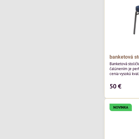
banketová st
Banketová stolič
čalúnením je perf
cenia vysokú kvali
výnimočná použi
zamatového čalún
50 €
ktorého látka má
výnimočnú odolno
NOVINKA