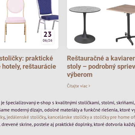
23
06/26
toličky: praktické
Reštauračné a kaviare
 hotely, reštaurácie
stoly – podrobný sprie
výberom
Čítajte viac
k je špecializovaný e‑shop s kvalitnými stoličkami, stolmi, skriňa
šame moderný dizajn, odolné materiály a funkčné riešenia, ktoré 
čky
,
jedálenské stoličky
,
kancelárske stoličky a stoličky pre home of
 drevené skrine, postele aj praktické doplnky, ktoré dotvoria každý 