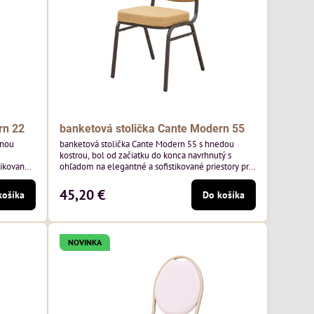
rn 22
banketová stolička Cante Modern 55
tnou
banketová stolička Cante Modern 55 s hnedou
kostrou, bol od začiatku do konca navrhnutý s
tikované
ohľadom na elegantné a sofistikované priestory pre
ny rám a
pohostinstvá. Má hnedý rám a medovo tónované
oľskej
čalúnenie Moss 48 od poľskej značky Davis –
45,20 €
košíka
Do košíka
medový odtieň s mäkkým povrchom - je ideálna do
 klasický
svetlých priestorov. Stolička kombinuje klasický
,
dizajn s modernou funkčnosťou. Je odolná,
pohodlná a pripravená na...
NOVINKA