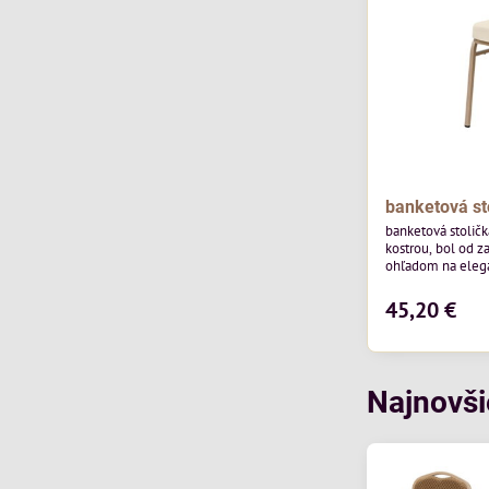
banketová st
banketová stolič
kostrou, bol od z
ohľadom na elegan
pohostinstvá. Má
od poľskej značk
45,20 €
povrchom je ideál
Stolička kombinu
funkčnosťou. Je 
každodenné použi
Najnovši