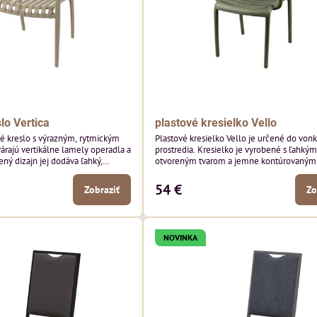
lo Vertica
plastové kresielko Vello
né kreslo s výrazným, rytmickým
Plastové kresielko Vello je určené do von
várajú vertikálne lamely operadla a
prostredia. Kresielko je vyrobené s ľahkým
ený dizajn jej dodáva ľahký,
otvoreným tvarom a jemne kontúrovanými 
robí z nej perfektný doplnok
Horizontálne lamely operadla a jemne z
ších priestorov. Tento model púta
podrúčky dodávajú kresielku ležérny, letn
54 €
Zobraziť
Zo
i detailmi bez toho, aby dominoval
Tento model bude vyzerať skvele vo vonka
yzerať skvele vo vonkajších
jedálenských priestoroch, pri reštauračnýc
storoch, pri bistrových stoloch a
a v bistrových priestoroch.
NOVINKA