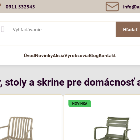
0911 532545
info​@a
Hľadať
Úvod
Novinky
Akcia
Výrobcovia
Blog
Kontakt
, stoly a skrine pre domácnosť a
NOVINKA