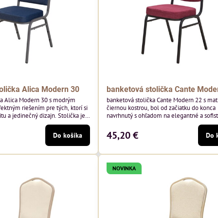
olička Alica Modern 30
banketová stolička Cante Mode
ka Alica Modern 30 s modrým
banketová stolička Cante Modern 22 s ma
ektným riešením pre tých, ktorí si
čiernou kostrou, bol od začiatku do konca
tu a jedinečný dizajn. Stolička je
navrhnutý s ohľadom na elegantné a sofis
tím vysoko kvalitného modrého
priestory pre pohostinstvá. Má matný čier
enia od poľského výrobcu Davis
bordová zamatové čalúnenie Soro 68 od p
45,20 €
Do košíka
Do 
 hmotnosť 390 g/m², čo zaručuje
značky Davis – bordový odtieň s mäkkým
sť a pohodlie.
zamatovým povrchom. Stolička kombinuje
dizajn s modernou funkčnosťou. Je odolná
pohodlná a pripravená na každodenné...
NOVINKA