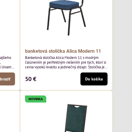
banketová stolička Alica Modern 11
kajšieho
Banketová stolička Alica Modern 11 s modrým
,
čalúnením je perfektným riešením pre tých, ktorí si
líniami.
cenia vysokú kvalitu a jedinečný dizajn. Stolička je
aoblené
výnimočná použitím vysoko kvalitného modrého
ý nádych.
čalúnenia Mossa 79 od poľského výrobcu Davis
50 €
braziť
Do košíka
jších
ktorého látka má hmotnosť 325 g/m², čo zaručuje
h stoloch
výnimočnú odolnosť a pohodlie. Okrem toho je
látka vybavená technológiou Easy-Clean, vďaka
ktorej sa ľahko...
NOVINKA