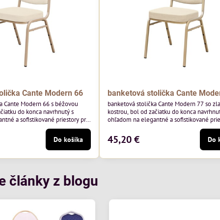
olička Cante Modern 66
banketová stolička Cante Mode
ka Cante Modern 66 s béžovou
banketová stolička Cante Modern 77 so zl
ačiatku do konca navrhnutý s
kostrou, bol od začiatku do konca navrhnut
tné a sofistikované priestory pre
ohľadom na elegantné a sofistikované prie
 béžový rám a čalúnenie Soro 02
pohostinstvá. Má zlatý rám a čalúnenie Mo
y Davis – béžová farba s mäkkým
poľskej značky Davis – béžová farba s m
45,20 €
Do košíka
Do 
na do svetlých priestorov.
povrchom je ideálna do svetlých priestoro
je klasický dizajn s modernou
Stolička kombinuje klasický dizajn s mod
odolná, pohodlná a pripravená na
funkčnosťou. Je odolná, pohodlná a pripr
tie...
každodenné použitie v...
e články z blogu