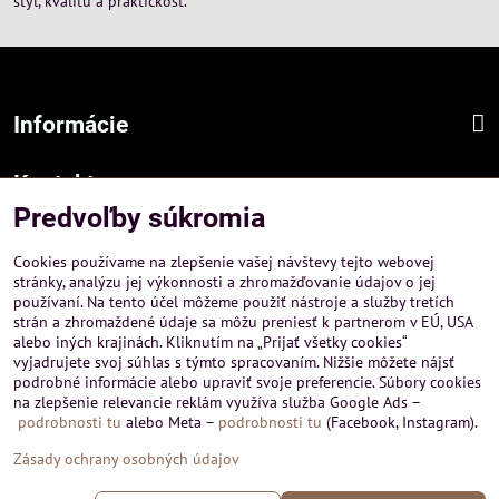
štýl, kvalitu a praktickosť.
Informácie
Kontakt
Predvoľby súkromia
Sídlo firmy :
A-PEMA, s.r.o.
Cookies používame na zlepšenie vašej návštevy tejto webovej
Hurbanová 3807/21, 03601 Martin
stránky, analýzu jej výkonnosti a zhromažďovanie údajov o jej
používaní. Na tento účel môžeme použiť nástroje a služby tretích
Prevádzka a obchodné informácie :
strán a zhromaždené údaje sa môžu preniesť k partnerom v EÚ, USA
A-PEMA, s.r.o.
alebo iných krajinách. Kliknutím na „Prijať všetky cookies“
Severná 14, 03601 Martin
vyjadrujete svoj súhlas s týmto spracovaním. Nižšie môžete nájsť
podrobné informácie alebo upraviť svoje preferencie. Súbory cookies
+421 911 532545
na zlepšenie relevancie reklám využíva služba Google Ads –
+421 903 807209
podrobnosti tu
alebo Meta –
podrobnosti tu
(Facebook, Instagram).
Zásady ochrany osobných údajov
©
2026
Copyright