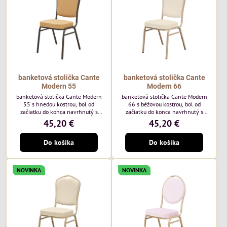
každodenné...
banketová stolička Cante
banketová stolička Cante
Modern 55
Modern 66
banketová stolička Cante Modern
banketová stolička Cante Modern
55 s hnedou kostrou, bol od
66 s béžovou kostrou, bol od
začiatku do konca navrhnutý s
začiatku do konca navrhnutý s
ohľadom na elegantné a
ohľadom na elegantné a
45,20 €
45,20 €
sofistikované priestory pre
sofistikované priestory pre
pohostinstvá. Má hnedý rám a
pohostinstvá. Má béžový rám a
Do košíka
Do košíka
medovo tónované čalúnenie Moss
čalúnenie Soro 02 od poľskej
48 od poľskej značky Davis –
značky Davis – béžová farba s
medový odtieň s mäkkým
mäkkým povrchom je ideálna do
povrchom - je ideálna do svetlých
svetlých priestorov. Stolička
NOVINKA
NOVINKA
priestorov. Stolička kombinuje
kombinuje klasický dizajn s
klasický dizajn s modernou
modernou funkčnosťou. Je odolná,
funkčnosťou. Je odolná, pohodlná a
pohodlná a pripravená na
pripravená na...
každodenné použitie...