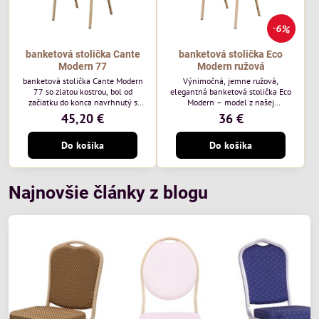
6%
banketová stolička Cante
banketová stolička Eco
Modern 77
Modern ružová
banketová stolička Cante Modern
Výnimočná, jemne ružová,
77 so zlatou kostrou, bol od
elegantná banketová stolička Eco
začiatku do konca navrhnutý s
Modern – model z našej
ohľadom na elegantné a
ekonomicky výhodnej rady. Táto
45,20 €
36 €
sofistikované priestory pre
nová verzia je ešte lepšie
pohostinstvá. Má zlatý rám a
prispôsobená potrebám moderných
Do košíka
Do košíka
čalúnenie Moss 07 od poľskej
pohostinských priestorov, ako sú
značky Davis – béžová farba s
hotely a reštaurácie. Medzi jej
mäkkým povrchom je ideálna do
charakteristické znaky patrí
svetlých priestorov. Stolička
zamatové ružové čalúnenie s
kombinuje klasický dizajn s
gramážou 210 g/m2, odolný
Najnovšie články z blogu
modernou funkčnosťou. Je odolná,
oceľový rám, stohovateľný až 19
pohodlná a pripravená na
kusov a stolička unesie až 200 kg.
každodenné použitie v...