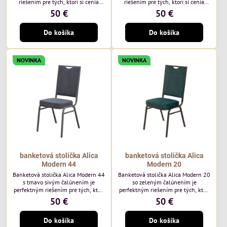
riešením pre tých, ktorí si cenia
riešením pre tých, ktorí si cenia
vysokú kvalitu a jedinečný dizajn.
vysokú kvalitu a jedinečný dizajn.
50 €
50 €
Stolička je výnimočná použitím
Stolička je výnimočná použitím
vysoko kvalitného modrého
vysoko kvalitného hnedého
Do košíka
Do košíka
čalúnenia Mossa 79 od poľského
čalúnenia Mossa 29 od poľského
výrobcu Davis ktorého látka má
výrobcu Davis ktorého látka má
hmotnosť 325 g/m², čo zaručuje
hmotnosť 325 g/m², čo zaručuje
výnimočnú odolnosť a pohodlie.
výnimočnú odolnosť a pohodlie.
NOVINKA
NOVINKA
Okrem toho je látka vybavená
Okrem toho je látka vybavená
technológiou Easy-Clean, vďaka
technológiou Easy-Clean, vďaka
ktorej sa ľahko...
ktorej sa ľahko...
banketová stolička Alica
banketová stolička Alica
Modern 44
Modern 20
Banketová stolička Alica Modern 44
Banketová stolička Alica Modern 20
s tmavo sivým čalúnením je
so zeleným čalúnením je
perfektným riešením pre tých, ktorí
perfektným riešením pre tých, ktorí
si cenia vysokú kvalitu a jedinečný
si cenia vysokú kvalitu a jedinečný
50 €
50 €
dizajn. Stolička je výnimočná
dizajn. Stolička je výnimočná
použitím vysoko kvalitného tmavo
použitím vysoko kvalitného tmavo
Do košíka
Do košíka
sivého zamatového čalúnenia od
zeleného zamatového čalúnenia od