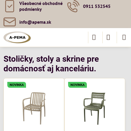
Všeobecné obchodné
0911 532545
podmienky
info​@apema​.sk
Stoličky, stoly a skrine pre
domácnosť aj kanceláriu.
NOVINKA
NOVINKA