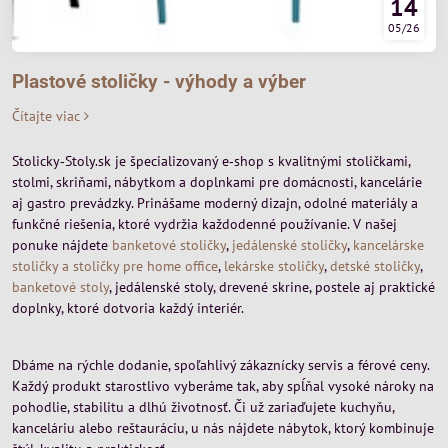
14
05/26
Plastové stoličky - výhody a výber
Čítajte viac
Stolicky‑Stoly.sk je špecializovaný e‑shop s kvalitnými stoličkami,
stolmi, skriňami, nábytkom a doplnkami pre domácnosti, kancelárie
aj gastro prevádzky. Prinášame moderný dizajn, odolné materiály a
funkčné riešenia, ktoré vydržia každodenné používanie. V našej
ponuke nájdete
banketové stoličky
,
jedálenské stoličky
,
kancelárske
stoličky a stoličky pre home office
,
lekárske stoličky
,
detské stoličky
,
banketové stoly
, jedálenské stoly, drevené skrine, postele aj praktické
doplnky, ktoré dotvoria každý interiér.
Dbáme na rýchle dodanie, spoľahlivý zákaznícky servis a férové ceny.
Každý produkt starostlivo vyberáme tak, aby spĺňal vysoké nároky na
pohodlie, stabilitu a dlhú životnosť. Či už zariaďujete kuchyňu,
kanceláriu alebo reštauráciu, u nás nájdete nábytok, ktorý kombinuje