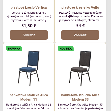
plastové kreslo Vertica
plastové kresielko Vello
Vertica je záhradné kreslo s
Plastové kresielko Vello je určené
výrazným, rytmickým tvarom, ktorý
do vonkajšieho prostredia. Kresielko
vytvárajú vertikálne lamely
je vyrobené s ľahkým, otvoreným
operadla a sedadla. Jej otvorený
tvarom a jemne kontúrovanými
51,50 €
54 €
dizajn jej dodáva ľahký, vzdušný
líniami. Horizontálne lamely
vzhľad a robí z nej perfektný
operadla a jemne zaoblené
Zobraziť
Zobraziť
doplnok moderných vonkajších
podrúčky dodávajú kresielku
priestorov. Tento model púta
ležérny, letný nádych. Tento model
pozornosť svojimi detailmi bez toho,
bude vyzerať skvele vo vonkajších
aby dominoval priestoru. Bude
jedálenských priestoroch, pri
NOVINKA
NOVINKA
vyzerať skvele vo vonkajších
reštauračných stoloch a v
jedálenských priestoroch, pri
bistrových priestoroch.
bistrových stoloch a v...
banketová stolička Alica
banketová stolička Alica
Modern 11
Modern 33
Banketová stolička Alica Modern 11
Banketová stolička Alica Modern 33
s modrým čalúnením je perfektným
s hnedým čalúnením je perfektným