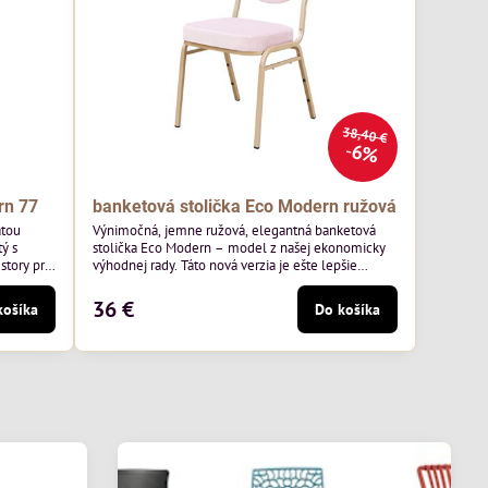
38,40 €
6%
rn 77
banketová stolička Eco Modern ružová
atou
Výnimočná, jemne ružová, elegantná banketová
ý s
stolička Eco Modern – model z našej ekonomicky
story pre
výhodnej rady. Táto nová verzia je ešte lepšie
ss 07 od
prispôsobená potrebám moderných pohostinských
äkkým
priestorov, ako sú hotely a reštaurácie. Medzi jej
36 €
košíka
Do košíka
v.
charakteristické znaky patrí zamatové ružové
ernou
čalúnenie s gramážou 210 g/m2, odolný oceľový
avená na
rám, stohovateľný až 19 kusov a stolička unesie až
200 kg.