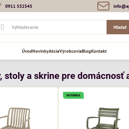
0911 532545
info​@a
Hľadať
Úvod
Novinky
Akcia
Výrobcovia
Blog
Kontakt
, stoly a skrine pre domácnosť a
NOVINKA