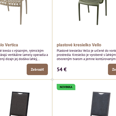
lo Vertica
plastové kresielko Vello
né kreslo s výrazným, rytmickým
Plastové kresielko Vello je určené do von
várajú vertikálne lamely operadla a
prostredia. Kresielko je vyrobené s ľahkým
ený dizajn jej dodáva ľahký,
otvoreným tvarom a jemne kontúrovanými 
robí z nej perfektný doplnok
Horizontálne lamely operadla a jemne z
ších priestorov. Tento model púta
podrúčky dodávajú kresielku ležérny, letn
54 €
Zobraziť
Zo
i detailmi bez toho, aby dominoval
Tento model bude vyzerať skvele vo vonka
yzerať skvele vo vonkajších
jedálenských priestoroch, pri reštauračnýc
storoch, pri bistrových stoloch a
a v bistrových priestoroch.
NOVINKA