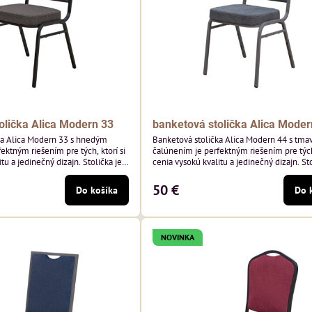
olička Alica Modern 33
banketová stolička Alica Moder
ka Alica Modern 33 s hnedým
Banketová stolička Alica Modern 44 s tma
ektným riešením pre tých, ktorí si
čalúnením je perfektným riešením pre tých,
tu a jedinečný dizajn. Stolička je
cenia vysokú kvalitu a jedinečný dizajn. Sto
tím vysoko kvalitného hnedého
výnimočná použitím vysoko kvalitného t
sivého zamatového čalúnenia od poľskéh
50 €
Do košíka
Do 
 hmotnosť 325 g/m², čo zaručuje
Davis ktorého látka má hmotnosť 390 g/m
sť a pohodlie. Okrem toho je
zaručuje výnimočnú odolnosť a pohodlie. S
echnológiou Easy-Clean, vďaka
kostry.
NOVINKA