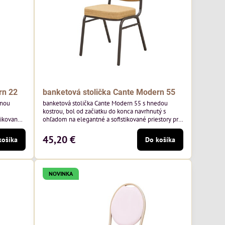
rn 22
banketová stolička Cante Modern 55
tnou
banketová stolička Cante Modern 55 s hnedou
kostrou, bol od začiatku do konca navrhnutý s
tikované
ohľadom na elegantné a sofistikované priestory pre
ny rám a
pohostinstvá. Má hnedý rám a medovo tónované
oľskej
čalúnenie Moss 48 od poľskej značky Davis –
45,20 €
košíka
Do košíka
medový odtieň s mäkkým povrchom - je ideálna do
 klasický
svetlých priestorov. Stolička kombinuje klasický
,
dizajn s modernou funkčnosťou. Je odolná,
pohodlná a pripravená na...
NOVINKA