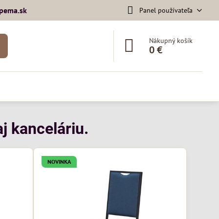
pema​.sk
Panel používateľa
Nákupný košík
0 €
j kanceláriu.
NOVINKA