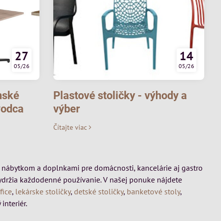
27
14
05/26
05/26
nské
Plastové stoličky - výhody a
vodca
výber
Čítajte viac
mi, nábytkom a doplnkami pre domácnosti, kancelárie aj gastro
vydržia každodenné používanie. V našej ponuke nájdete
fice
,
lekárske stoličky
,
detské stoličky
,
banketové stoly
,
interiér.