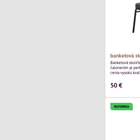
banketová st
Banketová stolič
čalúnením je perf
cenia vysokú kvali
výnimočná použi
čalúnenia Mossa 29 od poľského výrobcu Davis
50 €
ktorého látka má
výnimočnú odolno
látka vybavená t
ktorej sa ľahko...
NOVINKA