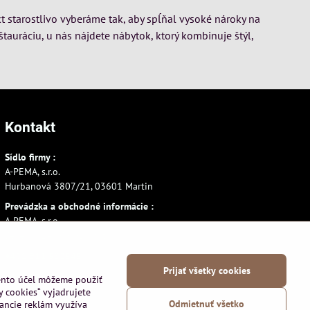
t starostlivo vyberáme tak, aby spĺňal vysoké nároky na
štauráciu, u nás nájdete nábytok, ktorý kombinuje štýl,
Kontakt
Sídlo firmy :
A-PEMA, s.r.o.
Hurbanová 3807/21, 03601 Martin
Prevádzka a obchodné informácie :
A-PEMA, s.r.o.
Severná 14, 03601 Martin
+421 911 532545
Prijať všetky cookies
+421 903 807209
tento účel môžeme použiť
y cookies“ vyjadrujete
Odmietnuť všetko
vancie reklám využíva