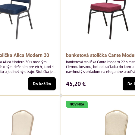
olička Alica Modern 30
banketová stolička Cante Mode
ka Alica Modern 30 s modrým
banketová stolička Cante Modern 22 s ma
ektným riešením pre tých, ktorí si
čiernou kostrou, bol od začiatku do konca
tu a jedinečný dizajn. Stolička je
navrhnutý s ohľadom na elegantné a sofis
tím vysoko kvalitného modrého
priestory pre pohostinstvá. Má matný čier
enia od poľského výrobcu Davis
bordová zamatové čalúnenie Soro 68 od p
45,20 €
Do košíka
Do 
 hmotnosť 390 g/m², čo zaručuje
značky Davis – bordový odtieň s mäkkým
sť a pohodlie.
zamatovým povrchom. Stolička kombinuje
dizajn s modernou funkčnosťou. Je odolná
pohodlná a pripravená na každodenné...
NOVINKA