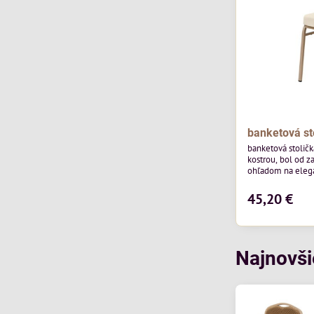
banketová st
banketová stolič
kostrou, bol od z
ohľadom na elegan
pohostinstvá. Má
od poľskej značk
45,20 €
povrchom je ideál
Stolička kombinu
funkčnosťou. Je 
každodenné použi
Najnovši