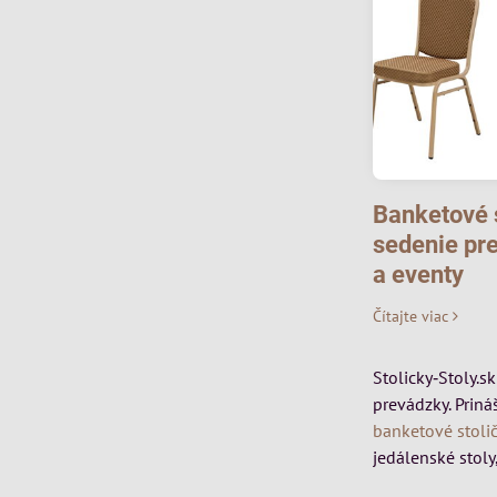
Banketové s
sedenie pre
a eventy
Čítajte viac
Stolicky‑Stoly.s
prevádzky. Priná
banketové stoli
jedálenské stoly,