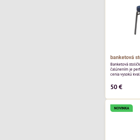
banketová st
Banketová stolič
čalúnením je perf
cenia vysokú kvali
výnimočná použi
zamatového čalún
50 €
ktorého látka má
výnimočnú odolno
NOVINKA