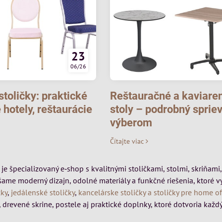
23
06/26
toličky: praktické
Reštauračné a kaviare
 hotely, reštaurácie
stoly – podrobný sprie
výberom
Čítajte viac
k je špecializovaný e‑shop s kvalitnými stoličkami, stolmi, skriňa
šame moderný dizajn, odolné materiály a funkčné riešenia, ktoré 
čky
,
jedálenské stoličky
,
kancelárske stoličky a stoličky pre home of
 drevené skrine, postele aj praktické doplnky, ktoré dotvoria každý 