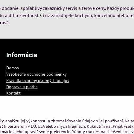
dodanie, spoľahlivý zákaznícky servis a férové ceny. Každý produk
itu a dlhú životnosť. Či už zariaďujete kuchyňu, kanceláriu alebo re
kosť.
Informácie
Domov
Všeobecné obchodné podmienky
Pravidlá ochrany osobných údajov
Doprava a platba
Kontakt
Blog
ky, analýzu jej výkonnosti a zhromažďovanie údajov o jej používaní. Na 
ť k partnerom v EÚ, USA alebo iných krajinách. Kliknutím na „Prijať všetk
rmácie alebo upraviť svoje preferencie. Súbory cookies na zlepšenie rele