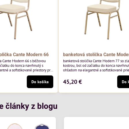
olička Cante Modern 66
banketová stolička Cante Mode
ka Cante Modern 66 s béžovou
banketová stolička Cante Modern 77 so zl
ačiatku do konca navrhnutý s
kostrou, bol od začiatku do konca navrhnut
tné a sofistikované priestory pre
ohľadom na elegantné a sofistikované prie
 béžový rám a čalúnenie Soro 02
pohostinstvá. Má zlatý rám a čalúnenie Mo
y Davis – béžová farba s mäkkým
poľskej značky Davis – béžová farba s m
45,20 €
Do košíka
Do 
na do svetlých priestorov.
povrchom je ideálna do svetlých priestoro
je klasický dizajn s modernou
Stolička kombinuje klasický dizajn s mod
odolná, pohodlná a pripravená na
funkčnosťou. Je odolná, pohodlná a pripr
tie...
každodenné použitie v...
e články z blogu