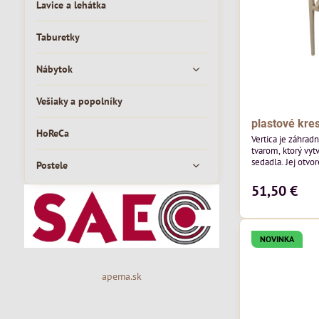
Lavice a lehátka
Taburetky
Nábytok
Vešiaky a popolníky
plastové kres
HoReCa
Vertica je záhrad
tvarom, ktorý vyt
sedadla. Jej otvor
Postele
vzdušný vzhľad a 
moderných vonkaj
51,50 €
pozornosť svojim
priestoru. Bude v
jedálenských prie
v...
NOVINKA
apema.sk