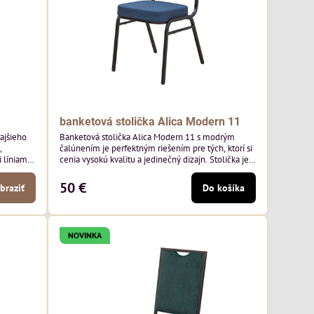
banketová stolička Alica Modern 11
kajšieho
Banketová stolička Alica Modern 11 s modrým
,
čalúnením je perfektným riešením pre tých, ktorí si
líniami.
cenia vysokú kvalitu a jedinečný dizajn. Stolička je
aoblené
výnimočná použitím vysoko kvalitného modrého
ý nádych.
čalúnenia Mossa 79 od poľského výrobcu Davis
50 €
braziť
Do košíka
jších
ktorého látka má hmotnosť 325 g/m², čo zaručuje
h stoloch
výnimočnú odolnosť a pohodlie. Okrem toho je
látka vybavená technológiou Easy-Clean, vďaka
ktorej sa ľahko...
NOVINKA