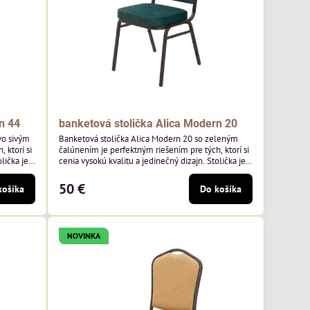
n 44
banketová stolička Alica Modern 20
vo sivým
Banketová stolička Alica Modern 20 so zeleným
 ktorí si
čalúnením je perfektným riešením pre tých, ktorí si
lička je
cenia vysokú kvalitu a jedinečný dizajn. Stolička je
mavo
výnimočná použitím vysoko kvalitného tmavo
o výrobcu
zeleného zamatového čalúnenia od poľského
50 €
košíka
Do košíka
², čo
výrobcu Davis ktorého látka má hmotnosť 390
ivá farba
g/m², čo zaručuje výnimočnú odolnosť a pohodlie.
Kostra je tmavo hnedá.
NOVINKA