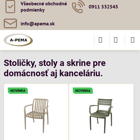
Všeobecné obchodné
0911 532545
podmienky
info​@apema​.sk
Stoličky, stoly a skrine pre
domácnosť aj kanceláriu.
NOVINKA
NOVINKA