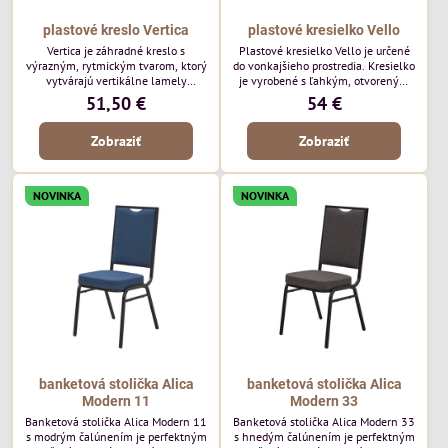
plastové kreslo Vertica
plastové kresielko Vello
Vertica je záhradné kreslo s
Plastové kresielko Vello je určené
výrazným, rytmickým tvarom, ktorý
do vonkajšieho prostredia. Kresielko
vytvárajú vertikálne lamely
je vyrobené s ľahkým, otvoreným
operadla a sedadla. Jej otvorený
tvarom a jemne kontúrovanými
51,50 €
54 €
dizajn jej dodáva ľahký, vzdušný
líniami. Horizontálne lamely
vzhľad a robí z nej perfektný
operadla a jemne zaoblené
Zobraziť
Zobraziť
doplnok moderných vonkajších
podrúčky dodávajú kresielku
priestorov. Tento model púta
ležérny, letný nádych. Tento model
pozornosť svojimi detailmi bez toho,
bude vyzerať skvele vo vonkajších
aby dominoval priestoru. Bude
jedálenských priestoroch, pri
NOVINKA
NOVINKA
vyzerať skvele vo vonkajších
reštauračných stoloch a v
jedálenských priestoroch, pri
bistrových priestoroch.
bistrových stoloch a v...
banketová stolička Alica
banketová stolička Alica
Modern 11
Modern 33
Banketová stolička Alica Modern 11
Banketová stolička Alica Modern 33
s modrým čalúnením je perfektným
s hnedým čalúnením je perfektným