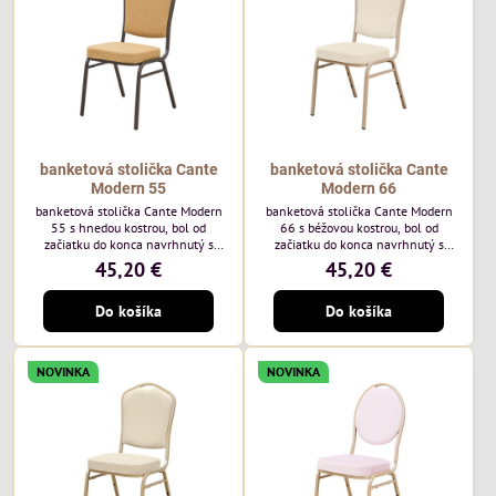
každodenné...
banketová stolička Cante
banketová stolička Cante
Modern 55
Modern 66
banketová stolička Cante Modern
banketová stolička Cante Modern
55 s hnedou kostrou, bol od
66 s béžovou kostrou, bol od
začiatku do konca navrhnutý s
začiatku do konca navrhnutý s
ohľadom na elegantné a
ohľadom na elegantné a
45,20 €
45,20 €
sofistikované priestory pre
sofistikované priestory pre
pohostinstvá. Má hnedý rám a
pohostinstvá. Má béžový rám a
Do košíka
Do košíka
medovo tónované čalúnenie Moss
čalúnenie Soro 02 od poľskej
48 od poľskej značky Davis –
značky Davis – béžová farba s
medový odtieň s mäkkým
mäkkým povrchom je ideálna do
povrchom - je ideálna do svetlých
svetlých priestorov. Stolička
NOVINKA
NOVINKA
priestorov. Stolička kombinuje
kombinuje klasický dizajn s
klasický dizajn s modernou
modernou funkčnosťou. Je odolná,
funkčnosťou. Je odolná, pohodlná a
pohodlná a pripravená na
pripravená na...
každodenné použitie...