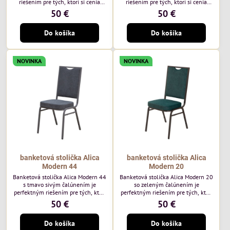
riešením pre tých, ktorí si cenia
riešením pre tých, ktorí si cenia
vysokú kvalitu a jedinečný dizajn.
vysokú kvalitu a jedinečný dizajn.
50 €
50 €
Stolička je výnimočná použitím
Stolička je výnimočná použitím
vysoko kvalitného modrého
vysoko kvalitného hnedého
Do košíka
Do košíka
čalúnenia Mossa 79 od poľského
čalúnenia Mossa 29 od poľského
výrobcu Davis ktorého látka má
výrobcu Davis ktorého látka má
hmotnosť 325 g/m², čo zaručuje
hmotnosť 325 g/m², čo zaručuje
výnimočnú odolnosť a pohodlie.
výnimočnú odolnosť a pohodlie.
NOVINKA
NOVINKA
Okrem toho je látka vybavená
Okrem toho je látka vybavená
technológiou Easy-Clean, vďaka
technológiou Easy-Clean, vďaka
ktorej sa ľahko...
ktorej sa ľahko...
banketová stolička Alica
banketová stolička Alica
Modern 44
Modern 20
Banketová stolička Alica Modern 44
Banketová stolička Alica Modern 20
s tmavo sivým čalúnením je
so zeleným čalúnením je
perfektným riešením pre tých, ktorí
perfektným riešením pre tých, ktorí
si cenia vysokú kvalitu a jedinečný
si cenia vysokú kvalitu a jedinečný
50 €
50 €
dizajn. Stolička je výnimočná
dizajn. Stolička je výnimočná
použitím vysoko kvalitného tmavo
použitím vysoko kvalitného tmavo
Do košíka
Do košíka
sivého zamatového čalúnenia od
zeleného zamatového čalúnenia od