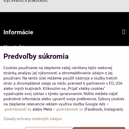
štýl, kvalitu a praktickosť.
Informácie
Kontakt
Predvoľby súkromia
Sídlo firmy :
A-PEMA, s.r.o.
Cookies používame na zlepšenie vašej návštevy tejto webovej
Hurbanová 3807/21, 03601 Martin
stránky, analýzu jej výkonnosti a zhromažďovanie údajov o jej
používaní. Na tento účel môžeme použiť nástroje a služby tretích
Prevádzka a obchodné informácie :
strán a zhromaždené údaje sa môžu preniesť k partnerom v EÚ, USA
A-PEMA, s.r.o.
alebo iných krajinách. Kliknutím na „Prijať všetky cookies“
Severná 14, 03601 Martin
vyjadrujete svoj súhlas s týmto spracovaním. Nižšie môžete nájsť
podrobné informácie alebo upraviť svoje preferencie. Súbory cookies
+421 911 532545
na zlepšenie relevancie reklám využíva služba Google Ads –
+421 903 807209
podrobnosti tu
alebo Meta –
podrobnosti tu
(Facebook, Instagram).
Zásady ochrany osobných údajov
©
2026
Copyright