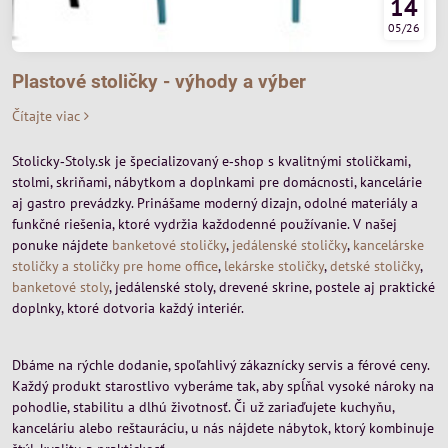
14
05/26
Plastové stoličky - výhody a výber
Čítajte viac
Stolicky‑Stoly.sk je špecializovaný e‑shop s kvalitnými stoličkami,
stolmi, skriňami, nábytkom a doplnkami pre domácnosti, kancelárie
aj gastro prevádzky. Prinášame moderný dizajn, odolné materiály a
funkčné riešenia, ktoré vydržia každodenné používanie. V našej
ponuke nájdete
banketové stoličky
,
jedálenské stoličky
,
kancelárske
stoličky a stoličky pre home office
,
lekárske stoličky
,
detské stoličky
,
banketové stoly
, jedálenské stoly, drevené skrine, postele aj praktické
doplnky, ktoré dotvoria každý interiér.
Dbáme na rýchle dodanie, spoľahlivý zákaznícky servis a férové ceny.
Každý produkt starostlivo vyberáme tak, aby spĺňal vysoké nároky na
pohodlie, stabilitu a dlhú životnosť. Či už zariaďujete kuchyňu,
kanceláriu alebo reštauráciu, u nás nájdete nábytok, ktorý kombinuje