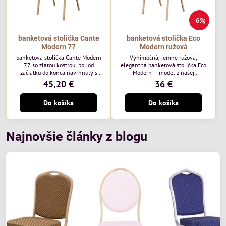
6%
banketová stolička Cante
banketová stolička Eco
Modern 77
Modern ružová
banketová stolička Cante Modern
Výnimočná, jemne ružová,
77 so zlatou kostrou, bol od
elegantná banketová stolička Eco
začiatku do konca navrhnutý s
Modern – model z našej
ohľadom na elegantné a
ekonomicky výhodnej rady. Táto
45,20 €
36 €
sofistikované priestory pre
nová verzia je ešte lepšie
pohostinstvá. Má zlatý rám a
prispôsobená potrebám moderných
Do košíka
Do košíka
čalúnenie Moss 07 od poľskej
pohostinských priestorov, ako sú
značky Davis – béžová farba s
hotely a reštaurácie. Medzi jej
mäkkým povrchom je ideálna do
charakteristické znaky patrí
svetlých priestorov. Stolička
zamatové ružové čalúnenie s
kombinuje klasický dizajn s
gramážou 210 g/m2, odolný
Najnovšie články z blogu
modernou funkčnosťou. Je odolná,
oceľový rám, stohovateľný až 19
pohodlná a pripravená na
kusov a stolička unesie až 200 kg.
každodenné použitie v...