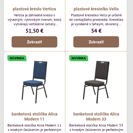
plastové kreslo Vertica
plastové kresielko Vello
Vertica je záhradné kreslo s
Plastové kresielko Vello je určené
výrazným, rytmickým tvarom, ktorý
do vonkajšieho prostredia. Kresielko
vytvárajú vertikálne lamely
je vyrobené s ľahkým, otvoreným
operadla a sedadla. Jej otvorený
tvarom a jemne kontúrovanými
51,50 €
54 €
dizajn jej dodáva ľahký, vzdušný
líniami. Horizontálne lamely
vzhľad a robí z nej perfektný
operadla a jemne zaoblené
Zobraziť
Zobraziť
doplnok moderných vonkajších
podrúčky dodávajú kresielku
priestorov. Tento model púta
ležérny, letný nádych. Tento model
pozornosť svojimi detailmi bez toho,
bude vyzerať skvele vo vonkajších
aby dominoval priestoru. Bude
jedálenských priestoroch, pri
NOVINKA
NOVINKA
vyzerať skvele vo vonkajších
reštauračných stoloch a v
jedálenských priestoroch, pri
bistrových priestoroch.
bistrových stoloch a v...
banketová stolička Alica
banketová stolička Alica
Modern 11
Modern 33
Banketová stolička Alica Modern 11
Banketová stolička Alica Modern 33
s modrým čalúnením je perfektným
s hnedým čalúnením je perfektným