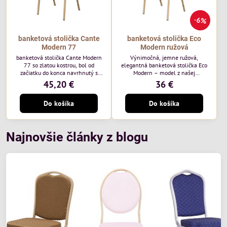
6%
banketová stolička Cante
banketová stolička Eco
Modern 77
Modern ružová
banketová stolička Cante Modern
Výnimočná, jemne ružová,
77 so zlatou kostrou, bol od
elegantná banketová stolička Eco
začiatku do konca navrhnutý s
Modern – model z našej
ohľadom na elegantné a
ekonomicky výhodnej rady. Táto
45,20 €
36 €
sofistikované priestory pre
nová verzia je ešte lepšie
pohostinstvá. Má zlatý rám a
prispôsobená potrebám moderných
Do košíka
Do košíka
čalúnenie Moss 07 od poľskej
pohostinských priestorov, ako sú
značky Davis – béžová farba s
hotely a reštaurácie. Medzi jej
mäkkým povrchom je ideálna do
charakteristické znaky patrí
svetlých priestorov. Stolička
zamatové ružové čalúnenie s
kombinuje klasický dizajn s
gramážou 210 g/m2, odolný
Najnovšie články z blogu
modernou funkčnosťou. Je odolná,
oceľový rám, stohovateľný až 19
pohodlná a pripravená na
kusov a stolička unesie až 200 kg.
každodenné použitie v...