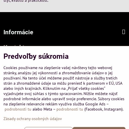
štýl, kvalitu a praktickosť.
Informácie
Kontakt
Predvoľby súkromia
Sídlo firmy :
A-PEMA, s.r.o.
Cookies používame na zlepšenie vašej návštevy tejto webovej
Hurbanová 3807/21, 03601 Martin
stránky, analýzu jej výkonnosti a zhromažďovanie údajov o jej
používaní. Na tento účel môžeme použiť nástroje a služby tretích
Prevádzka a obchodné informácie :
strán a zhromaždené údaje sa môžu preniesť k partnerom v EÚ, USA
A-PEMA, s.r.o.
alebo iných krajinách. Kliknutím na „Prijať všetky cookies“
Severná 14, 03601 Martin
vyjadrujete svoj súhlas s týmto spracovaním. Nižšie môžete nájsť
podrobné informácie alebo upraviť svoje preferencie. Súbory cookies
+421 911 532545
na zlepšenie relevancie reklám využíva služba Google Ads –
+421 903 807209
podrobnosti tu
alebo Meta –
podrobnosti tu
(Facebook, Instagram).
Zásady ochrany osobných údajov
©
2026
Copyright