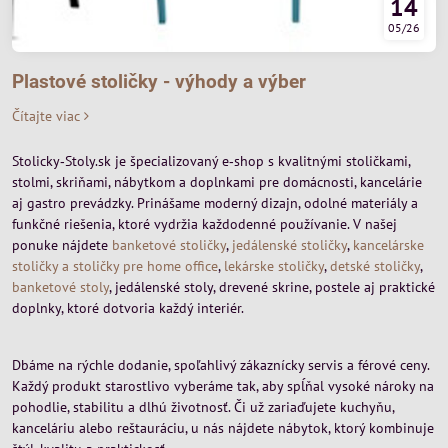
14
05/26
Plastové stoličky - výhody a výber
Čítajte viac
Stolicky‑Stoly.sk je špecializovaný e‑shop s kvalitnými stoličkami,
stolmi, skriňami, nábytkom a doplnkami pre domácnosti, kancelárie
aj gastro prevádzky. Prinášame moderný dizajn, odolné materiály a
funkčné riešenia, ktoré vydržia každodenné používanie. V našej
ponuke nájdete
banketové stoličky
,
jedálenské stoličky
,
kancelárske
stoličky a stoličky pre home office
,
lekárske stoličky
,
detské stoličky
,
banketové stoly
, jedálenské stoly, drevené skrine, postele aj praktické
doplnky, ktoré dotvoria každý interiér.
Dbáme na rýchle dodanie, spoľahlivý zákaznícky servis a férové ceny.
Každý produkt starostlivo vyberáme tak, aby spĺňal vysoké nároky na
pohodlie, stabilitu a dlhú životnosť. Či už zariaďujete kuchyňu,
kanceláriu alebo reštauráciu, u nás nájdete nábytok, ktorý kombinuje