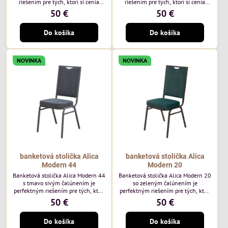
riešením pre tých, ktorí si cenia
riešením pre tých, ktorí si cenia
vysokú kvalitu a jedinečný dizajn.
vysokú kvalitu a jedinečný dizajn.
50 €
50 €
Stolička je výnimočná použitím
Stolička je výnimočná použitím
vysoko kvalitného modrého
vysoko kvalitného hnedého
Do košíka
Do košíka
čalúnenia Mossa 79 od poľského
čalúnenia Mossa 29 od poľského
výrobcu Davis ktorého látka má
výrobcu Davis ktorého látka má
hmotnosť 325 g/m², čo zaručuje
hmotnosť 325 g/m², čo zaručuje
výnimočnú odolnosť a pohodlie.
výnimočnú odolnosť a pohodlie.
NOVINKA
NOVINKA
Okrem toho je látka vybavená
Okrem toho je látka vybavená
technológiou Easy-Clean, vďaka
technológiou Easy-Clean, vďaka
ktorej sa ľahko...
ktorej sa ľahko...
banketová stolička Alica
banketová stolička Alica
Modern 44
Modern 20
Banketová stolička Alica Modern 44
Banketová stolička Alica Modern 20
s tmavo sivým čalúnením je
so zeleným čalúnením je
perfektným riešením pre tých, ktorí
perfektným riešením pre tých, ktorí
si cenia vysokú kvalitu a jedinečný
si cenia vysokú kvalitu a jedinečný
50 €
50 €
dizajn. Stolička je výnimočná
dizajn. Stolička je výnimočná
použitím vysoko kvalitného tmavo
použitím vysoko kvalitného tmavo
Do košíka
Do košíka
sivého zamatového čalúnenia od
zeleného zamatového čalúnenia od