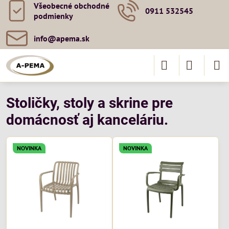
Všeobecné obchodné
0911 532545
podmienky
info​@apema​.sk
Stoličky, stoly a skrine pre
domácnosť aj kanceláriu.
NOVINKA
NOVINKA