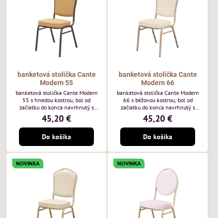
každodenné...
banketová stolička Cante
banketová stolička Cante
Modern 55
Modern 66
banketová stolička Cante Modern
banketová stolička Cante Modern
55 s hnedou kostrou, bol od
66 s béžovou kostrou, bol od
začiatku do konca navrhnutý s
začiatku do konca navrhnutý s
ohľadom na elegantné a
ohľadom na elegantné a
45,20 €
45,20 €
sofistikované priestory pre
sofistikované priestory pre
pohostinstvá. Má hnedý rám a
pohostinstvá. Má béžový rám a
Do košíka
Do košíka
medovo tónované čalúnenie Moss
čalúnenie Soro 02 od poľskej
48 od poľskej značky Davis –
značky Davis – béžová farba s
medový odtieň s mäkkým
mäkkým povrchom je ideálna do
povrchom - je ideálna do svetlých
svetlých priestorov. Stolička
NOVINKA
NOVINKA
priestorov. Stolička kombinuje
kombinuje klasický dizajn s
klasický dizajn s modernou
modernou funkčnosťou. Je odolná,
funkčnosťou. Je odolná, pohodlná a
pohodlná a pripravená na
pripravená na...
každodenné použitie...