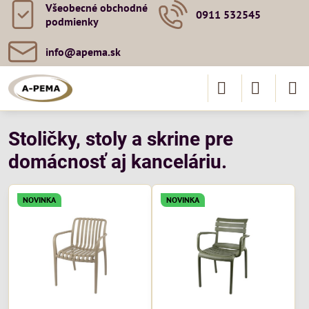
Všeobecné obchodné
0911 532545
podmienky
info​@apema​.sk
Stoličky, stoly a skrine pre
domácnosť aj kanceláriu.
NOVINKA
NOVINKA