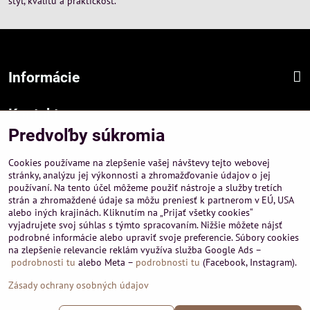
štýl, kvalitu a praktickosť.
Informácie
Kontakt
Predvoľby súkromia
Sídlo firmy :
A-PEMA, s.r.o.
Cookies používame na zlepšenie vašej návštevy tejto webovej
Hurbanová 3807/21, 03601 Martin
stránky, analýzu jej výkonnosti a zhromažďovanie údajov o jej
používaní. Na tento účel môžeme použiť nástroje a služby tretích
Prevádzka a obchodné informácie :
strán a zhromaždené údaje sa môžu preniesť k partnerom v EÚ, USA
A-PEMA, s.r.o.
alebo iných krajinách. Kliknutím na „Prijať všetky cookies“
Severná 14, 03601 Martin
vyjadrujete svoj súhlas s týmto spracovaním. Nižšie môžete nájsť
podrobné informácie alebo upraviť svoje preferencie. Súbory cookies
+421 911 532545
na zlepšenie relevancie reklám využíva služba Google Ads –
+421 903 807209
podrobnosti tu
alebo Meta –
podrobnosti tu
(Facebook, Instagram).
Zásady ochrany osobných údajov
©
2026
Copyright