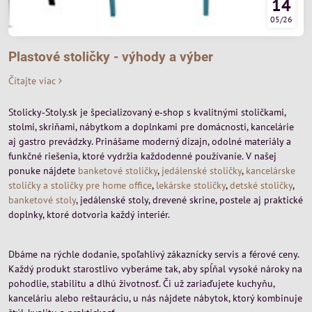
14
05/26
Plastové stoličky - výhody a výber
Čítajte viac
Stolicky‑Stoly.sk je špecializovaný e‑shop s kvalitnými stoličkami,
stolmi, skriňami, nábytkom a doplnkami pre domácnosti, kancelárie
aj gastro prevádzky. Prinášame moderný dizajn, odolné materiály a
funkčné riešenia, ktoré vydržia každodenné používanie. V našej
ponuke nájdete
banketové stoličky
,
jedálenské stoličky
,
kancelárske
stoličky a stoličky pre home office
,
lekárske stoličky
,
detské stoličky
,
banketové stoly
, jedálenské stoly, drevené skrine, postele aj praktické
doplnky, ktoré dotvoria každý interiér.
Dbáme na rýchle dodanie, spoľahlivý zákaznícky servis a férové ceny.
Každý produkt starostlivo vyberáme tak, aby spĺňal vysoké nároky na
pohodlie, stabilitu a dlhú životnosť. Či už zariaďujete kuchyňu,
kanceláriu alebo reštauráciu, u nás nájdete nábytok, ktorý kombinuje