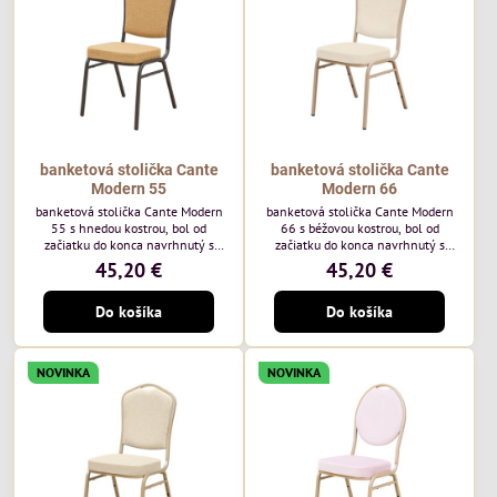
každodenné...
banketová stolička Cante
banketová stolička Cante
Modern 55
Modern 66
banketová stolička Cante Modern
banketová stolička Cante Modern
55 s hnedou kostrou, bol od
66 s béžovou kostrou, bol od
začiatku do konca navrhnutý s
začiatku do konca navrhnutý s
ohľadom na elegantné a
ohľadom na elegantné a
45,20 €
45,20 €
sofistikované priestory pre
sofistikované priestory pre
pohostinstvá. Má hnedý rám a
pohostinstvá. Má béžový rám a
Do košíka
Do košíka
medovo tónované čalúnenie Moss
čalúnenie Soro 02 od poľskej
48 od poľskej značky Davis –
značky Davis – béžová farba s
medový odtieň s mäkkým
mäkkým povrchom je ideálna do
povrchom - je ideálna do svetlých
svetlých priestorov. Stolička
NOVINKA
NOVINKA
priestorov. Stolička kombinuje
kombinuje klasický dizajn s
klasický dizajn s modernou
modernou funkčnosťou. Je odolná,
funkčnosťou. Je odolná, pohodlná a
pohodlná a pripravená na
pripravená na...
každodenné použitie...