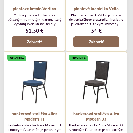
plastové kreslo Vertica
plastové kresielko Vello
Vertica je záhradné kreslo s
Plastové kresielko Vello je určené
výrazným, rytmickým tvarom, ktorý
do vonkajšieho prostredia. Kresielko
vytvárajú vertikálne lamely
je vyrobené s ľahkým, otvoreným
operadla a sedadla. Jej otvorený
tvarom a jemne kontúrovanými
51,50 €
54 €
dizajn jej dodáva ľahký, vzdušný
líniami. Horizontálne lamely
vzhľad a robí z nej perfektný
operadla a jemne zaoblené
Zobraziť
Zobraziť
doplnok moderných vonkajších
podrúčky dodávajú kresielku
priestorov. Tento model púta
ležérny, letný nádych. Tento model
pozornosť svojimi detailmi bez toho,
bude vyzerať skvele vo vonkajších
aby dominoval priestoru. Bude
jedálenských priestoroch, pri
NOVINKA
NOVINKA
vyzerať skvele vo vonkajších
reštauračných stoloch a v
jedálenských priestoroch, pri
bistrových priestoroch.
bistrových stoloch a v...
banketová stolička Alica
banketová stolička Alica
Modern 11
Modern 33
Banketová stolička Alica Modern 11
Banketová stolička Alica Modern 33
s modrým čalúnením je perfektným
s hnedým čalúnením je perfektným