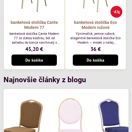
6%
banketová stolička Cante
banketová stolička Eco
Modern 77
Modern ružová
banketová stolička Cante Modern
Výnimočná, jemne ružová,
77 so zlatou kostrou, bol od
elegantná banketová stolička Eco
začiatku do konca navrhnutý s
Modern – model z našej
ohľadom na elegantné a
ekonomicky výhodnej rady. Táto
45,20 €
36 €
sofistikované priestory pre
nová verzia je ešte lepšie
pohostinstvá. Má zlatý rám a
prispôsobená potrebám moderných
Do košíka
Do košíka
čalúnenie Moss 07 od poľskej
pohostinských priestorov, ako sú
značky Davis – béžová farba s
hotely a reštaurácie. Medzi jej
mäkkým povrchom je ideálna do
charakteristické znaky patrí
svetlých priestorov. Stolička
zamatové ružové čalúnenie s
kombinuje klasický dizajn s
gramážou 210 g/m2, odolný
Najnovšie články z blogu
modernou funkčnosťou. Je odolná,
oceľový rám, stohovateľný až 19
pohodlná a pripravená na
kusov a stolička unesie až 200 kg.
každodenné použitie v...