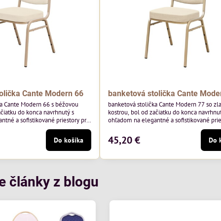
olička Cante Modern 66
banketová stolička Cante Mode
ka Cante Modern 66 s béžovou
banketová stolička Cante Modern 77 so zl
ačiatku do konca navrhnutý s
kostrou, bol od začiatku do konca navrhnut
tné a sofistikované priestory pre
ohľadom na elegantné a sofistikované prie
 béžový rám a čalúnenie Soro 02
pohostinstvá. Má zlatý rám a čalúnenie Mo
y Davis – béžová farba s mäkkým
poľskej značky Davis – béžová farba s m
45,20 €
Do košíka
Do 
na do svetlých priestorov.
povrchom je ideálna do svetlých priestoro
je klasický dizajn s modernou
Stolička kombinuje klasický dizajn s mod
odolná, pohodlná a pripravená na
funkčnosťou. Je odolná, pohodlná a pripr
tie...
každodenné použitie v...
e články z blogu