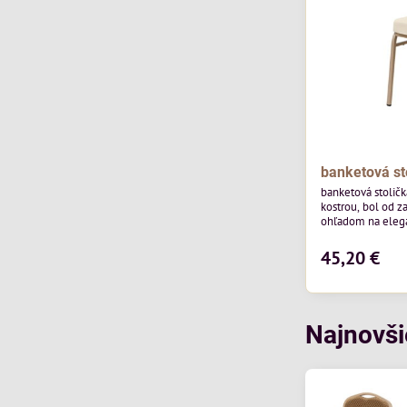
banketová st
banketová stolič
kostrou, bol od z
ohľadom na elegan
pohostinstvá. Má
od poľskej značk
45,20 €
povrchom je ideál
Stolička kombinu
funkčnosťou. Je 
každodenné použi
Najnovši