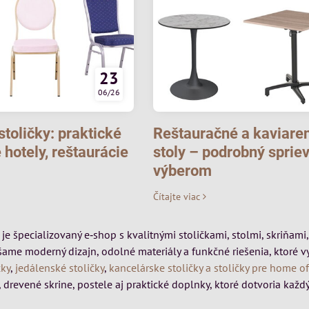
23
06/26
toličky: praktické
Reštauračné a kaviare
 hotely, reštaurácie
stoly – podrobný sprie
výberom
Čítajte viac
k je špecializovaný e‑shop s kvalitnými stoličkami, stolmi, skriňa
šame moderný dizajn, odolné materiály a funkčné riešenia, ktoré 
čky
,
jedálenské stoličky
,
kancelárske stoličky a stoličky pre home of
 drevené skrine, postele aj praktické doplnky, ktoré dotvoria každý 