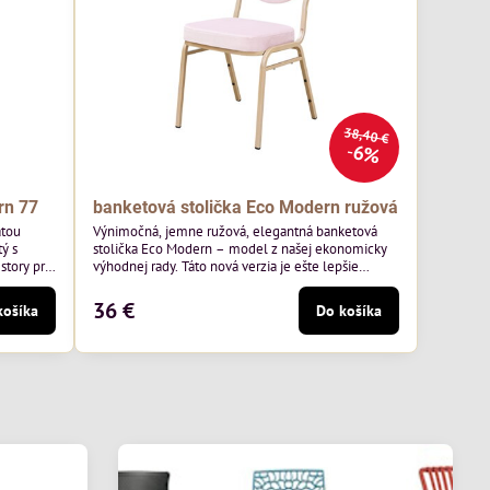
38,40 €
6%
rn 77
banketová stolička Eco Modern ružová
atou
Výnimočná, jemne ružová, elegantná banketová
ý s
stolička Eco Modern – model z našej ekonomicky
story pre
výhodnej rady. Táto nová verzia je ešte lepšie
ss 07 od
prispôsobená potrebám moderných pohostinských
äkkým
priestorov, ako sú hotely a reštaurácie. Medzi jej
36 €
košíka
Do košíka
v.
charakteristické znaky patrí zamatové ružové
ernou
čalúnenie s gramážou 210 g/m2, odolný oceľový
avená na
rám, stohovateľný až 19 kusov a stolička unesie až
200 kg.