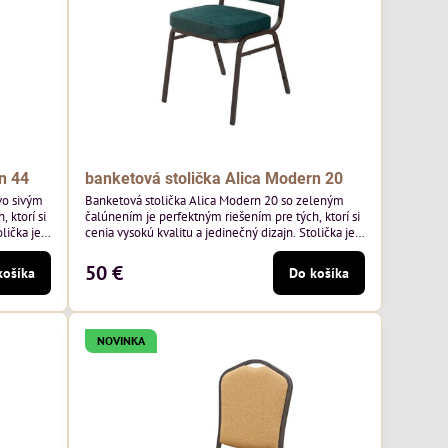
n 44
banketová stolička Alica Modern 20
vo sivým
Banketová stolička Alica Modern 20 so zeleným
 ktorí si
čalúnením je perfektným riešením pre tých, ktorí si
lička je
cenia vysokú kvalitu a jedinečný dizajn. Stolička je
mavo
výnimočná použitím vysoko kvalitného tmavo
o výrobcu
zeleného zamatového čalúnenia od poľského
50 €
košíka
Do košíka
², čo
výrobcu Davis ktorého látka má hmotnosť 390
ivá farba
g/m², čo zaručuje výnimočnú odolnosť a pohodlie.
Kostra je tmavo hnedá.
NOVINKA