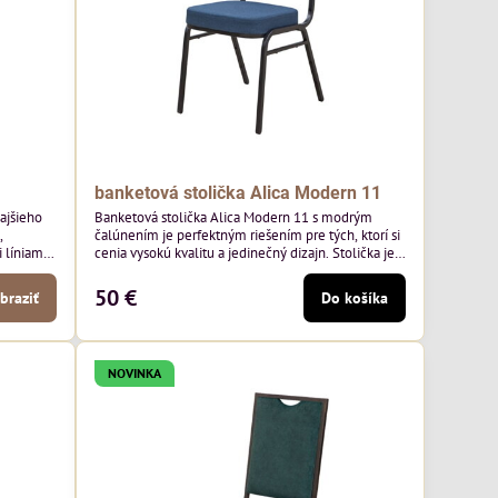
banketová stolička Alica Modern 11
kajšieho
Banketová stolička Alica Modern 11 s modrým
,
čalúnením je perfektným riešením pre tých, ktorí si
líniami.
cenia vysokú kvalitu a jedinečný dizajn. Stolička je
aoblené
výnimočná použitím vysoko kvalitného modrého
ý nádych.
čalúnenia Mossa 79 od poľského výrobcu Davis
50 €
braziť
Do košíka
jších
ktorého látka má hmotnosť 325 g/m², čo zaručuje
h stoloch
výnimočnú odolnosť a pohodlie. Okrem toho je
látka vybavená technológiou Easy-Clean, vďaka
ktorej sa ľahko...
NOVINKA