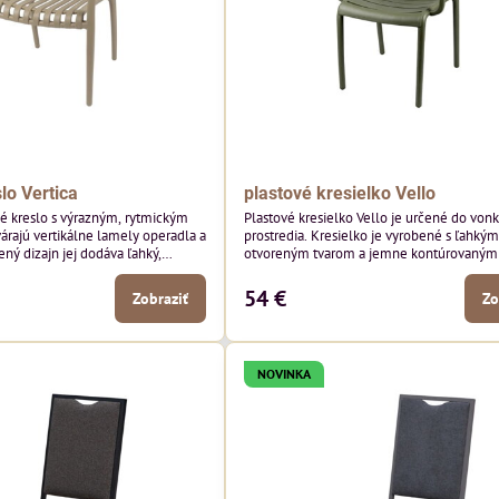
lo Vertica
plastové kresielko Vello
né kreslo s výrazným, rytmickým
Plastové kresielko Vello je určené do von
várajú vertikálne lamely operadla a
prostredia. Kresielko je vyrobené s ľahkým
ený dizajn jej dodáva ľahký,
otvoreným tvarom a jemne kontúrovanými 
robí z nej perfektný doplnok
Horizontálne lamely operadla a jemne z
ších priestorov. Tento model púta
podrúčky dodávajú kresielku ležérny, letn
54 €
Zobraziť
Zo
i detailmi bez toho, aby dominoval
Tento model bude vyzerať skvele vo vonka
yzerať skvele vo vonkajších
jedálenských priestoroch, pri reštauračnýc
storoch, pri bistrových stoloch a
a v bistrových priestoroch.
NOVINKA