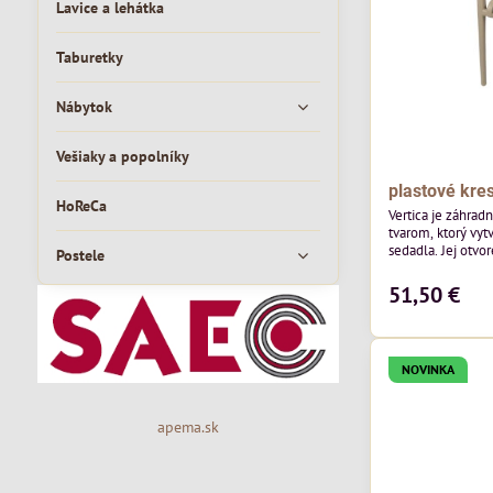
Lavice a lehátka
Taburetky
Nábytok
Vešiaky a popolníky
plastové kres
HoReCa
Vertica je záhrad
tvarom, ktorý vyt
sedadla. Jej otvor
Postele
vzdušný vzhľad a 
moderných vonkaj
51,50 €
pozornosť svojim
priestoru. Bude v
jedálenských prie
v...
NOVINKA
apema.sk