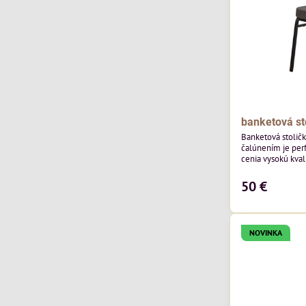
banketová st
Banketová stolič
čalúnením je perf
cenia vysokú kvali
výnimočná použi
čalúnenia Mossa 29 od poľského výrobcu Davis
50 €
ktorého látka má
výnimočnú odolno
látka vybavená t
ktorej sa ľahko...
NOVINKA