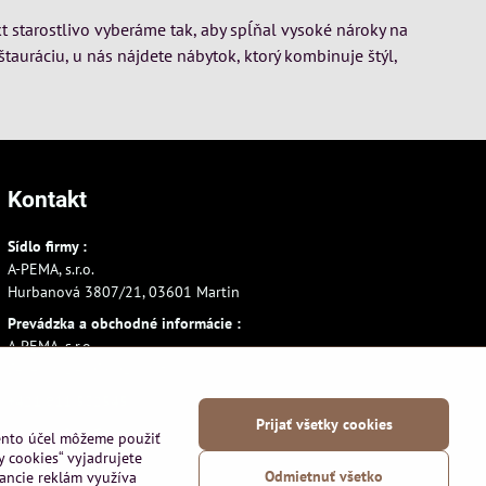
t starostlivo vyberáme tak, aby spĺňal vysoké nároky na
štauráciu, u nás nájdete nábytok, ktorý kombinuje štýl,
Kontakt
Sídlo firmy :
A-PEMA, s.r.o.
Hurbanová 3807/21, 03601 Martin
Prevádzka a obchodné informácie :
A-PEMA, s.r.o.
Severná 14, 03601 Martin
+421 911 532545
Prijať všetky cookies
+421 903 807209
tento účel môžeme použiť
y cookies“ vyjadrujete
Odmietnuť všetko
vancie reklám využíva