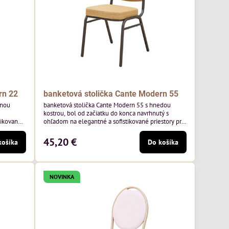
rn 22
banketová stolička Cante Modern 55
tnou
banketová stolička Cante Modern 55 s hnedou
kostrou, bol od začiatku do konca navrhnutý s
tikované
ohľadom na elegantné a sofistikované priestory pre
ny rám a
pohostinstvá. Má hnedý rám a medovo tónované
oľskej
čalúnenie Moss 48 od poľskej značky Davis –
45,20 €
košíka
Do košíka
medový odtieň s mäkkým povrchom - je ideálna do
 klasický
svetlých priestorov. Stolička kombinuje klasický
,
dizajn s modernou funkčnosťou. Je odolná,
pohodlná a pripravená na...
NOVINKA