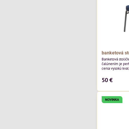
banketová st
Banketová stolič
čalúnením je perf
cenia vysokú kvali
výnimočná použi
zamatového čalún
50 €
ktorého látka má
výnimočnú odolno
NOVINKA