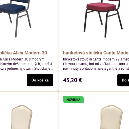
olička Alica Modern 30
banketová stolička Cante Mode
ka Alica Modern 30 s modrým
banketová stolička Cante Modern 22 s ma
ektným riešením pre tých, ktorí si
čiernou kostrou, bol od začiatku do konca
tu a jedinečný dizajn. Stolička je
navrhnutý s ohľadom na elegantné a sofis
tím vysoko kvalitného modrého
priestory pre pohostinstvá. Má matný čier
enia od poľského výrobcu Davis
bordová zamatové čalúnenie Soro 68 od p
45,20 €
Do košíka
Do 
 hmotnosť 390 g/m², čo zaručuje
značky Davis – bordový odtieň s mäkkým
sť a pohodlie.
zamatovým povrchom. Stolička kombinuje
dizajn s modernou funkčnosťou. Je odolná
pohodlná a pripravená na každodenné...
NOVINKA