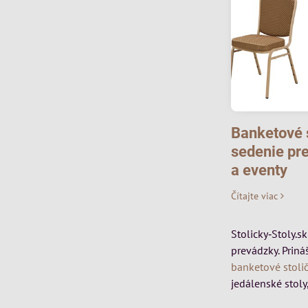
Banketové s
sedenie pre
a eventy
Čítajte viac
Stolicky‑Stoly.s
prevádzky. Priná
banketové stoli
jedálenské stoly,