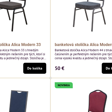
olička Alica Modern 33
banketová stolička Alica Moder
ka Alica Modern 33 s hnedým
Banketová stolička Alica Modern 44 s tma
ektným riešením pre tých, ktorí si
čalúnením je perfektným riešením pre tých,
tu a jedinečný dizajn. Stolička je
cenia vysokú kvalitu a jedinečný dizajn. Sto
tím vysoko kvalitného hnedého
výnimočná použitím vysoko kvalitného t
sivého zamatového čalúnenia od poľskéh
50 €
Do košíka
Do 
 hmotnosť 325 g/m², čo zaručuje
Davis ktorého látka má hmotnosť 390 g/m
sť a pohodlie. Okrem toho je
zaručuje výnimočnú odolnosť a pohodlie. S
echnológiou Easy-Clean, vďaka
kostry.
NOVINKA