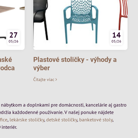
27
14
05/26
05/26
nské
Plastové stoličky - výhody a
vodca
výber
Čítajte viac
mi, nábytkom a doplnkami pre domácnosti, kancelárie aj gastro
vydržia každodenné používanie. V našej ponuke nájdete
fice
,
lekárske stoličky
,
detské stoličky
,
banketové stoly
,
interiér.