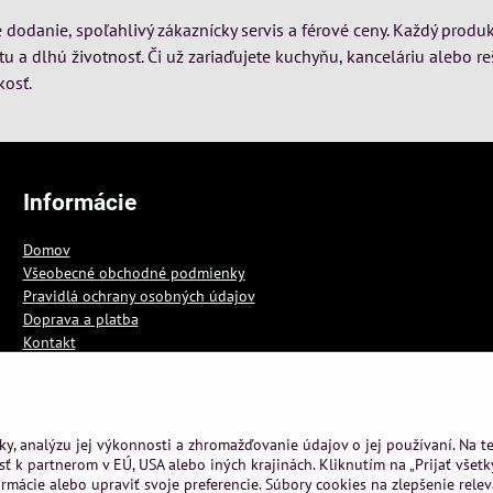
dodanie, spoľahlivý zákaznícky servis a férové ceny. Každý produk
itu a dlhú životnosť. Či už zariaďujete kuchyňu, kanceláriu alebo re
kosť.
Informácie
Domov
Všeobecné obchodné podmienky
Pravidlá ochrany osobných údajov
Doprava a platba
Kontakt
Blog
ky, analýzu jej výkonnosti a zhromažďovanie údajov o jej používaní. Na 
ť k partnerom v EÚ, USA alebo iných krajinách. Kliknutím na „Prijať všetk
rmácie alebo upraviť svoje preferencie. Súbory cookies na zlepšenie rele