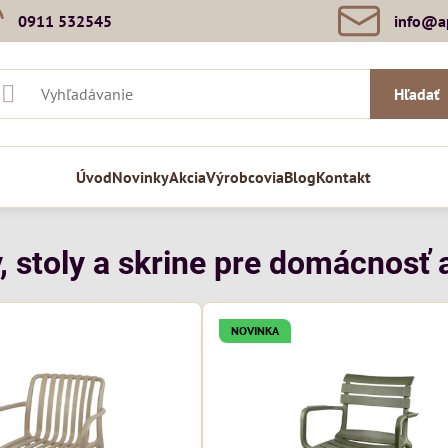
0911 532545
info​@a
Hľadať
Úvod
Novinky
Akcia
Výrobcovia
Blog
Kontakt
, stoly a skrine pre domácnosť a
NOVINKA