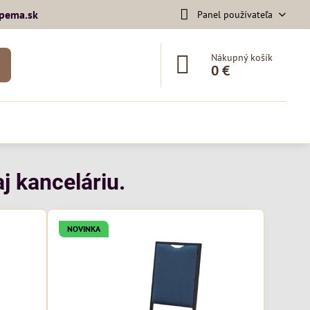
pema​.sk
Panel používateľa
Nákupný košík
0 €
j kanceláriu.
NOVINKA