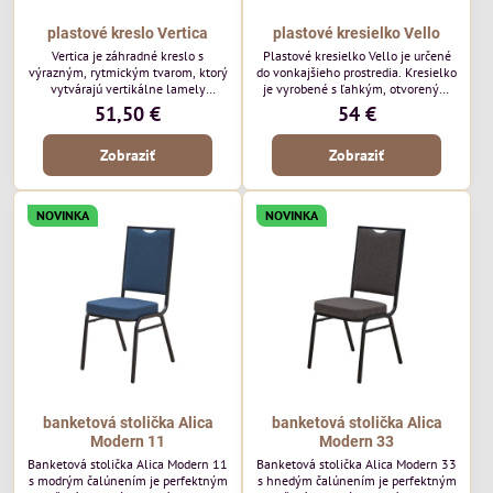
plastové kreslo Vertica
plastové kresielko Vello
Vertica je záhradné kreslo s
Plastové kresielko Vello je určené
výrazným, rytmickým tvarom, ktorý
do vonkajšieho prostredia. Kresielko
vytvárajú vertikálne lamely
je vyrobené s ľahkým, otvoreným
operadla a sedadla. Jej otvorený
tvarom a jemne kontúrovanými
51,50 €
54 €
dizajn jej dodáva ľahký, vzdušný
líniami. Horizontálne lamely
vzhľad a robí z nej perfektný
operadla a jemne zaoblené
Zobraziť
Zobraziť
doplnok moderných vonkajších
podrúčky dodávajú kresielku
priestorov. Tento model púta
ležérny, letný nádych. Tento model
pozornosť svojimi detailmi bez toho,
bude vyzerať skvele vo vonkajších
aby dominoval priestoru. Bude
jedálenských priestoroch, pri
NOVINKA
NOVINKA
vyzerať skvele vo vonkajších
reštauračných stoloch a v
jedálenských priestoroch, pri
bistrových priestoroch.
bistrových stoloch a v...
banketová stolička Alica
banketová stolička Alica
Modern 11
Modern 33
Banketová stolička Alica Modern 11
Banketová stolička Alica Modern 33
s modrým čalúnením je perfektným
s hnedým čalúnením je perfektným