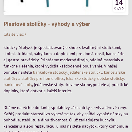
14
05/26
Plastové stoličky - výhody a výber
Čítajte viac
Stolicky‑Stoly.sk je špecializovaný e‑shop s kvalitnými stoličkami,
stolmi, skriňami, nábytkom a doplnkami pre domácnosti, kancelárie
aj gastro prevádzky. Prinášame moderný dizajn, odolné materiály a
funkčné riešenia, ktoré vydržia každodenné používanie. V našej
ponuke nájdete
banketové stoličky
,
jedálenské stoličky
,
kancelárske
stoličky a stoličky pre home office
,
lekárske stoličky
,
detské stoličky
,
banketové stoly
, jedálenské stoly, drevené skrine, postele aj praktické
doplnky, ktoré dotvoria každý interiér.
Dbáme na rýchle dodanie, spoľahlivý zákaznícky servis a férové ceny.
Každý produkt starostlivo vyberáme tak, aby spĺňal vysoké nároky na
pohodlie, stabilitu a dlhú životnosť. Či už zariaďujete kuchyňu,
kanceláriu alebo reštauráciu, u nás nájdete nábytok, ktorý kombinuje