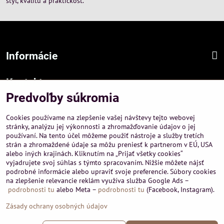
štýl, kvalitu a praktickosť.
Informácie
Kontakt
Predvoľby súkromia
Sídlo firmy :
A-PEMA, s.r.o.
Cookies používame na zlepšenie vašej návštevy tejto webovej
Hurbanová 3807/21, 03601 Martin
stránky, analýzu jej výkonnosti a zhromažďovanie údajov o jej
používaní. Na tento účel môžeme použiť nástroje a služby tretích
Prevádzka a obchodné informácie :
strán a zhromaždené údaje sa môžu preniesť k partnerom v EÚ, USA
A-PEMA, s.r.o.
alebo iných krajinách. Kliknutím na „Prijať všetky cookies“
Severná 14, 03601 Martin
vyjadrujete svoj súhlas s týmto spracovaním. Nižšie môžete nájsť
podrobné informácie alebo upraviť svoje preferencie. Súbory cookies
+421 911 532545
na zlepšenie relevancie reklám využíva služba Google Ads –
+421 903 807209
podrobnosti tu
alebo Meta –
podrobnosti tu
(Facebook, Instagram).
Zásady ochrany osobných údajov
©
2026
Copyright