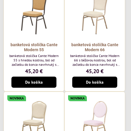
každodenné...
banketová stolička Cante
banketová stolička Cante
Modern 55
Modern 66
banketová stolička Cante Modern
banketová stolička Cante Modern
55 s hnedou kostrou, bol od
66 s béžovou kostrou, bol od
začiatku do konca navrhnutý s
začiatku do konca navrhnutý s
ohľadom na elegantné a
ohľadom na elegantné a
45,20 €
45,20 €
sofistikované priestory pre
sofistikované priestory pre
pohostinstvá. Má hnedý rám a
pohostinstvá. Má béžový rám a
Do košíka
Do košíka
medovo tónované čalúnenie Moss
čalúnenie Soro 02 od poľskej
48 od poľskej značky Davis –
značky Davis – béžová farba s
medový odtieň s mäkkým
mäkkým povrchom je ideálna do
povrchom - je ideálna do svetlých
svetlých priestorov. Stolička
NOVINKA
NOVINKA
priestorov. Stolička kombinuje
kombinuje klasický dizajn s
klasický dizajn s modernou
modernou funkčnosťou. Je odolná,
funkčnosťou. Je odolná, pohodlná a
pohodlná a pripravená na
pripravená na...
každodenné použitie...