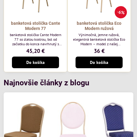
6%
banketová stolička Cante
banketová stolička Eco
Modern 77
Modern ružová
banketová stolička Cante Modern
Výnimočná, jemne ružová,
77 so zlatou kostrou, bol od
elegantná banketová stolička Eco
začiatku do konca navrhnutý s
Modern – model z našej
ohľadom na elegantné a
ekonomicky výhodnej rady. Táto
45,20 €
36 €
sofistikované priestory pre
nová verzia je ešte lepšie
pohostinstvá. Má zlatý rám a
prispôsobená potrebám moderných
Do košíka
Do košíka
čalúnenie Moss 07 od poľskej
pohostinských priestorov, ako sú
značky Davis – béžová farba s
hotely a reštaurácie. Medzi jej
mäkkým povrchom je ideálna do
charakteristické znaky patrí
svetlých priestorov. Stolička
zamatové ružové čalúnenie s
kombinuje klasický dizajn s
gramážou 210 g/m2, odolný
Najnovšie články z blogu
modernou funkčnosťou. Je odolná,
oceľový rám, stohovateľný až 19
pohodlná a pripravená na
kusov a stolička unesie až 200 kg.
každodenné použitie v...