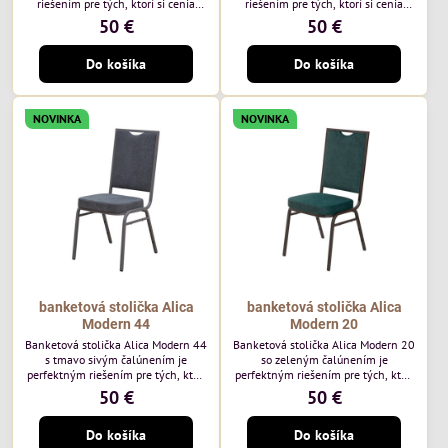
riešením pre tých, ktorí si cenia
riešením pre tých, ktorí si cenia
vysokú kvalitu a jedinečný dizajn.
vysokú kvalitu a jedinečný dizajn.
50 €
50 €
Stolička je výnimočná použitím
Stolička je výnimočná použitím
vysoko kvalitného modrého
vysoko kvalitného hnedého
Do košíka
Do košíka
čalúnenia Mossa 79 od poľského
čalúnenia Mossa 29 od poľského
výrobcu Davis ktorého látka má
výrobcu Davis ktorého látka má
hmotnosť 325 g/m², čo zaručuje
hmotnosť 325 g/m², čo zaručuje
výnimočnú odolnosť a pohodlie.
výnimočnú odolnosť a pohodlie.
NOVINKA
NOVINKA
Okrem toho je látka vybavená
Okrem toho je látka vybavená
technológiou Easy-Clean, vďaka
technológiou Easy-Clean, vďaka
ktorej sa ľahko...
ktorej sa ľahko...
banketová stolička Alica
banketová stolička Alica
Modern 44
Modern 20
Banketová stolička Alica Modern 44
Banketová stolička Alica Modern 20
s tmavo sivým čalúnením je
so zeleným čalúnením je
perfektným riešením pre tých, ktorí
perfektným riešením pre tých, ktorí
si cenia vysokú kvalitu a jedinečný
si cenia vysokú kvalitu a jedinečný
50 €
50 €
dizajn. Stolička je výnimočná
dizajn. Stolička je výnimočná
použitím vysoko kvalitného tmavo
použitím vysoko kvalitného tmavo
Do košíka
Do košíka
sivého zamatového čalúnenia od
zeleného zamatového čalúnenia od