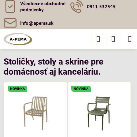
Všeobecné obchodné
0911 532545
podmienky
info​@apema​.sk
Stoličky, stoly a skrine pre
domácnosť aj kanceláriu.
NOVINKA
NOVINKA