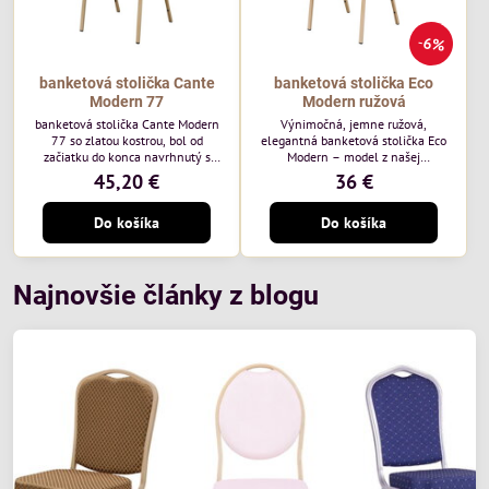
6%
banketová stolička Cante
banketová stolička Eco
Modern 77
Modern ružová
banketová stolička Cante Modern
Výnimočná, jemne ružová,
77 so zlatou kostrou, bol od
elegantná banketová stolička Eco
začiatku do konca navrhnutý s
Modern – model z našej
ohľadom na elegantné a
ekonomicky výhodnej rady. Táto
45,20 €
36 €
sofistikované priestory pre
nová verzia je ešte lepšie
pohostinstvá. Má zlatý rám a
prispôsobená potrebám moderných
Do košíka
Do košíka
čalúnenie Moss 07 od poľskej
pohostinských priestorov, ako sú
značky Davis – béžová farba s
hotely a reštaurácie. Medzi jej
mäkkým povrchom je ideálna do
charakteristické znaky patrí
svetlých priestorov. Stolička
zamatové ružové čalúnenie s
kombinuje klasický dizajn s
gramážou 210 g/m2, odolný
Najnovšie články z blogu
modernou funkčnosťou. Je odolná,
oceľový rám, stohovateľný až 19
pohodlná a pripravená na
kusov a stolička unesie až 200 kg.
každodenné použitie v...