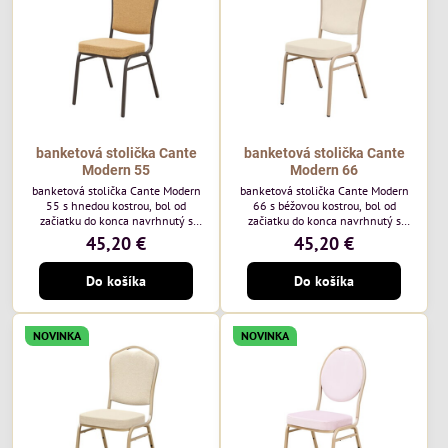
každodenné...
banketová stolička Cante
banketová stolička Cante
Modern 55
Modern 66
banketová stolička Cante Modern
banketová stolička Cante Modern
55 s hnedou kostrou, bol od
66 s béžovou kostrou, bol od
začiatku do konca navrhnutý s
začiatku do konca navrhnutý s
ohľadom na elegantné a
ohľadom na elegantné a
45,20 €
45,20 €
sofistikované priestory pre
sofistikované priestory pre
pohostinstvá. Má hnedý rám a
pohostinstvá. Má béžový rám a
Do košíka
Do košíka
medovo tónované čalúnenie Moss
čalúnenie Soro 02 od poľskej
48 od poľskej značky Davis –
značky Davis – béžová farba s
medový odtieň s mäkkým
mäkkým povrchom je ideálna do
povrchom - je ideálna do svetlých
svetlých priestorov. Stolička
NOVINKA
NOVINKA
priestorov. Stolička kombinuje
kombinuje klasický dizajn s
klasický dizajn s modernou
modernou funkčnosťou. Je odolná,
funkčnosťou. Je odolná, pohodlná a
pohodlná a pripravená na
pripravená na...
každodenné použitie...