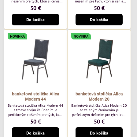
riešením pre tých, ktorí si cenia
riešením pre tých, ktorí si cenia
vysokú kvalitu a jedinečný dizajn.
vysokú kvalitu a jedinečný dizajn.
50 €
50 €
Stolička je výnimočná použitím
Stolička je výnimočná použitím
vysoko kvalitného modrého
vysoko kvalitného hnedého
Do košíka
Do košíka
čalúnenia Mossa 79 od poľského
čalúnenia Mossa 29 od poľského
výrobcu Davis ktorého látka má
výrobcu Davis ktorého látka má
hmotnosť 325 g/m², čo zaručuje
hmotnosť 325 g/m², čo zaručuje
výnimočnú odolnosť a pohodlie.
výnimočnú odolnosť a pohodlie.
NOVINKA
NOVINKA
Okrem toho je látka vybavená
Okrem toho je látka vybavená
technológiou Easy-Clean, vďaka
technológiou Easy-Clean, vďaka
ktorej sa ľahko...
ktorej sa ľahko...
banketová stolička Alica
banketová stolička Alica
Modern 44
Modern 20
Banketová stolička Alica Modern 44
Banketová stolička Alica Modern 20
s tmavo sivým čalúnením je
so zeleným čalúnením je
perfektným riešením pre tých, ktorí
perfektným riešením pre tých, ktorí
si cenia vysokú kvalitu a jedinečný
si cenia vysokú kvalitu a jedinečný
50 €
50 €
dizajn. Stolička je výnimočná
dizajn. Stolička je výnimočná
použitím vysoko kvalitného tmavo
použitím vysoko kvalitného tmavo
Do košíka
Do košíka
sivého zamatového čalúnenia od
zeleného zamatového čalúnenia od