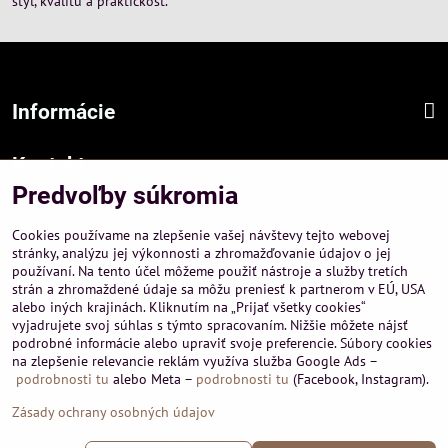
štýl, kvalitu a praktickosť.
Informácie
Kontakt
Predvoľby súkromia
Sídlo firmy :
A-PEMA, s.r.o.
Cookies používame na zlepšenie vašej návštevy tejto webovej
Hurbanová 3807/21, 03601 Martin
stránky, analýzu jej výkonnosti a zhromažďovanie údajov o jej
používaní. Na tento účel môžeme použiť nástroje a služby tretích
Prevádzka a obchodné informácie :
strán a zhromaždené údaje sa môžu preniesť k partnerom v EÚ, USA
A-PEMA, s.r.o.
alebo iných krajinách. Kliknutím na „Prijať všetky cookies“
Severná 14, 03601 Martin
vyjadrujete svoj súhlas s týmto spracovaním. Nižšie môžete nájsť
podrobné informácie alebo upraviť svoje preferencie. Súbory cookies
+421 911 532545
na zlepšenie relevancie reklám využíva služba Google Ads –
+421 903 807209
podrobnosti tu
alebo Meta –
podrobnosti tu
(Facebook, Instagram).
Zásady ochrany osobných údajov
©
2026
Copyright