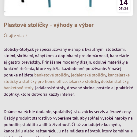
14
05/26
Plastové stoličky - výhody a výber
Čítajte viac
Stolicky‑Stoly.sk je špecializovaný e‑shop s kvalitnými stoličkami,
stolmi, skriňami, nábytkom a doplnkami pre domácnosti, kancelárie
aj gastro prevádzky. Prinášame moderný dizajn, odolné materiály a
funkčné riešenia, ktoré vydržia každodenné používanie. V našej
ponuke nájdete
banketové stoličky
,
jedálenské stoličky
,
kancelárske
stoličky a stoličky pre home office
,
lekárske stoličky
,
detské stoličky
,
banketové stoly
, jedálenské stoly, drevené skrine, postele aj praktické
doplnky, ktoré dotvoria každý interiér.
Dbáme na rýchle dodanie, spoľahlivý zákaznícky servis a férové ceny.
Každý produkt starostlivo vyberáme tak, aby spĺňal vysoké nároky na
pohodlie, stabilitu a dlhú životnosť. Či už zariaďujete kuchyňu,
kanceláriu alebo reštauráciu, u nás nájdete nábytok, ktorý kombinuje