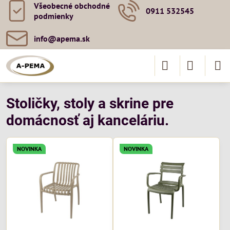
Všeobecné obchodné
0911 532545
podmienky
info​@apema​.sk
Stoličky, stoly a skrine pre
domácnosť aj kanceláriu.
NOVINKA
NOVINKA