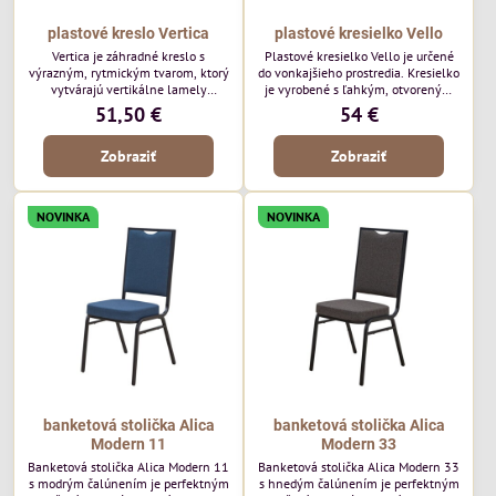
plastové kreslo Vertica
plastové kresielko Vello
Vertica je záhradné kreslo s
Plastové kresielko Vello je určené
výrazným, rytmickým tvarom, ktorý
do vonkajšieho prostredia. Kresielko
vytvárajú vertikálne lamely
je vyrobené s ľahkým, otvoreným
operadla a sedadla. Jej otvorený
tvarom a jemne kontúrovanými
51,50 €
54 €
dizajn jej dodáva ľahký, vzdušný
líniami. Horizontálne lamely
vzhľad a robí z nej perfektný
operadla a jemne zaoblené
Zobraziť
Zobraziť
doplnok moderných vonkajších
podrúčky dodávajú kresielku
priestorov. Tento model púta
ležérny, letný nádych. Tento model
pozornosť svojimi detailmi bez toho,
bude vyzerať skvele vo vonkajších
aby dominoval priestoru. Bude
jedálenských priestoroch, pri
NOVINKA
NOVINKA
vyzerať skvele vo vonkajších
reštauračných stoloch a v
jedálenských priestoroch, pri
bistrových priestoroch.
bistrových stoloch a v...
banketová stolička Alica
banketová stolička Alica
Modern 11
Modern 33
Banketová stolička Alica Modern 11
Banketová stolička Alica Modern 33
s modrým čalúnením je perfektným
s hnedým čalúnením je perfektným