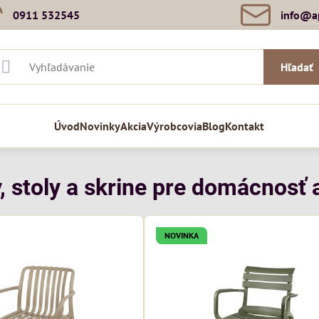
0911 532545
info​@a
Hľadať
Úvod
Novinky
Akcia
Výrobcovia
Blog
Kontakt
, stoly a skrine pre domácnosť a
NOVINKA