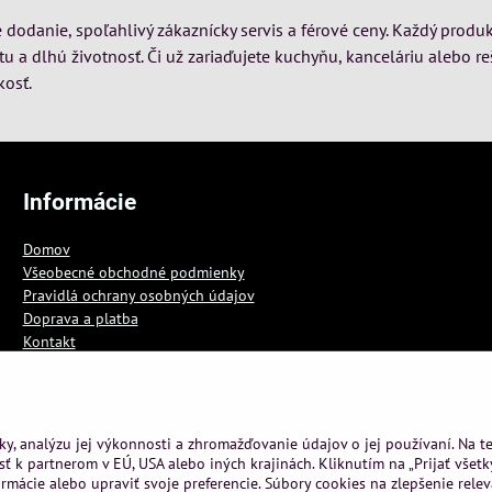
dodanie, spoľahlivý zákaznícky servis a férové ceny. Každý produk
itu a dlhú životnosť. Či už zariaďujete kuchyňu, kanceláriu alebo re
kosť.
Informácie
Domov
Všeobecné obchodné podmienky
Pravidlá ochrany osobných údajov
Doprava a platba
Kontakt
Blog
ky, analýzu jej výkonnosti a zhromažďovanie údajov o jej používaní. Na 
ť k partnerom v EÚ, USA alebo iných krajinách. Kliknutím na „Prijať všetk
rmácie alebo upraviť svoje preferencie. Súbory cookies na zlepšenie rele