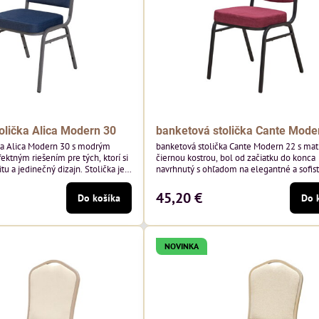
olička Alica Modern 30
banketová stolička Cante Mode
ka Alica Modern 30 s modrým
banketová stolička Cante Modern 22 s ma
ektným riešením pre tých, ktorí si
čiernou kostrou, bol od začiatku do konca
tu a jedinečný dizajn. Stolička je
navrhnutý s ohľadom na elegantné a sofis
tím vysoko kvalitného modrého
priestory pre pohostinstvá. Má matný čier
enia od poľského výrobcu Davis
bordová zamatové čalúnenie Soro 68 od p
45,20 €
Do košíka
Do 
 hmotnosť 390 g/m², čo zaručuje
značky Davis – bordový odtieň s mäkkým
sť a pohodlie.
zamatovým povrchom. Stolička kombinuje
dizajn s modernou funkčnosťou. Je odolná
pohodlná a pripravená na každodenné...
NOVINKA