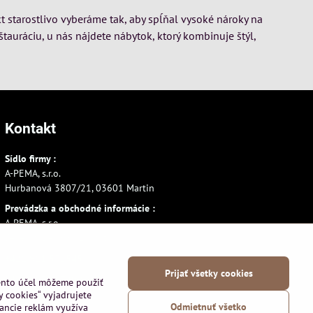
t starostlivo vyberáme tak, aby spĺňal vysoké nároky na
štauráciu, u nás nájdete nábytok, ktorý kombinuje štýl,
Kontakt
Sídlo firmy :
A-PEMA, s.r.o.
Hurbanová 3807/21, 03601 Martin
Prevádzka a obchodné informácie :
A-PEMA, s.r.o.
Severná 14, 03601 Martin
+421 911 532545
Prijať všetky cookies
+421 903 807209
tento účel môžeme použiť
y cookies“ vyjadrujete
Odmietnuť všetko
vancie reklám využíva