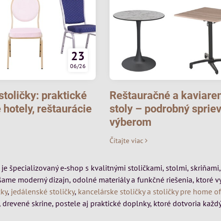
23
06/26
toličky: praktické
Reštauračné a kaviare
 hotely, reštaurácie
stoly – podrobný sprie
výberom
Čítajte viac
k je špecializovaný e‑shop s kvalitnými stoličkami, stolmi, skriňa
šame moderný dizajn, odolné materiály a funkčné riešenia, ktoré 
čky
,
jedálenské stoličky
,
kancelárske stoličky a stoličky pre home of
 drevené skrine, postele aj praktické doplnky, ktoré dotvoria každý 